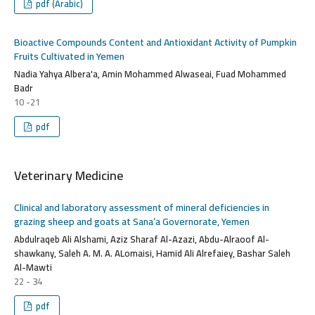
pdf (Arabic)
Bioactive Compounds Content and Antioxidant Activity of Pumpkin
Fruits Cultivated in Yemen
Nadia Yahya Albera'a, Amin Mohammed Alwaseai, Fuad Mohammed
Badr
10 -21
pdf
Veterinary Medicine
Clinical and laboratory assessment of mineral deficiencies in
grazing sheep and goats at Sana’a Governorate, Yemen
Abdulraqeb Ali Alshami, Aziz Sharaf Al-Azazi, Abdu-Alraoof Al-
shawkany, Saleh A. M. A. ALomaisi, Hamid Ali Alrefaiey, Bashar Saleh
Al-Mawti
22 - 34
pdf