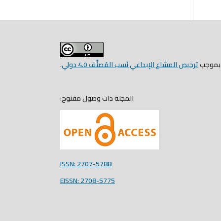
ص بموجب
ترخيص المشاع الإبداعي نَسب المُصنَّف 4.0 دولي
.
المجلة ذات وصول مفتوح:
ISSN: 2707-5788
EISSN: 2708-5775