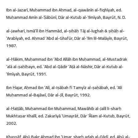
Ibn al-Jazarī, Muḥammad ibn Aḥmad, al-qawānīn al-fiqhīyah, ed.
Muḥammad Amīn al-Ṣābūnī, Dār al-Kutub al-ʻIlmīyah, Bayrūt, N. D.
al-Jawharī, Ismāʻīl ibn Ḥammād, al-ṣiḥāḥ Tāj al-lughah & ṣiḥāḥ al-
ʻArabīyah, ed. Aḥmad ʻAbd al-Ghafūr, Dār al-ʻIlm lil-Malāyīn, Bayrūt,
1987.
al-Ḥākim, Muḥammad ibn ʻAbd Allāh ibn Muḥammad, al-Mustadrak
ʻalá al-ṣaḥīḥayn, ed. ʻAbd al-Qādir ʻAṭā al-Nāshir, Dār al-Kutub al-
ʻIlmīyah, Bayrūt, 1991.
Ibn Ḥajar, Aḥmad ibn ʻAlī, al-Iṣābah fī Tamyīz al-ṣaḥābah, ed. ʻAlī
Muḥammad al-Bajāwī, Dār al-Jīl, Bayrūt, 1992.
al-Ḥaṭṭāb, Muḥammad ibn Muḥammad, Mawāhib al-Jalīl li-sharḥ
Mukhtaṣar Khalīl, ed. Zakarīyā ʻUmayrāt, Dār ʻĀlam al-Kutub, Bayrūt,
2002.
Khaṣṣāf, Abū Bakr Aḥmad ibn ʻUmar, sharḥ adab al-Qāḍī, ed. Abū al-