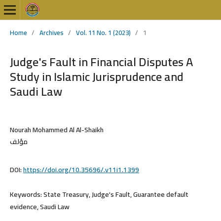
Home
/
Archives
/
Vol. 11 No. 1 (2023)
/
1
Judge's Fault in Financial Disputes A
Study in Islamic Jurisprudence and
Saudi Law
Nourah Mohammed Al Al-Shaikh
مؤلف
DOI:
https://doi.org/10.35696/.v11i1.1399
Keywords:
State Treasury, Judge's Fault, Guarantee default
evidence, Saudi Law