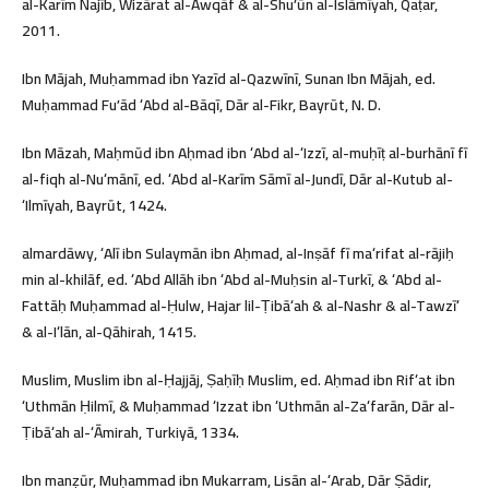
al-Karīm Najīb, Wizārat al-Awqāf & al-Shuʼūn al-Islāmīyah, Qaṭar,
2011.
Ibn Mājah, Muḥammad ibn Yazīd al-Qazwīnī, Sunan Ibn Mājah, ed.
Muḥammad Fuʼād ʻAbd al-Bāqī, Dār al-Fikr, Bayrūt, N. D.
Ibn Māzah, Maḥmūd ibn Aḥmad ibn ʻAbd al-ʻIzzī, al-muḥīṭ al-burhānī fī
al-fiqh al-Nuʻmānī, ed. ʻAbd al-Karīm Sāmī al-Jundī, Dār al-Kutub al-
ʻIlmīyah, Bayrūt, 1424.
almardāwy, ʻAlī ibn Sulaymān ibn Aḥmad, al-Inṣāf fī maʻrifat al-rājiḥ
min al-khilāf, ed. ʻAbd Allāh ibn ʻAbd al-Muḥsin al-Turkī, & ʻAbd al-
Fattāḥ Muḥammad al-Ḥulw, Hajar lil-Ṭibāʻah & al-Nashr & al-Tawzīʻ
& al-Iʻlān, al-Qāhirah, 1415.
Muslim, Muslim ibn al-Ḥajjāj, Ṣaḥīḥ Muslim, ed. Aḥmad ibn Rifʻat ibn
ʻUthmān Ḥilmī, & Muḥammad ʻIzzat ibn ʻUthmān al-Zaʻfarān, Dār al-
Ṭibāʻah al-ʻĀmirah, Turkiyā, 1334.
Ibn manẓūr, Muḥammad ibn Mukarram, Lisān al-ʻArab, Dār Ṣādir,