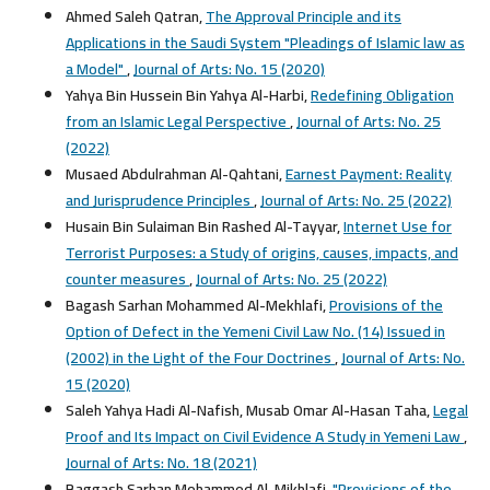
Ahmed Saleh Qatran,
The Approval Principle and its
Applications in the Saudi System "Pleadings of Islamic law as
a Model"
,
Journal of Arts: No. 15 (2020)
Yahya Bin Hussein Bin Yahya Al-Harbi,
Redefining Obligation
from an Islamic Legal Perspective
,
Journal of Arts: No. 25
(2022)
Musaed Abdulrahman Al-Qahtani,
Earnest Payment: Reality
and Jurisprudence Principles
,
Journal of Arts: No. 25 (2022)
Husain Bin Sulaiman Bin Rashed Al-Tayyar,
Internet Use for
Terrorist Purposes: a Study of origins, causes, impacts, and
counter measures
,
Journal of Arts: No. 25 (2022)
Bagash Sarhan Mohammed Al-Mekhlafi,
Provisions of the
Option of Defect in the Yemeni Civil Law No. (14) Issued in
(2002) in the Light of the Four Doctrines
,
Journal of Arts: No.
15 (2020)
Saleh Yahya Hadi Al-Nafish, Musab Omar Al-Hasan Taha,
Legal
Proof and Its Impact on Civil Evidence A Study in Yemeni Law
,
Journal of Arts: No. 18 (2021)
Baggash Sarhan Mohammed Al-Mikhlafi,
"Provisions of the