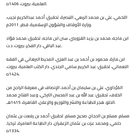
العلمية، بيروت، 1406ه.
اللخمي، علي بن محمد الربعي، التبصرة، تحقيق: أحمد عبدالكريم نجيب،
وزارة الأوقاف والشؤون الإسلامية، قطر، 2011م.
ابن ماجه، محمد بن يزيد القزويني، سنن ابن ماجه، تحقيق: محمد فؤاد
عبد الباقي، دار الفكر، بيروت، د.ت.
ابن مازة، محمود بن أحمد بن عبد العزي، المحيط البرهاني في الفقه
النعماني، تحقيق: عبد الكريم سامي الجندي، دار الكتب العلمية، بيروت،
1424ه.
المَرْداوي، علي بن سليمان بن أحمد، الإنصاف في معرفة الراجح من
الخلاف، تحقيق: عبد الله بن عبد المحسن التركي، وعبد الفتاح محمد
الحلو، هجر للطباعة والنشر والتوزيع والإعلان، القاهرة، 1415هـ.
مسلم، مسلم بن الحجاج، صحيح مسلم، تحقيق: أحمد بن رفعت بن عثمان
حلمي، ومحمد عزت بن عثمان الزعفران، دار الطباعة العامرة، تركيا،
1334ه.