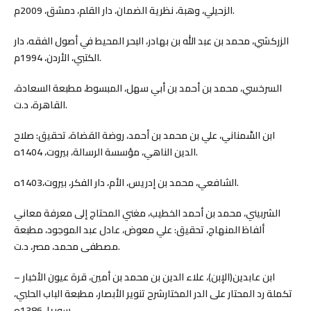
الزحيلي، وهبة، نظرية الضمان، دار القلم، دمشق، 2009م.
الزركشي، محمد بن عبد الله بن بهادر، البحر المحيط في أصول الفقه، دار
الكتبي، الأردن، 1994م.
السرخسي، محمد بن أحمد بن أبي سهل، المبسوط، مطبعة السعادة،
القاهرة، د.ت.
ابن السِّمناني، علي بن محمد بن أحمد، روضة القضاة، تحقيق: صلاح
الدين الناهي، مؤسسة الرسالة، بيروت، 1404ه.
الشافعي، محمد بن إدريس، الأم، دار الفكر، بيروت،1403ه.
الشربيني، محمد بن أحمد الخطيب، مغني المحتاج إلى معرفة معاني
ألفاظ المنهاج، تحقيق: علي معوض، عادل عبد الموجود، مطبعة
مصطفى محمد، مصر، د.ت.
ابن عابدين(الإبن)، علاء الدين بن محمد بن أمين، قرة عيون الأخبار –
تكملة رد المحتار على الدر المختارشرح تنوير الأبصار، مطبعة الباب الحلبي،
سوريا، 1386ه.