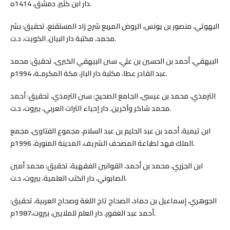
دار ابن كثير، دمشق، 1414ه.
البهوتي، منصور بن يونس، الروض المربع شرح زاد المستقنع، تحقيق: بشر
محمد، مكتبة دار البيان، الكويت، د.ت.
البيهقي، أحمد بن الحسين بن علي، سنن البيهقي الكبرى، تحقیق: محمد
عبد القادر عطا، مكتبة دار الباز، مكة المكرمـة، 1994م.
الترمذي، محمد بن عيسى، الجامع الصحيح: سنن الترمذي، تحقيق: أحمد
محمد شاكر وآخرين. دار إحياء التراث العربي، بيروت، د.ت.
ابن تيمية، أحمد بن عبد الحليم بن عبد السلام، مجموع الفتاوى، مجمع
الملك فهد لطباعة المصحف الشريف، المدينة المنورة، 1996م.
ابن الجزري، محمد بن أحمد، القوانين الفقهية، تحقيق: محمد أمين
الصابوني، دار الكتب العلمية، بيروت، د.ت.
الجوهري، إسماعيل بن حماد، الصحاح تاج اللغة وصحاح العربية، تحقيق:
أحمد عبد الغفور، دار العلم للملايين، بيروت،1987م.