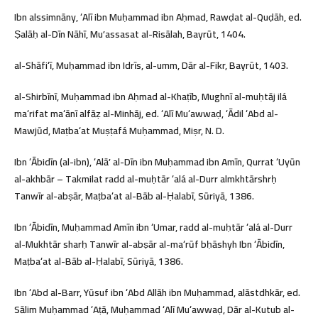
Ibn alssimnāny, ʻAlī ibn Muḥammad ibn Aḥmad, Rawḍat al-Quḍāh, ed.
Ṣalāḥ al-Dīn Nāhī, Muʼassasat al-Risālah, Bayrūt, 1404.
al-Shāfiʻī, Muḥammad ibn Idrīs, al-umm, Dār al-Fikr, Bayrūt, 1403.
al-Shirbīnī, Muḥammad ibn Aḥmad al-Khaṭīb, Mughnī al-muḥtāj ilá
maʻrifat maʻānī alfāẓ al-Minhāj, ed. ʻAlī Muʻawwaḍ, ʻĀdil ʻAbd al-
Mawjūd, Maṭbaʻat Muṣṭafá Muḥammad, Miṣr, N. D.
Ibn ʻĀbidīn (al-ibn), ʻAlāʼ al-Dīn ibn Muḥammad ibn Amīn, Qurrat ʻUyūn
al-akhbār – Takmilat radd al-muḥtār ʻalá al-Durr almkhtārshrḥ
Tanwīr al-abṣār, Maṭbaʻat al-Bāb al-Ḥalabī, Sūriyā, 1386.
Ibn ʻĀbidīn, Muḥammad Amīn ibn ʻUmar, radd al-muḥtār ʻalá al-Durr
al-Mukhtār sharḥ Tanwīr al-abṣār al-maʻrūf bḥāshyh Ibn ʻĀbidīn,
Maṭbaʻat al-Bāb al-Ḥalabī, Sūriyā, 1386.
Ibn ʻAbd al-Barr, Yūsuf ibn ʻAbd Allāh ibn Muḥammad, alāstdhkār, ed.
Sālim Muḥammad ʻAṭā, Muḥammad ʻAlī Muʻawwaḍ, Dār al-Kutub al-