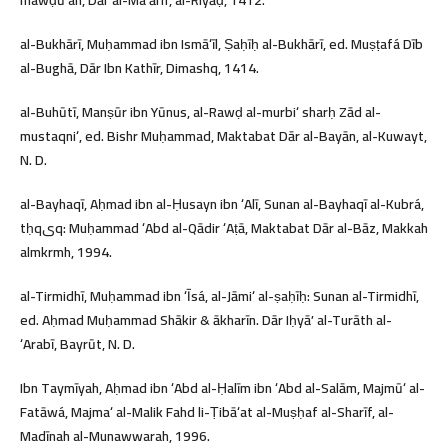
al-Bukhārī, Muḥammad ibn Ismāʻīl, Ṣaḥīḥ al-Bukhārī, ed. Muṣṭafá Dīb
al-Bughā, Dār Ibn Kathīr, Dimashq, 1414.
al-Buhūtī, Manṣūr ibn Yūnus, al-Rawḍ al-murbiʻ sharḥ Zād al-
mustaqniʻ, ed. Bishr Muḥammad, Maktabat Dār al-Bayān, al-Kuwayt,
N. D.
al-Bayhaqī, Aḥmad ibn al-Ḥusayn ibn ʻAlī, Sunan al-Bayhaqī al-Kubrá,
tḥqیq: Muḥammad ʻAbd al-Qādir ʻAṭā, Maktabat Dār al-Bāz, Makkah
almkrmh, 1994.
al-Tirmidhī, Muḥammad ibn ʻĪsá, al-Jāmiʻ al-ṣaḥīḥ: Sunan al-Tirmidhī,
ed. Aḥmad Muḥammad Shākir & ākharīn. Dār Iḥyāʼ al-Turāth al-
ʻArabī, Bayrūt, N. D.
Ibn Taymīyah, Aḥmad ibn ʻAbd al-Ḥalīm ibn ʻAbd al-Salām, Majmūʻ al-
Fatāwá, Majmaʻ al-Malik Fahd li-Ṭibāʻat al-Muṣḥaf al-Sharīf, al-
Madīnah al-Munawwarah, 1996.