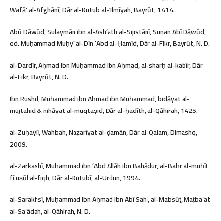
Wafāʼ al-Afghānī, Dār al-Kutub al-ʻIlmīyah, Bayrūt, 1414.
Abū Dāwūd, Sulaymān ibn al-Ashʻath al-Sijistānī, Sunan Abī Dāwūd,
ed. Muḥammad Muḥyī al-Dīn ʻAbd al-Ḥamīd, Dār al-Fikr, Bayrūt, N. D.
al-Dardīr, Aḥmad ibn Muḥammad ibn Aḥmad, al-sharḥ al-kabīr, Dār
al-Fikr, Bayrūt, N. D.
Ibn Rushd, Muḥammad ibn Aḥmad ibn Muḥammad, bidāyat al-
mujtahid & nihāyat al-muqtaṣid, Dār al-ḥadīth, al-Qāhirah, 1425.
al-Zuḥaylī, Wahbah, Naẓarīyat al-ḍamān, Dār al-Qalam, Dimashq,
2009.
al-Zarkashī, Muḥammad ibn ʻAbd Allāh ibn Bahādur, al-Baḥr al-muḥīṭ
fī uṣūl al-fiqh, Dār al-Kutubī, al-Urdun, 1994.
al-Sarakhsī, Muḥammad ibn Aḥmad ibn Abī Sahl, al-Mabsūṭ, Maṭbaʻat
al-Saʻādah, al-Qāhirah, N. D.