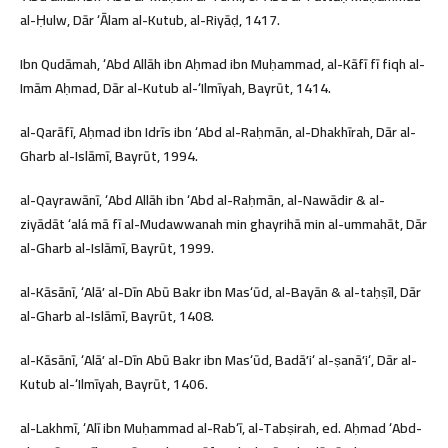
al-Ḥulw, Dār ʻĀlam al-Kutub, al-Riyāḍ, 1417.
Ibn Qudāmah, ʻAbd Allāh ibn Aḥmad ibn Muḥammad, al-Kāfī fī fiqh al-
Imām Aḥmad, Dār al-Kutub al-ʻIlmīyah, Bayrūt, 1414.
al-Qarāfī, Aḥmad ibn Idrīs ibn ʻAbd al-Raḥmān, al-Dhakhīrah, Dār al-
Gharb al-Islāmī, Bayrūt, 1994.
al-Qayrawānī, ʻAbd Allāh ibn ʻAbd al-Raḥmān, al-Nawādir & al-
ziyādāt ʻalá mā fī al-Mudawwanah min ghayrihā min al-ummahāt, Dār
al-Gharb al-Islāmī, Bayrūt, 1999.
al-Kāsānī, ʻAlāʼ al-Dīn Abū Bakr ibn Masʻūd, al-Bayān & al-taḥṣīl, Dār
al-Gharb al-Islāmī, Bayrūt, 1408.
al-Kāsānī, ʻAlāʼ al-Dīn Abū Bakr ibn Masʻūd, Badāʼiʻ al-ṣanāʼiʻ, Dār al-
Kutub al-ʻIlmīyah, Bayrūt, 1406.
al-Lakhmī, ʻAlī ibn Muḥammad al-Rabʻī, al-Tabṣirah, ed. Aḥmad ʻAbd-