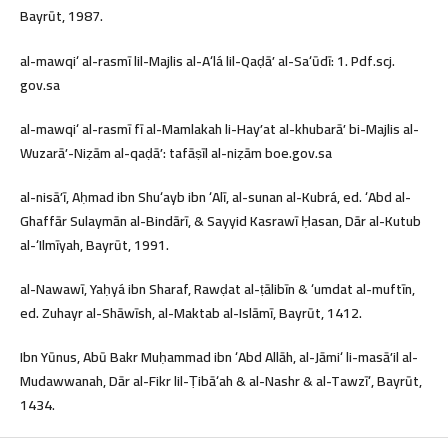
Bayrūt, 1987.
al-mawqiʻ al-rasmī lil-Majlis al-Aʻlá lil-Qaḍāʼ al-Saʻūdī: 1. Pdf.scj.
gov.sa
al-mawqiʻ al-rasmī fī al-Mamlakah li-Hayʼat al-khubarāʼ bi-Majlis al-
Wuzarāʼ-Niẓām al-qaḍāʼ: tafāṣīl al-niẓām boe.gov.sa
al-nisāʼī, Aḥmad ibn Shuʻayb ibn ʻAlī, al-sunan al-Kubrá, ed. ʻAbd al-
Ghaffār Sulaymān al-Bindārī, & Sayyid Kasrawī Ḥasan, Dār al-Kutub
al-ʻIlmīyah, Bayrūt, 1991.
al-Nawawī, Yaḥyá ibn Sharaf, Rawḍat al-ṭālibīn & ʻumdat al-muftīn,
ed. Zuhayr al-Shāwīsh, al-Maktab al-Islāmī, Bayrūt, 1412.
Ibn Yūnus, Abū Bakr Muḥammad ibn ʻAbd Allāh, al-Jāmiʻ li-masāʼil al-
Mudawwanah, Dār al-Fikr lil-Ṭibāʻah & al-Nashr & al-Tawzīʻ, Bayrūt,
1434.