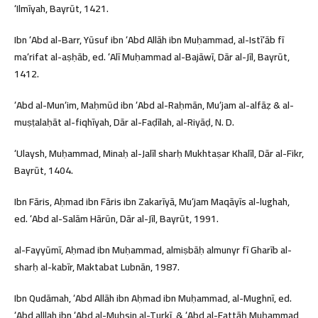
ʻIlmīyah, Bayrūt, 1421.
Ibn ʻAbd al-Barr, Yūsuf ibn ʻAbd Allāh ibn Muḥammad, al-Istīʻāb fī
maʻrifat al-aṣḥāb, ed. ʻAlī Muḥammad al-Bajāwī, Dār al-Jīl, Bayrūt,
1412.
ʻAbd al-Munʻim, Maḥmūd ibn ʻAbd al-Raḥmān, Muʻjam al-alfāẓ & al-
muṣṭalaḥāt al-fiqhīyah, Dār al-Faḍīlah, al-Riyāḍ, N. D.
ʻUlaysh, Muḥammad, Minaḥ al-Jalīl sharḥ Mukhtaṣar Khalīl, Dār al-Fikr,
Bayrūt, 1404.
Ibn Fāris, Aḥmad ibn Fāris ibn Zakarīyā, Muʻjam Maqāyīs al-lughah,
ed. ʻAbd al-Salām Hārūn, Dār al-Jīl, Bayrūt, 1991.
al-Fayyūmī, Aḥmad ibn Muḥammad, almiṣbāḥ almunyr fī Gharīb al-
sharḥ al-kabīr, Maktabat Lubnān, 1987.
Ibn Qudāmah, ʻAbd Allāh ibn Aḥmad ibn Muḥammad, al-Mughnī, ed.
ʻAbd alllah ibn ʻAbd al-Muḥsin al-Turkī, & ʻAbd al-Fattāḥ Muḥammad