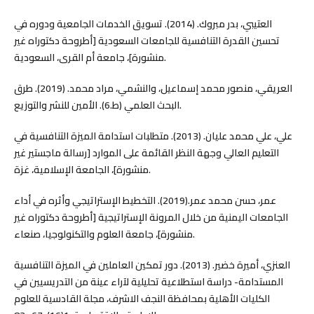
العتيبي، بدر مبروك. (2014). تسويق الخدمات الجامعية ودوره في
تحسين القدرة التنافسية للجامعات السعودية [أطروحة دكتوراه غير
منشورة]، جامعة أم القرى، السعودية.
العريقي، منصور محمد إسماعيل، والنشمي، مراد محمد. (2019). طرق
البحث العلمي (ط.6). الأمين للنشر والتوزيع.
علي، علي محمد عليان. (2013). متطلبات استدامة الميزة التنافسية في
التعليم العالي وجهة النظر القائمة على الموارد [رسالة ماجستير غير
منشورة]، الجامعة الإسلامية، غزة.
عمر، حسن محمد عمر.(2019). التخطيط الإستراتيجي وأثره في أداء
الجامعات اليمنية من خلال المرونة الإستراتيجية [أطروحة دكتوراه غير
منشورة]، جامعة العلوم والتكنولوجيا، صنعاء.
العنزي، أميرة خضير. (2013). دور تمكين العاملين في الميزة التنافسية
المستدامة- دراسة استطلاعية تحليلية لآراء عينة من التدريسيين في
الكليات الأهلية بمحافظة النجف الاشرف، مجلة القادسية للعلوم