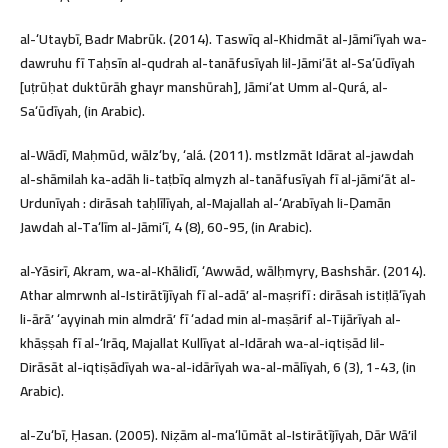
al-ʻUtaybī, Badr Mabrūk. (2014). Taswīq al-Khidmāt al-Jāmiʻīyah wa-
dawruhu fī Taḥsīn al-qudrah al-tanāfusīyah lil-Jāmiʻāt al-Saʻūdīyah
[uṭrūḥat duktūrāh ghayr manshūrah], Jāmiʻat Umm al-Qurá, al-
Saʻūdīyah, (in Arabic).
al-Wādī, Maḥmūd, wālzʻby, ʻalá. (2011). mstlzmāt Idārat al-jawdah
al-shāmilah ka-adāh li-taṭbīq almyzh al-tanāfusīyah fī al-jāmiʻāt al-
Urdunīyah : dirāsah taḥlīlīyah, al-Majallah al-ʻArabīyah li-Ḍamān
Jawdah al-Taʻlīm al-Jāmiʻī, 4 (8), 60-95, (in Arabic).
al-Yāsirī, Akram, wa-al-Khālidī, ʻAwwād, wālḥmyry, Bashshār. (2014).
Athar almrwnh al-Istirātījīyah fī al-adāʼ al-maṣrifī : dirāsah istiṭlāʻīyah
li-ārāʼ ʻayyinah min almdrāʼ fī ʻadad min al-maṣārif al-Tijārīyah al-
khāṣṣah fī al-ʻIrāq, Majallat Kullīyat al-Idārah wa-al-iqtiṣād lil-
Dirāsāt al-iqtiṣādīyah wa-al-idārīyah wa-al-mālīyah, 6 (3), 1-43, (in
Arabic).
al-Zuʻbī, Ḥasan. (2005). Niẓām al-maʻlūmāt al-Istirātījīyah, Dār Wāʼil