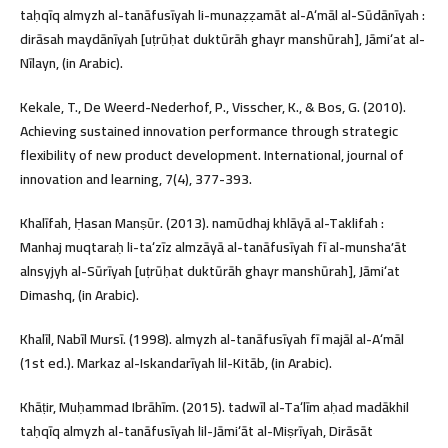
taḥqīq almyzh al-tanāfusīyah li-munaẓẓamāt al-Aʻmāl al-Sūdānīyah :
dirāsah maydānīyah [uṭrūḥat duktūrāh ghayr manshūrah], Jāmiʻat al-
Nīlayn, (in Arabic).
Kekale, T., De Weerd-Nederhof, P., Visscher, K., & Bos, G. (2010).
Achieving sustained innovation performance through strategic
flexibility of new product development. International, journal of
innovation and learning, 7(4), 377-393.
Khalīfah, Ḥasan Manṣūr. (2013). namūdhaj khlāyā al-Taklifah :
Manhaj muqtaraḥ li-taʻzīz almzāyā al-tanāfusīyah fī al-munshaʼāt
alnsyjyh al-Sūrīyah [uṭrūḥat duktūrāh ghayr manshūrah], Jāmiʻat
Dimashq, (in Arabic).
Khalīl, Nabīl Mursī. (1998). almyzh al-tanāfusīyah fī majāl al-Aʻmāl
(1st ed.). Markaz al-Iskandarīyah lil-Kitāb, (in Arabic).
Khāṭir, Muḥammad Ibrāhīm. (2015). tadwīl al-Taʻlīm aḥad madākhil
taḥqīq almyzh al-tanāfusīyah lil-Jāmiʻāt al-Miṣrīyah, Dirāsāt