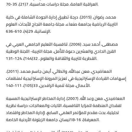
العراقية العامة، مجلة دراسات محاسبية، 7(21)، 35-70.
محمد، رضوان. (2015). درجة تطبيق إدارة الجودة الشاملة في كلية
التربية الرياضية بجامعة صنعاء، مجلة جامعة النجاح للأبحاث: العلوم
الإنسانية، 29(4)، 610-636.
مصطفى، أحمد سيد. (2006). تنافسية التعليم الجامعي العربي في
القرن الحادي والعشرين دعوة للتأمل، مجلة التربية- اللجنة الوطنية
القطرية للتربية والثقافة والعلوم ، 32(144)، 124-131.
المعاضيدي، معن عبدالله، والطائي، أيمن جاسم محمد. (2011).
إسهامات القيادة الإستراتيجية في تعزيز المرونة الإستراتيجية لمنظمات
الأعمال، مجلة تنمية الرافدين، 33(105)، 111-140.
المعاضيدي، معن وعد الله. (2007). إدارة المخاطر الإستراتيجية المسببة
لفقدان المنظمة للمزايا التنافسية، الآليات والمعالجات: دراسة نظرية
تحليلية، بحث مقدم للمؤتمر العلمي السابع، (إدارة المخاطر واقتصاد
المعرفة)، 16-18نيسان، جامعة الزيتونة الأردنية الخاصة.