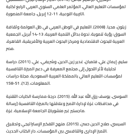
لمؤسسات التعليم العالي، المؤتمر العلمي السنوي العربي الرابع لكلية
التربية النوعية، 11-12 إبريل، جامعة المنصورة.
زيتون، محيا. (2008). التعليم في الوطن العربي في ظل العولمة وثقافة
السوق: رؤية تنموية، ندوة بدائل التنمية العربية، 13-14 أبريل، الجمعية
العربية للبحوث الاقتصادية ومركز البحوث العربية والأفريقية، القاهرة،
مصر.
سليم، إيمان علي، فلمبان، غدير زين الدين، وشريفي، علي. (2011). دراسة
تحليلية لأثر التحول إلى مجتمع المعرفة في دعم الميزة التنافسية
لمؤسسات التعليم العالي بالمملكة العربية السعودية، مجلة دراسات
المعلومات، (12)، 51-158.
السوسى، يوسف رزق الله عبد الله. (2015). درجة ممارسة الكليات التقنية
في محافظات غزة لإدارة التميز وعلاقتها بالميزة التنافسية [رسالة
ماجستير غير منشورة]، الجامعة الإسلامية، غزة.
السيسي، صلاح الدين حسن. (2015). منهج التفكير الإستراتيجي وتحقيق
التميز الإداري والتنافسي بين المؤسسات، دار الكتاب الحديث.