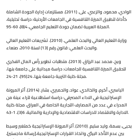
الوادي، محمود، والزعبي، على. (2011). مستلزمات إدارة الجودة الشاملة
كأداة لتطبيق الميزة التنافسية في الجامعات الأردنية: دراسة تحليلية،
المجلة العربية لضمان جودة التعليم الجامعي، 4(8)، 60-95.
وزارة التعليم العالي والبحث العلمي. (2010). تشريعات التعليم العالي
والبحث العلمي: قانون رقم (13) لسنة 2010، صنعاء.
ويح، محمد عبد الرزاق. (2013). متطلبات تطوير رأس المال الفكري
لتحقيق الميزة التنافسية للجامعات: دراسة ميدانية على جامعة بنها،
مجلة كلية التربية جامعة بنها، 24(95)، 21-24.
الياسري، أكرم، والخالدي، عواد، والحميري، بشار. (2014). أثر المرونة
الإستراتيجية في الاداء المصرفي: دراسة استطلاعية لآراء عينة من
المدراء في عدد من المصارف التجارية الخاصة في العراق، مجلة كلية
الادارة والاقتصاد للدراسات الاقتصادية والإدارية والمالية، 6(3)، 1-43.
يحيى، بسمة، وليد سليم. (2010). أثر المرونة الإستراتيجية كمتغير وسيط
بين عدم التأكد البيئي واتخاذ القرارات الإستراتيجية،[رسالة ماجستير]،