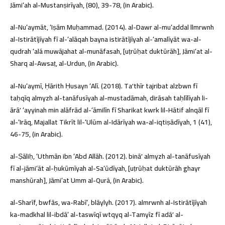
Jāmiʻah al-Mustanṣirīyah, (80), 39-78, (in Arabic).
al-Nuʻaymāt, ʻIṣām Muḥammad. (2014). al-Dawr al-muʻaddal llmrwnh
al-Istirātījīyah fī al-ʻalāqah bayna istirātījīyah al-ʻamalīyāt wa-al-
qudrah ʻalá muwājahat al-munāfasah, [uṭrūḥat duktūrāh], Jāmiʻat al-
Sharq al-Awsaṭ, al-Urdun, (in Arabic).
al-Nuʻaymī, Ḥārith Ḥusayn ʻAlī. (2018). Taʼthīr tajribat alzbwn fī
taḥqīq almyzh al-tanāfusīyah al-mustadāmah, dirāsah taḥlīlīyah li-
ārāʼ ʻayyinah min alāfrād al-ʻāmilīn fī Sharikat kwrk lil-Hātif alnqāl fī
al-ʻIrāq, Majallat Tikrīt lil-ʻUlūm al-Idārīyah wa-al-iqtiṣādīyah, 1 (41),
46-75, (in Arabic).
al-Ṣāliḥ, ʻUthmān ibn ʻAbd Allāh. (2012). bināʼ almyzh al-tanāfusīyah
fī al-jāmiʻāt al-ḥukūmīyah al-Saʻūdīyah, [uṭrūḥat duktūrāh ghayr
manshūrah], Jāmiʻat Umm al-Qurá, (in Arabic).
al-Sharīf, bwfās, wa-Rabīʻ, blāylyh. (2017). almrwnh al-Istirātījīyah
ka-madkhal lil-ibdāʻ al-taswīqī wtqyq al-Tamyīz fī adāʼ al-