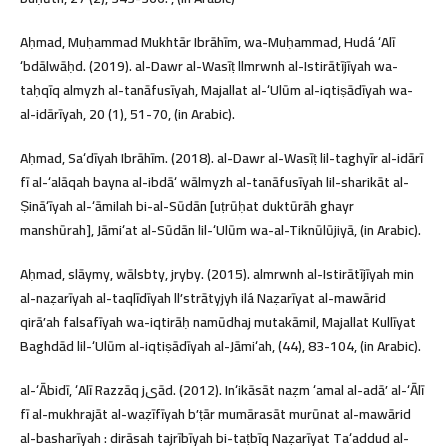
Aḥmad, Muḥammad Mukhtār Ibrāhīm, wa-Muḥammad, Hudá ʻAlī
ʻbdālwāḥd. (2019). al-Dawr al-Wasīṭ llmrwnh al-Istirātījīyah wa-
taḥqīq almyzh al-tanāfusīyah, Majallat al-ʻUlūm al-iqtiṣādīyah wa-
al-idārīyah, 20 (1), 51-70, (in Arabic).
Aḥmad, Saʻdīyah Ibrāhīm. (2018). al-Dawr al-Wasīṭ lil-taghyīr al-idārī
fī al-ʻalāqah bayna al-ibdāʻ wālmyzh al-tanāfusīyah lil-sharikāt al-
Ṣināʻīyah al-ʻāmilah bi-al-Sūdān [uṭrūḥat duktūrāh ghayr
manshūrah], Jāmiʻat al-Sūdān lil-ʻUlūm wa-al-Tiknūlūjiyā, (in Arabic).
Aḥmad, slāymy, wālsbty, jryby. (2015). almrwnh al-Istirātījīyah min
al-naẓarīyah al-taqlīdīyah llʼstrātyjyh ilá Naẓarīyat al-mawārid
qirāʼah falsafīyah wa-iqtirāḥ namūdhaj mutakāmil, Majallat Kullīyat
Baghdād lil-ʻUlūm al-iqtiṣādīyah al-Jāmiʻah, (44), 83-104, (in Arabic).
al-ʻĀbidī, ʻAlī Razzāq jیād. (2012). Inʻikāsāt naẓm ʻamal al-adāʼ al-ʻĀlī
fī al-mukhrajāt al-waẓīfīyah bʼṭār mumārasāt murūnat al-mawārid
al-basharīyah : dirāsah tajrībīyah bi-taṭbīq Naẓarīyat Taʻaddud al-