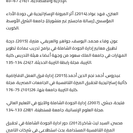
الإدارية والاقتصادية، 1(16)، 67–83.
العنزي، فهد عواد.(2014). أثر المرونة الإستراتيجية في جودة الأداء
المؤسسي [رسالة ماجستير غير منشورة]، جامعة الشرق الأوسط،
الكويت.
عون، وفاء محمد، اليوسف، جواهر، والعريفي، منيرة. (2015). درجة
تطبيق معايير إدارة الجودة الشاملة في برامج تدريب عمادة تطوير
المهارات في جامعة الملك سعود من وجهة أعضاء هيئة التدريس كلية
التربية، مجلة رابطة التربية الحديثة، 7(24)، 134-135.
عيدروس، أحمد نجم الدين أحمد.(2015). إدارة فرق العمل الافتراضية
كآلية إستراتيجية لتحقيق الميزة التنافسية في الجامعات المصرية، مجلة
كلية التربية جامعة بنها، 26(101)، 75-176.
فتيحة، حبشي. (2007). إدارة الجودة الشاملة والآيزو في التعليم العالي،
مجلة العلوم الإنسانية، جامعة قسنطينة، 1(28)، 133-134.
محسن، السيد ليث شاكر.(2012). دور ادارة الجودة الشاملة في تحقيق
الميزة التنافسية المستدامة، بحث استطلاعي في شركات التامين