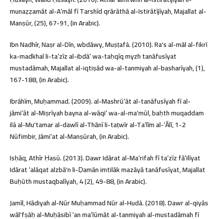
munaẓẓamāt al-Aʻmāl fī Tarshīd qrārāthā al-Istirātījīyah, Majallat al-
Manṣūr, (25), 67-91, (in Arabic).
Ibn Nadhīr, Naṣr al-Dīn, wbdāwy, Muṣṭafá. (2010). Raʼs al-māl al-fikrī
ka-madkhal li-taʻzīz al-ibdāʻ wa-taḥqīq myzh tanāfusīyat
mustadāmah, Majallat al-iqtiṣād wa-al-tanmiyah al-basharīyah, (1),
167-188, (in Arabic).
Ibrāhīm, Muḥammad. (2009). al-Mashrūʻāt al-tanāfusīyah fī al-
jāmiʻāt al-Miṣrīyah bayna al-wāqiʻ wa-al-maʼmūl, baḥth muqaddam
ilá al-Muʼtamar al-dawlī al-Thānī li-taṭwīr al-Taʻlīm al-ʻĀlī, 1-2
Nūfimbir, Jāmiʻat al-Manṣūrah, (in Arabic).
Isḥāq, Athīr Ḥasū. (2013). Dawr Idārat al-Maʻrifah fī taʻzīz fāʻilīyat
Idārat ʻalāqat alzbāʼn li-Ḍamān imtilāk mazāyā tanāfusīyat, Majallat
Buḥūth mustaqbalīyah, 4 (2), 49-88, (in Arabic).
Jamīl, Hādiyah al-Nūr Muḥammad Nūr al-Hudá. (2018). Dawr al-qiyās
wālʼfṣāḥ al-Muḥāsibī ʻan maʻlūmāt al-tanmiyah al-mustadāmah fī