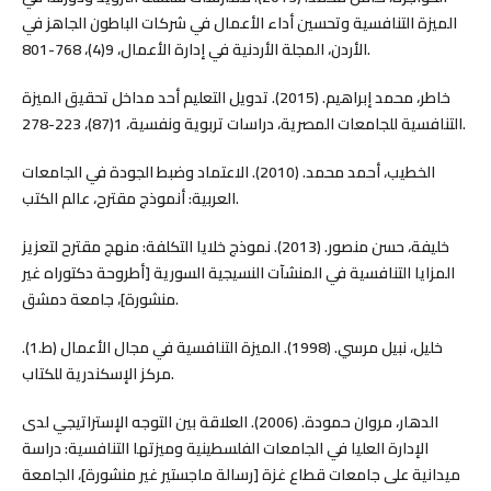
الميزة التنافسية وتحسين أداء الأعمال في شركات الباطون الجاهز في
الأردن، المجلة الأردنية في إدارة الأعمال، 9(4)، 768-801.
خاطر، محمد إبراهيم. (2015). تدويل التعليم أحد مداخل تحقيق الميزة
التنافسية للجامعات المصرية، دراسات تربوية ونفسية، 1(87)، 223-278.
الخطيب، أحمد محمد. (2010). الاعتماد وضبط الجودة في الجامعات
العربية: أنموذج مقترح، عالم الكتب.
خليفة، حسن منصور. (2013). نموذج خلايا التكلفة: منهج مقترح لتعزيز
المزايا التنافسية في المنشآت النسيجية السورية [أطروحة دكتوراه غير
منشورة]، جامعة دمشق.
خليل، نبيل مرسي. (1998). الميزة التنافسية في مجال الأعمال (ط.1).
مركز الإسكندرية للكتاب.
الدهار، مروان حمودة. (2006). العلاقة بين التوجه الإستراتيجي لدى
الإدارة العليا في الجامعات الفلسطينية وميزتها التنافسية: دراسة
ميدانية على جامعات قطاع غزة [رسالة ماجستير غير منشورة]، الجامعة