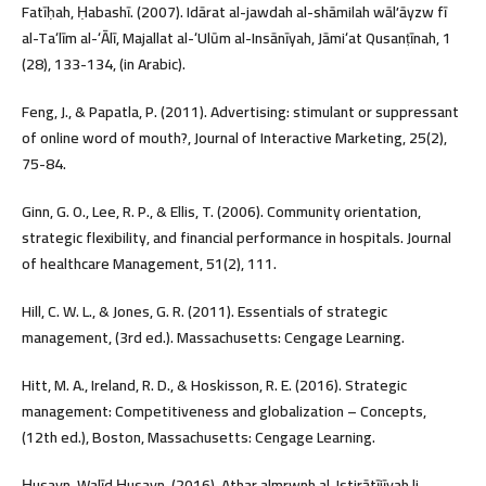
Fatīḥah, Ḥabashī. (2007). Idārat al-jawdah al-shāmilah wālʼāyzw fī
al-Taʻlīm al-ʻĀlī, Majallat al-ʻUlūm al-Insānīyah, Jāmiʻat Qusanṭīnah, 1
(28), 133-134, (in Arabic).
Feng, J., & Papatla, P. (2011). Advertising: stimulant or suppressant
of online word of mouth?, Journal of Interactive Marketing, 25(2),
75-84.
Ginn, G. O., Lee, R. P., & Ellis, T. (2006). Community orientation,
strategic flexibility, and financial performance in hospitals. Journal
of healthcare Management, 51(2), 111.
Hill, C. W. L., & Jones, G. R. (2011). Essentials of strategic
management, (3rd ed.). Massachusetts: Cengage Learning.
Hitt, M. A., Ireland, R. D., & Hoskisson, R. E. (2016). Strategic
management: Competitiveness and globalization – Concepts,
(12th ed.), Boston, Massachusetts: Cengage Learning.
Ḥusayn, Walīd Ḥusayn. (2016). Athar almrwnh al-Istirātījīyah li-