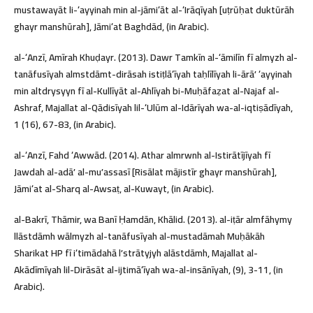
mustawayāt li-ʻayyinah min al-jāmiʻāt al-ʻIrāqīyah [uṭrūḥat duktūrāh
ghayr manshūrah], Jāmiʻat Baghdād, (in Arabic).
al-ʻAnzī, Amīrah Khuḍayr. (2013). Dawr Tamkīn al-ʻāmilīn fī almyzh al-
tanāfusīyah almstdāmt-dirāsah istiṭlāʻīyah taḥlīlīyah li-ārāʼ ʻayyinah
min altdrysyyn fī al-Kullīyāt al-Ahlīyah bi-Muḥāfaẓat al-Najaf al-
Ashraf, Majallat al-Qādisīyah lil-ʻUlūm al-Idārīyah wa-al-iqtiṣādīyah,
1 (16), 67-83, (in Arabic).
al-ʻAnzī, Fahd ʻAwwād. (2014). Athar almrwnh al-Istirātījīyah fī
Jawdah al-adāʼ al-muʼassasī [Risālat mājistīr ghayr manshūrah],
Jāmiʻat al-Sharq al-Awsaṭ, al-Kuwayt, (in Arabic).
al-Bakrī, Thāmir, wa Banī Ḥamdān, Khālid. (2013). al-iṭār almfāhymy
llāstdāmh wālmyzh al-tanāfusīyah al-mustadāmah Muḥākāh
Sharikat HP fī iʻtimādahā lʼstrātyjyh alāstdāmh, Majallat al-
Akādīmīyah lil-Dirāsāt al-ijtimāʻīyah wa-al-insānīyah, (9), 3-11, (in
Arabic).