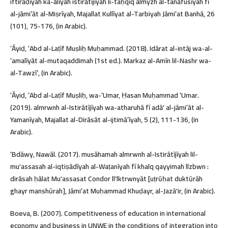
iftirāḍīyah ka-ālīyah istirātījīyah li-taḥqīq almyzh al-tanāfusīyah fī
al-jāmiʻāt al-Miṣrīyah, Majallat Kullīyat al-Tarbiyah Jāmiʻat Banhā, 26
(101), 75-176, (in Arabic).
ʻĀyiḍ, ʻAbd al-Laṭīf Muṣliḥ Muḥammad. (2018). Idārat al-intāj wa-al-
ʻamalīyāt al-mutaqaddimah (1st ed.). Markaz al-Amīn lil-Nashr wa-
al-Tawzīʻ, (in Arabic).
ʻĀyiḍ, ʻAbd al-Laṭīf Muṣliḥ, wa-ʻUmar, Ḥasan Muḥammad ʻUmar.
(2019). almrwnh al-Istirātījīyah wa-atharuhā fī adāʼ al-jāmiʻāt al-
Yamanīyah, Majallat al-Dirāsāt al-ijtimāʻīyah, 5 (2), 111-136, (in
Arabic).
ʻBdāwy, Nawāl. (2017). musāhamah almrwnh al-Istirātījīyah lil-
muʼassasah al-iqtiṣādīyah al-Waṭanīyah fī khalq qayyimah llzbwn :
dirāsah ḥālat Muʼassasat Condor llʼlktrwnyāt [uṭrūḥat duktūrāh
ghayr manshūrah], Jāmiʻat Muḥammad Khuḍayr, al-Jazāʼir, (in Arabic).
Boeva, B. (2007). Competitiveness of education in international
economy and business in UNWE in the conditions of integration into