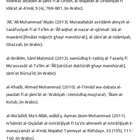
sharikāt albāṭwn al-jāhiz fī al-Urdun, al-Majallah al-Urdunīyah fī
Idārat al-Aʻmāl, 9 (4), 768-801, (in Arabic).
ʻAlī, ʻAlī Muḥammad ʻAlyān. (2013). Mutaṭallabāt astdāmh almyzh al-
tanāfusīyah fī al-Taʻlīm al-ʻĀlī wijhat al-naẓar al-qāʼimah ʻalá al-
mawārid [Risālat mājistīr ghayr manshūrah], al-Jāmiʻah al-Islāmīyah,
Ghazzah, (in Arabic).
al-Ibrāhīm, Sāmī Maḥmūd. (2012). namūdhaj li-taṭbīq al-Taswīq fī
Muʼassasāt al-Taʻlīm al-ʻĀlī [uṭrūḥat duktūrāh ghayr manshūrah],
Jāmiʻat Būrsaʻīd, (in Arabic).
al-Khaṭīb, Aḥmad Muḥammad. (2010). al-Iʻtimād wa-ḍabaṭa al-
jawdah fī al-jāmiʻāt al-ʻArabīyah : Unmūdhaj muqtaraḥ, ʻĀlam al-
Kutub, (in Arabic).
al-Maʻāḍīdī, Maʻn Allāh, wālṭāʼy, Ayman Jāsim Muḥammad. (2011).
Isʹhāmāt al-Qiyādah al-Istirātījīyah fī taʻzīz almrwnh al-Istirātījīyah li-
munaẓẓamāt al-Aʻmāl, Majallat Tanmiyat al-Rāfidayn, 33 (105), 111-
140, (in Arabic).