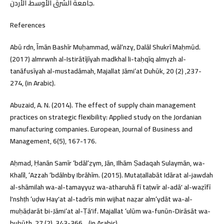
جامعة الشرق الأوسط، الأردن.
References
Abū rdn, Īmān Bashīr Muḥammad, wālʻnzy, Dalāl Shukrī Maḥmūd.
(2017) almrwnh al-Istirātījīyah madkhal li-taḥqīq almyzh al-
tanāfusīyah al-mustadāmah, Majallat Jāmiʻat Duhūk, 20 (2) ,237-
274, (in Arabic).
Abuzaid, A. N. (2014). The effect of supply chain management
practices on strategic flexibility: Applied study on the Jordanian
manufacturing companies. European, Journal of Business and
Management, 6(5), 167-176.
Aḥmad, Ḥanān Samīr ʻbdālʻẓym, Jān, Ilhām Ṣadaqah Sulaymān, wa-
Khalīl, ʻAzzah ʻbdālnby Ibrāhīm. (2015). Mutaṭallabāt Idārat al-jawdah
al-shāmilah wa-al-tamayyuz wa-atharuhā fī taṭwīr al-adāʼ al-waẓīfī
lʼnshṭh ʻuḍw Hayʼat al-tadrīs min wijhat naẓar almʻydāt wa-al-
muḥāḍarāt bi-Jāmiʻat al-Ṭāʼif. Majallat ʻulūm wa-funūn-Dirāsāt wa-
buḥūth, 27 (2), 343-366. , (in Arabic)