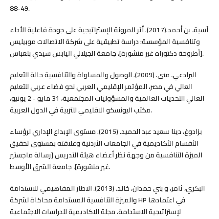
49-88.
آسية، بن أحمد.(2017). أثر المرونة الإستراتيجية على جودة فاعلية الأداء
وتنافسية المؤسسة: دراسة تطبيقية على شركة الاتصالات موبيليس
[أطروحة دكتوراه غير منشورة]، جامعة الجيلالي اليابس سيدي بلعباس.
البرادعي، منى. (2009). الوصول والمساواة والتنافسية حالة التعليم
العالي في مصر، المؤتمر الإقليمي العربي نحو فضاء عربي للتعليم
العالي التحديات العالمية والمسؤوليات المجتمعية، 31 مايو - 2 يونيو،
مكتب اليونسكو الاقليمي للتربية في الدول العربية.
بزادوغ، دينا سعيد عبد الحميد. (2015). مستوى الإبداع الإداري لرؤساء
الأقسام الأكاديمية في الجامعات الأردنية وعلاقته بمستوى تحقيق
الميزة التنافسية من وجهة نظر أعضاء هيئة التدريس [رسالة ماجستير
غير منشورة]، جامعة الشرق الأوسط.
البكري، ثامر، و بني حمدان، خالد. (2013). الاطار المفاهيمي للاستدامة
والميزة التنافسية المستدامة محاكاة لشركة HP في اعتمادها
لإستراتيجية الاستدامة، مجلة الاكاديمية للدراسات الاجتماعية