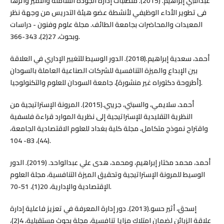
عبدالنبي إبراهيم. (2015). متطلبات إدارة الجودة الشاملة والتميز وأثرها
فى تطوير الأداء الوظيفي لأنشطة عضو هيئة التدريس من وجهة نظر
المعيدات والمحاضرات بجامعة الطائف. مجلة علوم وفنون - دراسات
وبحوث، 27(2)، 343-366.
أحمد، سعدية إبراهيم.(2018). الدور الوسيط للتغيير الإداري في العلاقة
بين الإبداع والميزة التنافسية للشركات الصناعية العاملة بالسودان
[أطروحة دكتوراه غير منشورة]، جامعة السودان للعلوم والتكنولوجيا.
أحمد، سلايمي، والسبتي، جريبي.(2015). المرونة الإستراتيجية من
النظرية التقليدية للإستراتيجية إلى نظرية الموارد قراءة فلسفية
واقتراح نموذج متكامل، مجلة كلية بغداد للعلوم الاقتصادية الجامعة،
(44)، 83- 104.
أحمد، محمد مختار إبراهيم، ومحمد، هدى علي عبدالواحد. (2019). الدور
الوسيط للمرونة الإستراتيجية وتحقيق الميزة التنافسية، مجلة العلوم
الإقتصادية والإدارية، 20(1)، 51-70.
إسحق، أثير حسو.(2013). دور إدارة المعرفة في تعزيز فاعلية إدارة
علاقة الزبائن لضمان امتلاك مزايا تنافسية، مجلة بحوث مستقبلية، 4(2)،