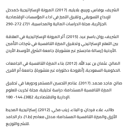
الشريف، بوفاس، وربيع، بلايليه. (2017). المرونة الإستراتيجية كمدخل
للإبداع التسويقي وتقيق التميز في اداء المؤسسات الإقتصادية
الجزائرية، مجلة الدراسات المالية والمحاسبية، 1(7)، 272-290.
الشريف، روان باسم عيد. (2015). أثر المرونة الإستراتيجية في العلاقة
بين التعلم الإستراتيجي وتحقيق الميزة التنافسية في شركات التأمين
الأردنية [رسالة ماجستير غير منشورة]، جامعة الشرق الأوسط، الأردن.
الصالح، عثمان بن عبد الله. (2012). بناء الميزة التنافسية في الجامعات
الحكومية السعودية، [أطروحة دكتوراه غير منشورة]، جامعة أم القرى.
صالح، ماجد محمد. (2017). عناصر التحسين المستمر ودورها في تحقيق
الميزة التنافسية المستدامة: دراسة تحليلية، مجلة تكريت للعلوم
الإدارية والاقتصادية، 2(38)، 144- 180.
طالب، علاء فرحان، و البناء، زينب مكي. (2012). إستراتيجية المحيط
الأزرق والميزة التنافسية المستدامة: مدخل معاصر (ط.1). دار الحامد
للنشر والتوزيع.