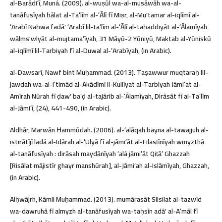
al-Barādiʻī, Muná. (2009). al-wuṣūl wa-al-musāwāh wa-al-
tanāfusīyah ḥālat al-Taʻlīm al-ʻĀlī fī Miṣr, al-Muʼtamar al-iqlīmī al-
ʻArabī Naḥwa faḍāʼ ʻArabī lil-taʻlīm al-ʻĀlī al-taḥaddiyāt al-ʻĀlamīyah
wālmsʼwlyāt al-mujtamaʻīyah, 31 Māyū-2 Yūniyū, Maktab al-Yūniskū
al-iqlīmī lil-Tarbiyah fī al-Duwal al-ʻArabīyah, (in Arabic).
al-Dawsarī, Nawf bint Muḥammad. (2013). Taṣawwur muqtaraḥ lil-
jawdah wa-al-iʻtimād al-Akādīmī li-Kullīyat al-Tarbiyah Jāmiʻat al-
Amīrah Nūrah fī ḍawʼ baʻḍ al-tajārib al-ʻĀlamīyah, Dirāsāt fī al-Taʻlīm
al-Jāmiʻī, (24), 441-490, (in Arabic).
Aldhār, Marwān Ḥammūdah. (2006). al-ʻalāqah bayna al-tawajjuh al-
istirātījī ladá al-Idārah al-ʻUlyā fī al-jāmiʻāt al-Filasṭīnīyah wmyzthā
al-tanāfusīyah : dirāsah maydānīyah ʻalá jāmiʻāt Qiṭāʻ Ghazzah
[Risālat mājistīr ghayr manshūrah], al-Jāmiʻah al-Islāmīyah, Ghazzah,
(in Arabic).
Alḥwājrh, Kāmil Muḥammad. (2013). mumārasāt Silsilat al-tazwīd
wa-dawruhā fī almyzh al-tanāfusīyah wa-taḥsīn adāʼ al-Aʻmāl fī