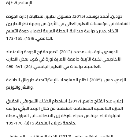
الإسلامية، غزة.
دودين، أحمد يوسف. (2015). مستوى تطبيق متطلبات إدارة الجودة
الشاملة في مؤسسات التعليم العالي في الأردن من وجهة نظر الاداريين
الأكاديميين: دراسة ميدانية. المجلة العربية لضمان جودة التعليم
الجامعي، 8(19)، 155-173.
الدوسري، نوف بنت محمد. (2013). تصور مقترح للجودة والاعتماد
الأكاديمي لكلية التربية جامعة الأميرة نورة في ضوء بعض التجارب
العالمية، دراسات في التعليم الجامعي، (24)، 441-490.
الزعبي، حسن. (2005). نظام المعلومات الإستراتيجية، دار وائل للطباعة
والنشر والتوزيع.
زعلان، عبد الفتاح جاسم. (2017). استخدام الذكاء التسويقي لتحقيق
الميزة التنافسية المستدامة للمنظمة من خلال الرصد البيئي: دراسة
تحليلية لآراء عينة من مدراء شركة زين للاتصالات في العراق، مجلة
جامعة كربلاء العلمية، 15(3)، 170-199.
الزهيري، ابراهيم عباس. (2012). الخيار الإستراتيجي المستقبلي