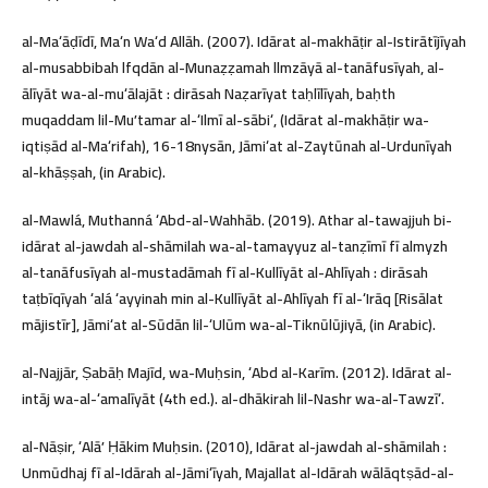
al-Maʻāḍīdī, Maʻn Waʻd Allāh. (2007). Idārat al-makhāṭir al-Istirātījīyah
al-musabbibah lfqdān al-Munaẓẓamah llmzāyā al-tanāfusīyah, al-
ālīyāt wa-al-muʻālajāt : dirāsah Naẓarīyat taḥlīlīyah, baḥth
muqaddam lil-Muʼtamar al-ʻIlmī al-sābiʻ, (Idārat al-makhāṭir wa-
iqtiṣād al-Maʻrifah), 16-18nysān, Jāmiʻat al-Zaytūnah al-Urdunīyah
al-khāṣṣah, (in Arabic).
al-Mawlá, Muthanná ʻAbd-al-Wahhāb. (2019). Athar al-tawajjuh bi-
idārat al-jawdah al-shāmilah wa-al-tamayyuz al-tanẓīmī fī almyzh
al-tanāfusīyah al-mustadāmah fī al-Kullīyāt al-Ahlīyah : dirāsah
taṭbīqīyah ʻalá ʻayyinah min al-Kullīyāt al-Ahlīyah fī al-ʻIrāq [Risālat
mājistīr], Jāmiʻat al-Sūdān lil-ʻUlūm wa-al-Tiknūlūjiyā, (in Arabic).
al-Najjār, Ṣabāḥ Majīd, wa-Muḥsin, ʻAbd al-Karīm. (2012). Idārat al-
intāj wa-al-ʻamalīyāt (4th ed.). al-dhākirah lil-Nashr wa-al-Tawzīʻ.
al-Nāṣir, ʻAlāʼ Ḥākim Muḥsin. (2010), Idārat al-jawdah al-shāmilah :
Unmūdhaj fī al-Idārah al-Jāmiʻīyah, Majallat al-Idārah wālāqtṣād-al-