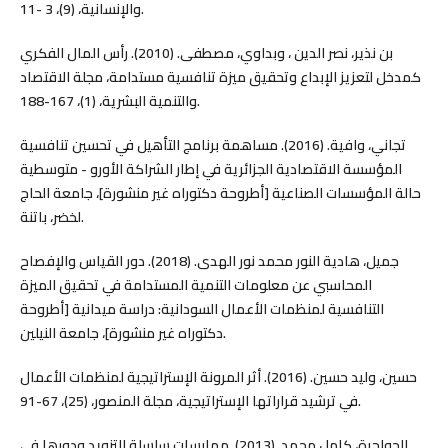
والإنسانية، (9)، 3 -11.
بن نذير، نصر الدين ، وبداوي، مصطفى. (2010). رأس المال الفكري
كمدخل لتعزيز الإبداع وتحقيق ميزة تنافسية مستدامة، مجلة الاقتصاد
والتنمية البشرية، (1)، 167-188.
تجاني، وافية. (2016). مساهمة برنامج التأهيل في تحسين تنافسية
المؤسسة الاقتصادية الجزائرية في إطار الشراكة الأورو - متوسطية
حالة المؤسسات الصناعية [أطروحة دكتوراه غير منشورة]، جامعة الحاج
لخضر، باتنة.
جميل، هادية النور محمد نور الهدى. (2018). دور القياس والإفصاح
المحاسبي عن معلومات التنمية المستدامة في تحقيق الميزة
التنافسية لمنظمات الأعمال السودانية: دراسة ميدانية [أطروحة
دكتوراه غير منشورة]، جامعة النيلين.
حسين، وليد حسين. (2016). أثر المرونة الإستراتيجية لمنظمات الأعمال
في ترشيد قراراتها الإستراتيجية، مجلة المنصور، (25)، 67-91.
الحواجرة، كامل محمد. (2013). ممارسات سلسلة التزويد ودورها في