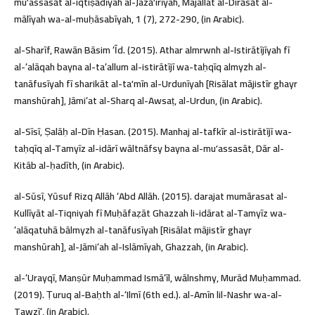
muʼassasāt al-iqtiṣādīyah al-Jazāʼirīyah, Majallat al-Dirāsāt al-
mālīyah wa-al-muḥāsabīyah, 1 (7), 272-290, (in Arabic).
al-Sharīf, Rawān Bāsim ʻĪd. (2015). Athar almrwnh al-Istirātījīyah fī
al-ʻalāqah bayna al-taʻallum al-istirātījī wa-taḥqīq almyzh al-
tanāfusīyah fī sharikāt al-taʼmīn al-Urdunīyah [Risālat mājistīr ghayr
manshūrah], Jāmiʻat al-Sharq al-Awsaṭ, al-Urdun, (in Arabic).
al-Sīsī, Ṣalāḥ al-Dīn Ḥasan. (2015). Manhaj al-tafkīr al-istirātījī wa-
taḥqīq al-Tamyīz al-idārī wāltnāfsy bayna al-muʼassasāt, Dār al-
Kitāb al-ḥadīth, (in Arabic).
al-Sūsī, Yūsuf Rizq Allāh ʻAbd Allāh. (2015). darajat mumārasat al-
Kullīyāt al-Tiqniyah fī Muḥāfaẓāt Ghazzah li-idārat al-Tamyīz wa-
ʻalāqatuhā bālmyzh al-tanāfusīyah [Risālat mājistīr ghayr
manshūrah], al-Jāmiʻah al-Islāmīyah, Ghazzah, (in Arabic).
al-ʻUrayqī, Manṣūr Muḥammad Ismāʻīl, wālnshmy, Murād Muḥammad.
(2019). Ṭuruq al-Baḥth al-ʻIlmī (6th ed.). al-Amīn lil-Nashr wa-al-
Tawzīʻ, (in Arabic).