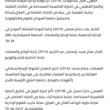
المولى، مثنى عبدالوهاب. (2019). أثر التوجه بإدارة الجودة الشاملة
والتميز التنظيمي في الميزة التنافسية المستدامة في الكليات الاهلية:
دراسة تطبيقية على عينة من الكليات الاهلية في العراق،[رسالة
ماجستير]، جامعة السودان للعلوم والتكنولوجيا.
الناصر، علاء حاكم محسن. (2010)، إدارة الجودة الشاملة: أنموذج في
الإدارة الجامعية، مجلة الإدارة والاقتصاد- الجامعة المستنصرية، (80)،
39-78.
النجار، صباح مجيد، ومحسن، عبد الكريم. (2012). إدارة الإنتاج والعمليات
(ط.4). الذاكرة للنشر والتوزيع.
النعيمات، عصام محمد. (2014). الدور المعدل للمرونة الإستراتيجية في
العلاقة بين إستراتيجية العمليات والقدرة على مواجهة المنافسة،
[أطروحة دكتوراه] ، جامعة الشرق الأوسط، الأردن.
النعيمي، حارث حسين علي. (2018). تأثير تجربة الزبون في تحقيق الميزة
التنافسية المستدامة، دراسة تحليلية لآراء عينة من الافراد العاملين في
شركة كورك للهاتف النقال في العراق، مجلة تكريت للعلوم الإدارية
والاقتصادية، 1(41)، 46-75.