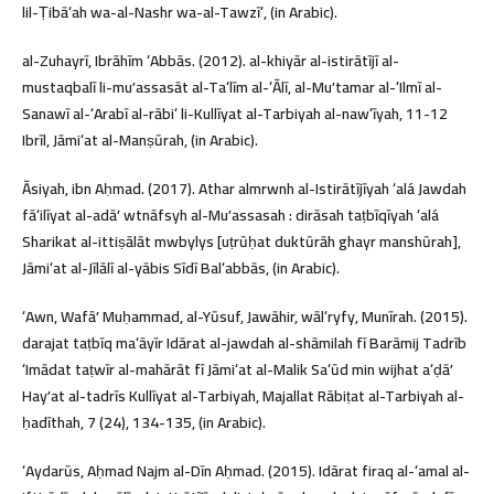
lil-Ṭibāʻah wa-al-Nashr wa-al-Tawzīʻ, (in Arabic).
al-Zuhayrī, Ibrāhīm ʻAbbās. (2012). al-khiyār al-istirātījī al-
mustaqbalī li-muʼassasāt al-Taʻlīm al-ʻĀlī, al-Muʼtamar al-ʻIlmī al-
Sanawī al-ʻArabī al-rābiʻ li-Kullīyat al-Tarbiyah al-nawʻīyah, 11-12
Ibrīl, Jāmiʻat al-Manṣūrah, (in Arabic).
Āsiyah, ibn Aḥmad. (2017). Athar almrwnh al-Istirātījīyah ʻalá Jawdah
fāʻilīyat al-adāʼ wtnāfsyh al-Muʼassasah : dirāsah taṭbīqīyah ʻalá
Sharikat al-ittiṣālāt mwbylys [uṭrūḥat duktūrāh ghayr manshūrah],
Jāmiʻat al-Jīlālī al-yābis Sīdī Balʻabbās, (in Arabic).
ʻAwn, Wafāʼ Muḥammad, al-Yūsuf, Jawāhir, wālʻryfy, Munīrah. (2015).
darajat taṭbīq maʻāyīr Idārat al-jawdah al-shāmilah fī Barāmij Tadrīb
ʻImādat taṭwīr al-mahārāt fī Jāmiʻat al-Malik Saʻūd min wijhat aʻḍāʼ
Hayʼat al-tadrīs Kullīyat al-Tarbiyah, Majallat Rābiṭat al-Tarbiyah al-
ḥadīthah, 7 (24), 134-135, (in Arabic).
ʻAydarūs, Aḥmad Najm al-Dīn Aḥmad. (2015). Idārat firaq al-ʻamal al-