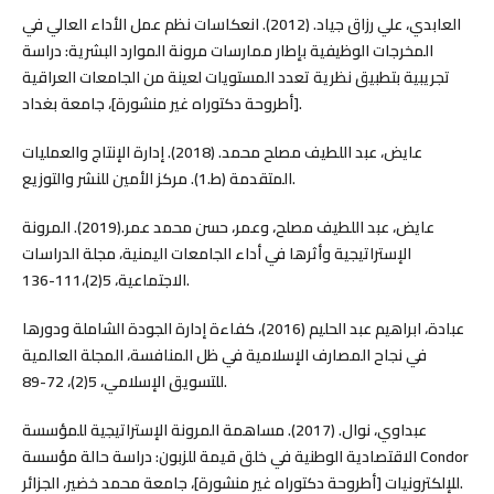
العابدي، علي رزاق جیاد. (2012). انعكاسات نظم عمل الأداء العالي في
المخرجات الوظيفية بإطار ممارسات مرونة الموارد البشرية: دراسة
تجريبية بتطبيق نظرية تعدد المستويات لعينة من الجامعات العراقية
[أطروحة دكتوراه غير منشورة]، جامعة بغداد.
عايض، عبد اللطيف مصلح محمد. (2018). إدارة الإنتاج والعمليات
المتقدمة (ط.1). مركز الأمين للنشر والتوزيع.
عايض، عبد اللطيف مصلح، وعمر، حسن محمد عمر.(2019). المرونة
الإستراتيجية وأثرها في أداء الجامعات اليمنية، مجلة الدراسات
الاجتماعية، 5(2)،111-136.
عبادة، ابراهيم عبد الحليم (2016)، كفاءة إدارة الجودة الشاملة ودورها
في نجاح المصارف الإسلامية في ظل المنافسة، المجلة العالمية
للتسويق الإسلامي، 5(2)، 72-89.
عبداوي، نوال. (2017). مساهمة المرونة الإستراتيجية للمؤسسة
الاقتصادية الوطنية في خلق قيمة للزبون: دراسة حالة مؤسسة Condor
للإلكترونيات [أطروحة دكتوراه غير منشورة]، جامعة محمد خضير، الجزائر.