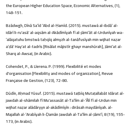
the European Higher Education Space, Economic Alternatives, (1),
148-151.
Bzādwgh, Dīnā Saʻīd ʻAbd al-Ḥamīd. (2015). mustawá al-ibdāʻ al-
idārī li-ruʼasāʼ al-aqsām al-Akādīmīyah fī al-jāmiʻāt al-Urdunīyah wa-
ʻalāqatuhu bmstwá taḥqīq almyzh al-tanāfusīyah min wijhat naẓar
aʻḍāʼ Hayʼat al-tadrīs [Risālat mājistīr ghayr manshūrah], Jāmiʻat al-
Sharq al-Awsaṭ, (in Arabic).
Cohendet, P., & Llerena. P. (1999). Flexibilité et modes
d'organisation [Flexibility and modes of organization], Revue
Française de Gestion, (123), 72-80.
Dūdīn, Aḥmad Yūsuf. (2015). mustawá taṭbīq Mutaṭallabāt Idārat al-
jawdah al-shāmilah fī Muʼassasāt al-Taʻlīm al-ʻĀlī fī al-Urdun min
wijhat naẓar alādāryyn al-akādīmīyīn : dirāsah maydānīyah. al-
Majallah al-ʻArabīyah li-Ḍamān Jawdah al-Taʻlīm al-Jāmiʻī, 8 (19), 155-
173, (in Arabic).