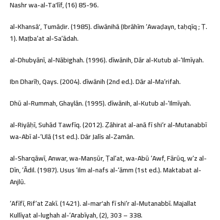
Nashr wa-al-Taʼlīf, (16) 85-96.
al-Khansāʼ, Tumāḍir. (1985). dīwānihā (Ibrāhīm ʻAwaḍayn, taḥqīq ; Ṭ.
1). Maṭbaʻat al-Saʻādah.
al-Dhubyānī, al-Nābighah. (1996). dīwānih, Dār al-Kutub al-ʻIlmīyah.
Ibn Dharīḥ, Qays. (2004). dīwānih (2nd ed.). Dār al-Maʻrifah.
Dhū al-Rummah, Ghaylān. (1995). dīwānih, al-Kutub al-ʻIlmīyah.
al-Riyāḥī, Suhād Tawfīq. (2012). Ẓāhirat al-anā fī shiʻr al-Mutanabbī
wa-Abī al-ʻUlā (1st ed.). Dār Jalīs al-Zamān.
al-Sharqāwī, Anwar, wa-Manṣūr, Ṭalʻat, wa-Abū ʻAwf, Fārūq, wʻz al-
Dīn, ʻĀdil. (1987). Usus ʻilm al-nafs al-ʻāmm (1st ed.). Maktabat al-
Anjlū.
ʻAfīfī, Rifʻat Zakī. (1421). al-marʼah fī shiʻr al-Mutanabbī. Majallat
Kullīyat al-lughah al-ʻArabīyah, (2), 303 – 338.