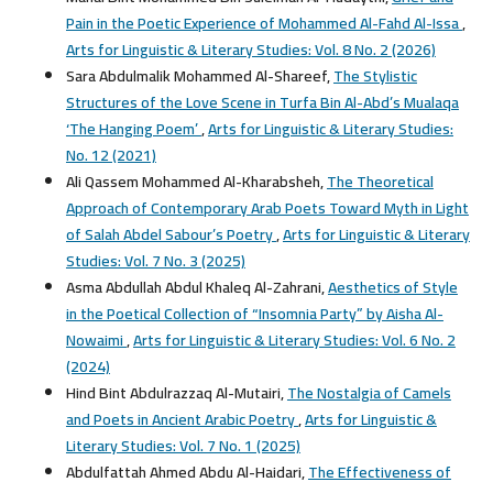
Pain in the Poetic Experience of Mohammed Al-Fahd Al-Issa
,
Arts for Linguistic & Literary Studies: Vol. 8 No. 2 (2026)
Sara Abdulmalik Mohammed Al-Shareef,
The Stylistic
Structures of the Love Scene in Turfa Bin Al-Abd’s Mualaqa
‘The Hanging Poem’
,
Arts for Linguistic & Literary Studies:
No. 12 (2021)
Ali Qassem Mohammed Al-Kharabsheh,
The Theoretical
Approach of Contemporary Arab Poets Toward Myth in Light
of Salah Abdel Sabour’s Poetry
,
Arts for Linguistic & Literary
Studies: Vol. 7 No. 3 (2025)
Asma Abdullah Abdul Khaleq Al-Zahrani,
Aesthetics of Style
in the Poetical Collection of “Insomnia Party” by Aisha Al-
Nowaimi
,
Arts for Linguistic & Literary Studies: Vol. 6 No. 2
(2024)
Hind Bint Abdulrazzaq Al-Mutairi,
The Nostalgia of Camels
and Poets in Ancient Arabic Poetry
,
Arts for Linguistic &
Literary Studies: Vol. 7 No. 1 (2025)
Abdulfattah Ahmed Abdu Al-Haidari,
The Effectiveness of