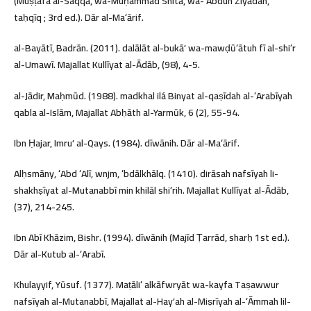
(Muṣṭafá al-Saqqā, wa-Muḥammad Shitā, wa-ʻAbduh Ziyādah,
taḥqīq ; 3rd ed.). Dār al-Maʻārif.
al-Bayātī, Badrān. (2011). dalālāt al-bukāʼ wa-mawḍūʻātuh fī al-shiʻr
al-Umawī. Majallat Kullīyat al-Ādāb, (98), 4-5.
al-Jādir, Maḥmūd. (1988). madkhal ilá Binyat al-qaṣīdah al-ʻArabīyah
qabla al-Islām, Majallat Abḥāth al-Yarmūk, 6 (2), 55-94.
Ibn Ḥajar, Imruʼ al-Qays. (1984). dīwānih. Dār al-Maʻārif.
Alḥsmāny, ʻAbd ʻAlī, wnjm, ʻbdālkhālq. (1410). dirāsah nafsīyah li-
shakhṣīyat al-Mutanabbī min khilāl shiʻrih. Majallat Kullīyat al-Ādāb,
(37), 214-245.
Ibn Abī Khāzim, Bishr. (1994). dīwānih (Majīd Ṭarrād, sharḥ 1st ed.).
Dār al-Kutub al-ʻArabī.
Khulayyif, Yūsuf. (1377). Maṭāliʻ alkāfwryāt wa-kayfa Taṣawwur
nafsīyah al-Mutanabbī, Majallat al-Hayʼah al-Miṣrīyah al-ʻĀmmah lil-