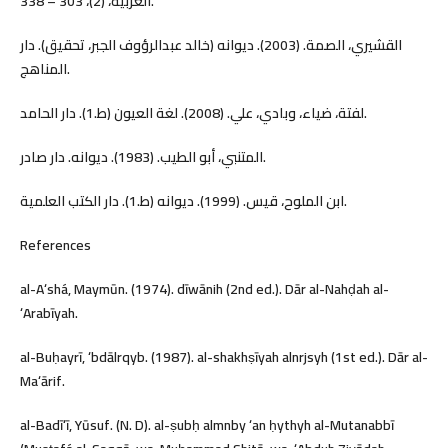
العربية، (2)، 303 – 338.
القشيري، الصمة. (2003). ديوانه (خالد عبدالرؤوف الجبر، تحقيق). دار
المناهج.
لفتة، ضياء، وبادي، علي. (2008). لغة العيون (ط.1). دار الحامد.
المتنبي، أبو الطيب. (1983). ديوانه. دار صادر.
ابن الملوح، قيس. (1999). ديوانه (ط.1). دار الكتب العلمية.
References
al-Aʻshá, Maymūn. (1974). dīwānih (2nd ed.). Dār al-Nahḍah al-
ʻArabīyah.
al-Buḥayrī, ʻbdālrqyb. (1987). al-shakhṣīyah alnrjsyh (1st ed.). Dār al-
Maʻārif.
al-Badīʻī, Yūsuf. (N. D). al-ṣubḥ almnby ʻan ḥythyh al-Mutanabbī