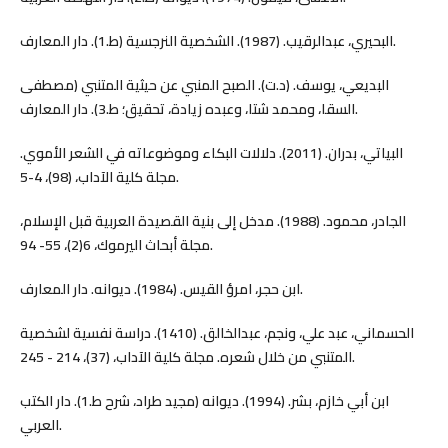
البحيري، عبدالرقيب. (1987). الشخصية النرجسية (ط.1). دار المعارف.
البديعي، يوسف. (د.ت). الصبح المنبي عن حيثية المتنبي (مصطفى
السقا، ومحمد شتا، وعبده زيادة، تحقيق؛ ط.3). دار المعارف.
البياتي، بدران. (2011). دلالات البكاء وموضوعاته في الشعر الأموي.
مجلة كلية الآداب، (98)، 4-5.
الجادر، محمود. (1988). مدخل إلى بنية القصيدة العربية قبل الإسلام،
مجلة أبحاث اليرموك، 6(2)، 55- 94.
ابن حجر، امرؤ القيس. (1984). ديوانه. دار المعارف.
الحسماني، عبد علي، ونجم، عبدالخالق. (1410). دراسة نفسية لشخصية
المتنبي من خلال شعره. مجلة كلية الآداب، (37)، 214 - 245.
ابن أبي خازم، بشر. (1994). ديوانه (مجيد طراد، شرح ط.1). دار الكتب
العربي.