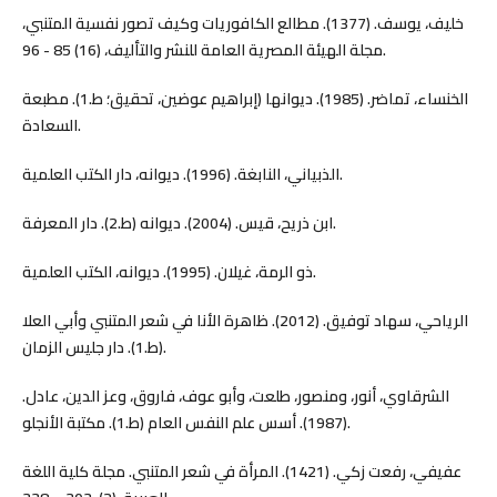
خليف، يوسف. (1377). مطالع الكافوريات وكيف تصور نفسية المتنبي،
مجلة الهيئة المصرية العامة للنشر والتأليف، (16) 85 - 96.
الخنساء، تماضر. (1985). ديوانها (إبراهيم عوضين، تحقيق؛ ط.1). مطبعة
السعادة.
الذبياني، النابغة. (1996). ديوانه، دار الكتب العلمية.
ابن ذريح، قيس. (2004). ديوانه (ط.2). دار المعرفة.
ذو الرمة، غيلان. (1995). ديوانه، الكتب العلمية.
الرياحي، سهاد توفيق. (2012). ظاهرة الأنا في شعر المتنبي وأبي العلا
(ط.1). دار جليس الزمان.
الشرقاوي، أنور، ومنصور، طلعت، وأبو عوف، فاروق، وعز الدين، عادل.
(1987). أسس علم النفس العام (ط.1). مكتبة الأنجلو.
عفيفي، رفعت زكي. (1421). المرأة في شعر المتنبي. مجلة كلية اللغة