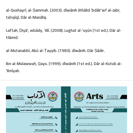
al-Qushayrī, al-Ṣammah. (2003). dīwānih (Khālid ʻbdālrʼwf al-Jabr,
taḥqīq). Dār al-Manāhij.
Laftah, Ḍiyāʼ, wbādy, ʻAlī. (2008). Lughat al-ʻuyūn (1st ed.). Dār al-
Ḥāmid.
al-Mutanabbī, Abū al-Ṭayyib. (1983). dīwānih. Dār Ṣādir.
Ibn al-Mulawwaḥ, Qays. (1999). dīwānih (1st ed.). Dār al-Kutub al-
ʻIlmīyah.