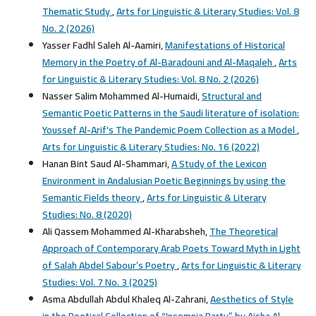
Thematic Study
,
Arts for Linguistic & Literary Studies: Vol. 8
No. 2 (2026)
Yasser Fadhl Saleh Al-Aamiri,
Manifestations of Historical
Memory in the Poetry of Al-Baradouni and Al-Maqaleh
,
Arts
for Linguistic & Literary Studies: Vol. 8 No. 2 (2026)
Nasser Salim Mohammed Al-Humaidi,
Structural and
Semantic Poetic Patterns in the Saudi literature of isolation:
Youssef Al-Arif's The Pandemic Poem Collection as a Model
,
Arts for Linguistic & Literary Studies: No. 16 (2022)
Hanan Bint Saud Al-Shammari,
A Study of the Lexicon
Environment in Andalusian Poetic Beginnings by using the
Semantic Fields theory
,
Arts for Linguistic & Literary
Studies: No. 8 (2020)
Ali Qassem Mohammed Al-Kharabsheh,
The Theoretical
Approach of Contemporary Arab Poets Toward Myth in Light
of Salah Abdel Sabour’s Poetry
,
Arts for Linguistic & Literary
Studies: Vol. 7 No. 3 (2025)
Asma Abdullah Abdul Khaleq Al-Zahrani,
Aesthetics of Style
in the Poetical Collection of “Insomnia Party” by Aisha Al-