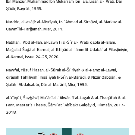
Ibn Manẓūr, Muḥammad Ibn Mukarram Ibn ʿalá, Lisān al-ʿArab, Dār
Ṣādir, Bayrūt, 1955.
Narddo, al-asāṭīr al-Miṣrīyah, tr. ʾAḥmad al-Sirsāwī, al-Markaz al-
Qawmī lil-Tarğamah, Miṣr, 2011.
Nabhān, ʿAbd al-Ilāh, al-Lawn fī al-Šʿr al-ʿArabī qabla al-Islām,
Mağallat Šaḏā al-Karmal, al-Ittiḥād al-ʿāmm lil-Udabāʾ al-Filasṭīnīyīn,
al-Karmal, issue 24-25, 2020.
Nawfal, Yūsuf Ḥasan, al-Ṣūrah al-Šiʿrīyah & al-Ramz al-Lawnī,
dirāsah Taḥlīlīyah ʾIḥṣāʾīyah li-Šiʿr: al-Bārūdī, & Nizār Qabbānī, &
Ṣalāḥ ʿAbdalṣabūr, Dār al-Maʿārif, Miṣr, 1995.
al-Yāqūt, Šayḫāwī, Maʿānī al-ʾAlwān fī al-Luġah & al-Thaqāfah & al-
Fann, Master’s Thesis, Ğāmiʿat ʾAbībakr Balqāyid, Tilimsān, 2017-
2018.