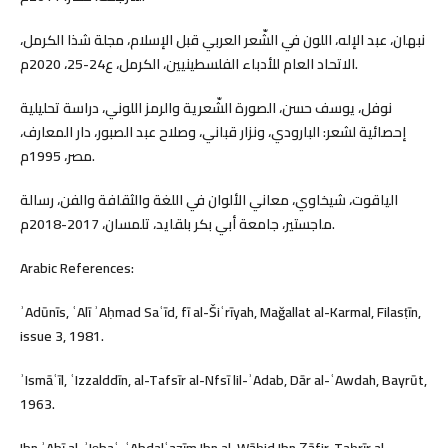
نبهان، عبد الإله، اللون في الشّعر العربي قبل الإسلام، مجلة شذا الكرمل،
الاتحاد العام للأدباء الفلسطينيين، الكرمل، ع24-25، 2020م.
نوفل، يوسف حسن، الصورة الشّعرية والرمز اللوني، دراسة تحليلية
إحصائية لشعر: البارودي، ونزار قباني، وصلاح عبد الصبور، دار المعارف،
مصر، 1995م.
الياقوت، شيخاوي، معاني الألوان في اللغة والثقافة والفن، رسالة
ماجستير، جامعة أبي بكر بلقايد، تلمسان، 2017-2018م.
Arabic References:
ʾAdūnīs, ʿAlī ʾAḥmad Saʿīd, fī al-Šiʿrīyah, Mağallat al-Karmal, Filasṭīn,
issue 3, 1981.
ʾIsmāʿīl, ʿIzzalddīn, al-Tafsīr al-Nfsī lil-ʾAdab, Dār al-ʿAwdah, Bayrūt,
1963.
Ibn ʾAbī al-ʾIṣbaʿ, ʿAbdalʿaẓīm Ibn al-Wāḥid Ibn Ẓāfir, Taḥrīr al-