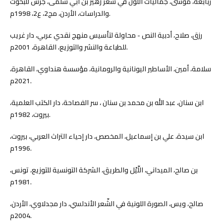
ربابعة، موسى، جماليات اللون في شعر زهير بن أبي سلمى، جرش للبحوث
والدراسات، الأردن، مج2، ع2، 1998م.
رزق، صلاح، أدبية النص - محاولة لتأسيس منهج نقدي عربي، دار غريب
للطباعة والنشر والتوزيع، القاهرة، 2001م.
سلامة، أمين، الأساطير اليونانية والرومانية، مؤسسة هنداوي، القاهرة،
2021م.
ابن سنان، عبد الله بن محمد بن سنان ، سر الفصاحة، دار الكتب العلمية،
بيروت، 1982م.
ابن سيدة، علي بن إسماعيل، المخصص، دار إحياء التراث العربي، بيروت،
1996م.
بن صالح، الميداني، اللّيْل والطريق، الشركة التونسية للتوزيع، تونس،
1981م.
صالح، ويس، الصورة اللونية في الشّعر الأندلسي، دار مجدلاوي، الأردن،
2004م.