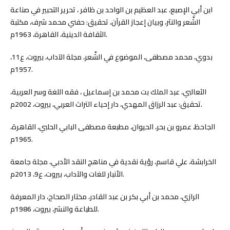
ابن أبي الإصبع، عبد العظيم بن الواحد بن ظافر ، تحرير التحبير في صناعة
الشّعر والنثر، وبيان إعجاز القرآن، تحقيق: حفني محمد شرف، مكتبة
الثقافة الدينية، القاهرة، 1963م.
بدوي، محمد مصطفى، الموضوع في الشّعر، مجلة الآداب، بيروت، ع11،
1957م.
الثعالبي، عبد الملك بت محمد بن إسماعيل ، فقه اللغة وسر العربية،
تحقيق: عبد الرزاق المهدي، دار إحياء التراث العربي، بيروت، 2002م.
الجاحظ، عمرو بن بحر، الحيوان، مطبعة مصطفى البابي الحلبي، القاهرة،
1965م.
الخرابشة، علي قاسم، رؤية نقدية في مناهج النقد الأدبي، مجلة جامعة
الأنبار للغات والآداب، بيروت، ع9، 2013م.
الرازي، محمد بن أبي بكر بن عبد القادر، مختار الصحاح، دار المعرفة
للطباعة والنشر، بيروت، 1986م.