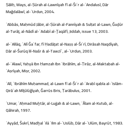
Ṣāliḥ, Ways, al-Ṣūrah al-Lawnīyah fī al-Šiʿr al-ʾAndalusī, Dār
Mağdalāwī, al-ʾUrdun, 2004.
ʿAbbās, Maḥmūd Jābir, al-Ṣūrah al-Fannīyah & Sulṭat al-Lawn, Ğuḏūr
al-Turāṯ, al-Nādī al-ʾAdabī al-Ṯaqāfī, Jiddah, issue 13, 2003.
al-ʿAllāq, ʿAlī Ğaʿfar, fī Ḥadāṯat al-Naṣṣ al-Šiʿrī, Dirāsah Naqdīyah,
Dār al-Šurūq lil-Našr & al-Tawzīʿ, al-ʾUrdun, 2003.
al-ʿAlawī, Yaḥyá Ibn Ḥamzah Ibn ʾIbrāhīm, al-Ṭirāz, al-Maktabah al-
ʿAṣrīyah, Miṣr, 2002.
ʿAlī, ʾIbrāhīm Muḥammad, al-Lawn fī al-Šiʿr al-ʿArabī qabla al-ʾIslām-
Qirāʾah Mīṯūlūğīyah, Ğarrūs Bris, Ṭarābulus, 2001.
ʿUmar, ʾAḥmad Muḫtār, al-Luġah & al-Lawn, ʿĀlam al-Kutub, al-
Qāhirah, 1997.
ʿAyyād, Šukrī, Madḫal ʾilá ʿIlm al-ʾUslūb, Dār al-ʿUlūm, Bayrūt, 1983.