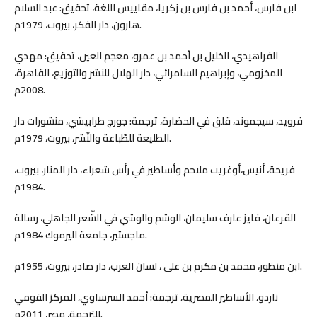
ابن فارس، أحمد بن فارس بن زكريا، مقاييس اللغة، تحقيق: عبد السلام
هارون، دار الفكر، بيروت، 1979م.
الفراهيدي، الخليل بن أحمد بن عمرو، معجم العين، تحقيق: مهدي
المخزومي، وإبراهيم السامرائي، دار الهلال للنشر والتوزيع، القاهرة،
2008م.
فرويد، سيجموند، قلق في الحضارة، ترجمة: جورج طرابيشي، منشورات دار
الطليعة للطّباعة والنّشر، بيروت، 1979م.
فريحة، أنيس،أوغريت ملاحم وأساطير في رأس شعراء، دار المنار، بيروت،
1984م.
القرعان، فايز عارف سليمان، الوشم والوشي في الشّعر الجاهلي، رسالة
ماجستير، جامعة اليرموك 1984م.
ابن منظور، محمد بن مكرم بن على ، لسان العرب، دار صادر، بيروت، 1955م.
ناردو، الأساطير المصرية، ترجمة: أحمد السرساوي، المركز القومي
للترجمة، مصر، 2011م.