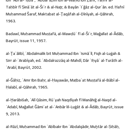
Taḥbīr fī Ṣināʿāt al-Šiʿr & al-Naṯr, & Bayān ʾIʿğāz al-Qurʾān. ed. Ḥafnī
Muḥammad Šaraf, Maktabat al-Ṯaqāfah al-Dīnīyah, al-Qāhirah,
1963.
Badawī, Muḥammad Muṣṭafá, al-Mawḍūʿ fī al-Šiʿr, Mağallat al-Ādāb,
Bayrūt, issue 11, 1957.
al-Ṯaʿālibī, ʿAbdalmalik bit Muḥammad Ibn ʾIsmāʿīl, Fiqh al-Luġah &
Sirr al-ʿArabīyah, ed. ʿAbdalrazzāq al-Mahdī, Dār ʾIḥyāʾ al-Turāth al-
ʿArabī, Bayrūt, 2002.
al-Ğāḥiẓ, ʿAmr Ibn Baḥr, al-Ḥayawān, Maṭbaʿat Muṣṭafá al-Bābī al-
Ḥalabī, al-Qāhirah, 1965.
al-Ḫarābišah, ʿAlī Qāsim, Rūʾyah Naqdīyah fī Manāhiğ al-Naqd al-
ʾAdabī, Mağallat Ğāmiʿat al-ʾAnbār lil-Luġāt & al-Ādāb, Bayrūt, issue
9, 2013.
al-Rāzī, Muḥammad Ibn ʾAbībakr Ibn ʿAbdalqādir, Muḫtār al-Ṣiḥāḥ,