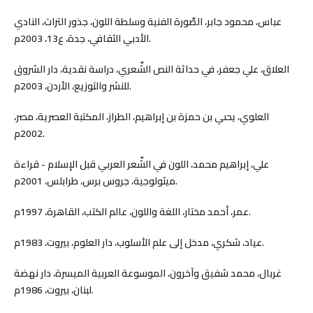
عباس، محمود جابر، الصّورة الفنية وسلطة اللون، جذور التراث، النادي
الأدبي الثقافي، جدة، ع13، 2003م.
العلاق، علي جعفر، في حداثة النص الشّعري، دراسة نقدية، دار الشروق
للنشر والتوزيع، الأردن، 2003م.
العلوي، يحىي بن حمزة بن إبراهيم، الطراز، المكتبة العصرية، مصر،
2002م.
علي، إبراهيم محمد، اللون في الشّعر العربي قبل الإسلام - قراءة
ميثولوجية، جروس برس، طرابلس، 2001م.
عمر، أحمد مختار، اللغة واللون، عالم الكتب، القاهرة، 1997م.
عياد، شكري، مدخل إلى علم الأسلوب، دار العلوم، بيروت، 1983م.
غربال، محمد شفيق وآخرون، الموسوعة العربية الميسرة، دار نهضة
لبنان، بيروت، 1986م.