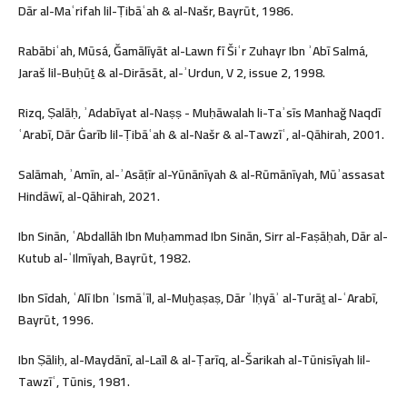
Dār al-Maʿrifah lil-Ṭibāʿah & al-Našr, Bayrūt, 1986.
Rabābiʿah, Mūsá, Ğamālīyāt al-Lawn fī Šiʿr Zuhayr Ibn ʾAbī Salmá,
Jaraš lil-Buḥūṯ & al-Dirāsāt, al-ʾUrdun, V 2, issue 2, 1998.
Rizq, Ṣalāḥ, ʾAdabīyat al-Naṣṣ - Muḥāwalah li-Taʾsīs Manhağ Naqdī
ʿArabī, Dār Ġarīb lil-Ṭibāʿah & al-Našr & al-Tawzīʿ, al-Qāhirah, 2001.
Salāmah, ʾAmīn, al-ʾAsāṭīr al-Yūnānīyah & al-Rūmānīyah, Mūʾassasat
Hindāwī, al-Qāhirah, 2021.
Ibn Sinān, ʿAbdallāh Ibn Muḥammad Ibn Sinān, Sirr al-Faṣāḥah, Dār al-
Kutub al-ʿIlmīyah, Bayrūt, 1982.
Ibn Sīdah, ʿAlī Ibn ʾIsmāʿīl, al-Muḫaṣaṣ, Dār ʾIḥyāʾ al-Turāṯ al-ʿArabī,
Bayrūt, 1996.
Ibn Ṣāliḥ, al-Maydānī, al-Laīl & al-Ṭarīq, al-Šarikah al-Tūnisīyah lil-
Tawzīʿ, Tūnis, 1981.