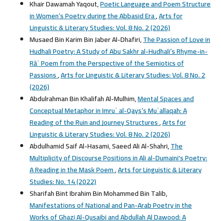
Khair Dawamah Yaqout,
Poetic Language and Poem Structure
in Women’s Poetry during the Abbasid Era
,
Arts for
Linguistic & Literary Studies: Vol. 8 No. 2 (2026)
Musaed Bin Karim Bin Jaber Al-Dhafiri,
The Passion of Love in
Hudhali Poetry: A Study of Abu Sakhr al-Hudhali’s Rhyme-in-
Rāʾ Poem from the Perspective of the Semiotics of
Passions
,
Arts for Linguistic & Literary Studies: Vol. 8 No. 2
(2026)
Abdulrahman Bin Khalifah Al-Mulhim,
Mental Spaces and
Conceptual Metaphor in Imruʾ al-Qays’s Muʿallaqah: A
Reading of the Ruin and Journey Structures
,
Arts for
Linguistic & Literary Studies: Vol. 8 No. 2 (2026)
Abdulhamid Saif Al-Hasami, Saeed Ali Al-Shahri,
The
Multiplicity of Discourse Positions in Ali al-Dumaini's Poetry:
A Reading in the Mask Poem
,
Arts for Linguistic & Literary
Studies: No. 14 (2022)
Sharifah Bint Ibrahim Bin Mohammed Bin Talib,
Manifestations of National and Pan-Arab Poetry in the
Works of Ghazi Al-Qusaibi and Abdullah Al Dawood: A