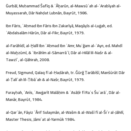
Ġurbāl, Muḥammad Šafīq & ʾĀḫarūn, al-Mawsūʿah al-ʿArabīyah al-
Muyassarah, Dār Nahḍat Lubnān, Bayrūt, 1986.
Ibn Fāris, ʾAḥmad Ibn Fāris Ibn Zakarīyā, Maqāyīs al-Luġah, ed.
ʿAbdalsalām Hārūn, Dār al-Fikr, Bayrūt, 1979.
al-Farāhīdī, al-Ḫalīl Ibn ʾAḥmad Ibn ʿAmr, Muʿğam al-ʿAyn, ed. Mahdī
al-Maḫzūmī, & ʾIbrāhīm al-Sāmarrāʾī, Dār al-Hilāl lil-Našr & al-
Tawzīʿ, al-Qāhirah, 2008.
Freud, Sigmund, Qalaq fī al-Ḥaḍārah, tr. Ğūrğ Ṭarābīšī, Manšūrāt Dār
al-Ṭalīʿah lil-Ṭibāʿah & al-Našr, Bayrūt, 1979.
Furayḥah, ʾAnīs, ʾAwġarīt Malāḥim & ʾAsāṭīr fī Raʾs Šuʿarāʾ, Dār al-
Manār, Bayrūt, 1984.
al-Qarʿān, Fāyiz ʿĀrif Sulaymān, al-Wašm & al-Wašī fī al-Šiʿr al-Jāhilī,
Master Thesis, Jāmiʿat al-Yarmūk 1984.