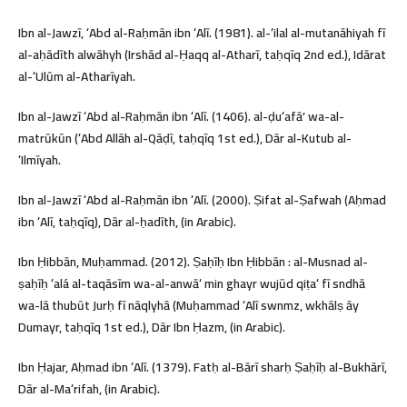
Ibn al-Jawzī, ʻAbd al-Raḥmān ibn ʻAlī. (1981). al-ʻilal al-mutanāhiyah fī
al-aḥādīth alwāhyh (Irshād al-Ḥaqq al-Atharī, taḥqīq 2nd ed.), Idārat
al-ʻUlūm al-Atharīyah.
Ibn al-Jawzī ʻAbd al-Raḥmān ibn ʻAlī. (1406). al-ḍuʻafāʼ wa-al-
matrūkūn (ʻAbd Allāh al-Qāḍī, taḥqīq 1st ed.), Dār al-Kutub al-
ʻIlmīyah.
Ibn al-Jawzī ʻAbd al-Raḥmān ibn ʻAlī. (2000). Ṣifat al-Ṣafwah (Aḥmad
ibn ʻAlī, taḥqīq), Dār al-ḥadīth, (in Arabic).
Ibn Ḥibbān, Muḥammad. (2012). Ṣaḥīḥ Ibn Ḥibbān : al-Musnad al-
ṣaḥīḥ ʻalá al-taqāsīm wa-al-anwāʻ min ghayr wujūd qiṭaʻ fī sndhā
wa-lā thubūt Jurḥ fī nāqlyhā (Muḥammad ʻAlī swnmz, wkhālṣ āy
Dumayr, taḥqīq 1st ed.), Dār Ibn Ḥazm, (in Arabic).
Ibn Ḥajar, Aḥmad ibn ʻAlī. (1379). Fatḥ al-Bārī sharḥ Ṣaḥīḥ al-Bukhārī,
Dār al-Maʻrifah, (in Arabic).