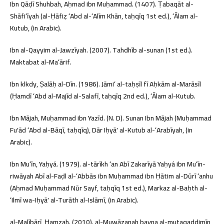
Ibn Qāḍī Shuhbah, Aḥmad ibn Muḥammad. (1407). Ṭabaqāt al-
Shāfiʻīyah (al-Ḥāfiẓ ʻAbd al-ʻAlīm Khān, taḥqīq 1st ed.), ʻĀlam al-
Kutub, (in Arabic).
Ibn al-Qayyim al-Jawzīyah. (2007). Tahdhīb al-sunan (1st ed.).
Maktabat al-Maʻārif.
Ibn klkdy, Ṣalāḥ al-Dīn. (1986). Jāmiʻ al-taḥṣīl fī Aḥkām al-Marāsīl
(Ḥamdī ʻAbd al-Majīd al-Salafī, taḥqīq 2nd ed.), ʻĀlam al-Kutub.
Ibn Mājah, Muḥammad ibn Yazīd. (N. D). Sunan Ibn Mājah (Muḥammad
Fuʼād ʻAbd al-Bāqī, taḥqīq), Dār Iḥyāʼ al-Kutub al-ʻArabīyah, (in
Arabic).
Ibn Muʻīn, Yaḥyá. (1979). al-tārīkh ʻan Abī Zakarīyā Yaḥyá ibn Muʻīn-
riwāyah Abī al-Faḍl al-ʻAbbās ibn Muḥammad ibn Ḥātim al-Dūrī ʻanhu
(Aḥmad Muḥammad Nūr Sayf, taḥqīq 1st ed.), Markaz al-Baḥth al-
ʻIlmī wa-Iḥyāʼ al-Turāth al-Islāmī, (in Arabic).
al-Malībārī, Ḥamzah. (2010). al-Muwāzanah bayna al-mutaqaddimīn