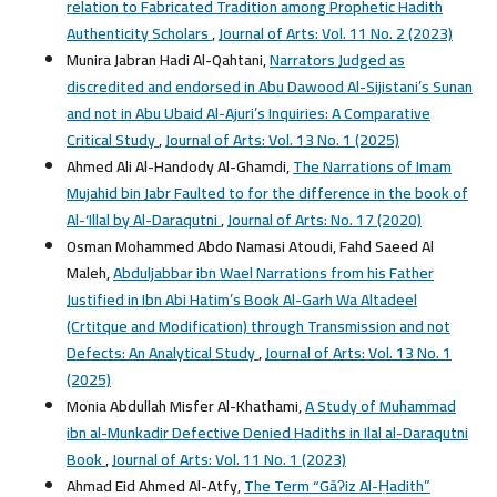
relation to Fabricated Tradition among Prophetic Hadith
Authenticity Scholars
,
Journal of Arts: Vol. 11 No. 2 (2023)
Munira Jabran Hadi Al-Qahtani,
Narrators Judged as
discredited and endorsed in Abu Dawood Al-Sijistani’s Sunan
and not in Abu Ubaid Al-Ajuri’s Inquiries: A Comparative
Critical Study
,
Journal of Arts: Vol. 13 No. 1 (2025)
Ahmed Ali Al-Handody Al-Ghamdi,
The Narrations of Imam
Mujahid bin Jabr Faulted to for the difference in the book of
Al-‘Illal by Al-Daraqutni
,
Journal of Arts: No. 17 (2020)
Osman Mohammed Abdo Namasi Atoudi, Fahd Saeed Al
Maleh,
Abduljabbar ibn Wael Narrations from his Father
Justified in Ibn Abi Hatim’s Book Al-Garh Wa Altadeel
(Crtitque and Modification) through Transmission and not
Defects: An Analytical Study
,
Journal of Arts: Vol. 13 No. 1
(2025)
Monia Abdullah Misfer Al-Khathami,
A Study of Muhammad
ibn al-Munkadir Defective Denied Hadiths in Ilal al-Daraqutni
Book
,
Journal of Arts: Vol. 11 No. 1 (2023)
Ahmad Eid Ahmed Al-Atfy,
The Term “Gāʔiz Al-Ḥadith”