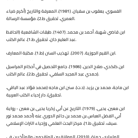
الفسوي، يعقوب بن سفيان. (1981)، المعرفة والتاريخ (أكرم ضياء
العمري، تحقيق ط.2)، مؤسسة الرسالة.
ابن قاضي شهبة، أحمد بن محمد. (1407). طبقات الشافعية (الحافظ
عبد العليم خان، تحقيق ط.1)، عالم الكتب.
ابن القيم الجوزية. (2007). تهذيب السنن (ط.1). مكتبة المعارف.
ابن كلكدي، صلاح الدين. (1986). جامع التحصيل في أحكام المراسيل
(حمدي عبد المجيد السلفي، تحقيق ط.2)، عالم الكتب.
ابن ماجة، محمد بن يزيد. (د.ت). سنن ابن ماجه (محمد فؤاد عبد الباقي،
تحقيق)، دار إحياء الكتب العربية.
ابن معين، يحيى. (1979). التاريخ عن أبي زكريا يحيى بن معين - رواية
أبي الفضل العباس بن محمد بن حاتم الدوري عنه (أحمد محمد نور
سيف، تحقيق ط.1)، مركز البحث العلمي وإحياء التراث الإسلامي.
المليباري، حمزة. (2010). الموازنة بين المتقدمين والمتأخرين في