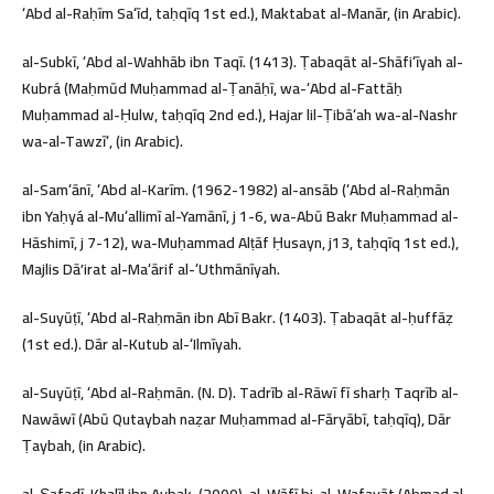
ʻAbd al-Raḥīm Saʻīd, taḥqīq 1st ed.), Maktabat al-Manār, (in Arabic).
al-Subkī, ʻAbd al-Wahhāb ibn Taqī. (1413). Ṭabaqāt al-Shāfiʻīyah al-
Kubrá (Maḥmūd Muḥammad al-Ṭanāḥī, wa-ʻAbd al-Fattāḥ
Muḥammad al-Ḥulw, taḥqīq 2nd ed.), Hajar lil-Ṭibāʻah wa-al-Nashr
wa-al-Tawzīʻ, (in Arabic).
al-Samʻānī, ʻAbd al-Karīm. (1962-1982) al-ansāb (ʻAbd al-Raḥmān
ibn Yaḥyá al-Muʻallimī al-Yamānī, j 1-6, wa-Abū Bakr Muḥammad al-
Hāshimī, j 7-12), wa-Muḥammad Alṭāf Ḥusayn, j13, taḥqīq 1st ed.),
Majlis Dāʼirat al-Maʻārif al-ʻUthmānīyah.
al-Suyūṭī, ʻAbd al-Raḥmān ibn Abī Bakr. (1403). Ṭabaqāt al-ḥuffāẓ
(1st ed.). Dār al-Kutub al-ʻIlmīyah.
al-Suyūṭī, ʻAbd al-Raḥmān. (N. D). Tadrīb al-Rāwī fī sharḥ Taqrīb al-
Nawāwī (Abū Qutaybah naẓar Muḥammad al-Fāryābī, taḥqīq), Dār
Ṭaybah, (in Arabic).