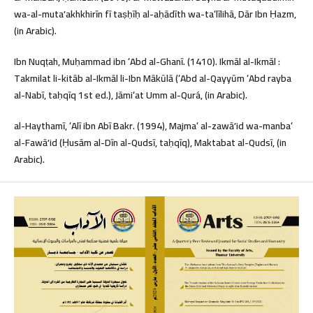
wa-al-mutaʼakhkhirīn fī taṣḥīḥ al-aḥādīth wa-taʻlīlihā, Dār Ibn Ḥazm,
(in Arabic).
Ibn Nuqṭah, Muḥammad ibn ʻAbd al-Ghanī. (1410). Ikmāl al-Ikmāl :
Takmilat li-kitāb al-Ikmāl li-Ibn Mākūlā (ʻAbd al-Qayyūm ʻAbd rayba
al-Nabī, taḥqīq 1st ed.), Jāmiʻat Umm al-Qurá, (in Arabic).
al-Haythamī, ʻAlī ibn Abī Bakr. (1994), Majmaʻ al-zawāʼid wa-manbaʻ
al-Fawāʼid (Ḥusām al-Dīn al-Qudsī, taḥqīq), Maktabat al-Qudsī, (in
Arabic).