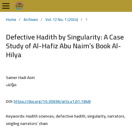
Home
/
Archives
/
Vol. 12 No. 1 (2024)
/
1
Defective Hadith by Singularity: A Case
Study of Al-Hafiz Abu Naim’s Book Al-
Hilya
Samer Hadi Asiri
مؤلف
DOI:
https://doi.org/10.35696/arts.v12i1.1848
Keywords:
Hadith sciences, defective hadith, singularity, narrators,
singling narrators’ chain