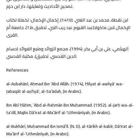
تصحيح الأحاديث وتعليلها، دار ابن حزم.
ابن نقطة، محمد بن عبد الغني. (1410). إكمال الإكمال: تكملة لكتاب
الإكمال لابن ماكولا(عبد القيوم عبد ريب النبي، تحقيق ط.1)، جامعة أم
القرى.
الهيثمي، علي بن أبي بكر. (1994)، مجمع الزوائد ومنبع الفوائد (حسام
الدين القدسي، تحقيق)، مكتبة القدسي.
References
al-Aṣbahānī, Aḥmad ibn ʻAbd Allāh. (1974), Ḥilyat al-awliyāʼ wa-
ṭabaqāt al-aṣfiyāʼ, al-Saʻādah, (in Arabic).
Ibn Abī Ḥātim, ʻAbd al-Raḥmān ibn Muḥammad. (1952). al-jarḥ wa-al-
taʻdīl, Majlis Dāʼirat al-Maʻārif al-ʻUthmānīyah, (in Arabic).
al-Bukhārī, Muḥammad ibn Ismāʻīl. (N. D). al-tārīkh al-kabīr, Dāʼirat al-
Maʻārif al-ʻUthmānīyah, (in Arabic).