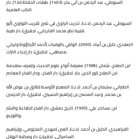
السيوطي، عبد الرحمن بن أبي بكر. (1403). طبقات الحفاظ (ط.1). دار
الكتب العلمية.
السيوطي، عبد الرحمن. (د.ت). تدريب الراوي في شرح تقريب النواوي (أبو
قتيبة نظر محمد الفاريابي، تحقيق)، دار طيبة.
الصفدي، خليل بن أيبك. (2000). الوافي بالوفيات (أحمد الأرناؤوط وتركي
مصطفى، تحقيق)، دار إحياء التراث.
ابن الصلاح، عثمان. (1986). معرفة أنواع علوم الحديث، ويُعرف بمقدمة
ابن الصلاح (نور الدين عتر، تحقيق)، دار الفكر ، ودار الفكر المعاصر.
الطبراني، سليمان بن أحمد. (د.ت). المعجم الأوسط (طارق بن عوض الله
بن محمد, وعبد المحسن بن إبراهيم الحسيني، تحقيق)، دار الحرمين.
ابن عساكر، علي. (1995). تاريخ دمشق، دار الفكر للطباعة والنشر
والتوزيع.
الفراهيدي، الخليل بن أحمد. (د.ت). العين (مهدي المخزومي، وإبراهيم
السامرائي، تحقيق)، دار ومكتبة الهلال.