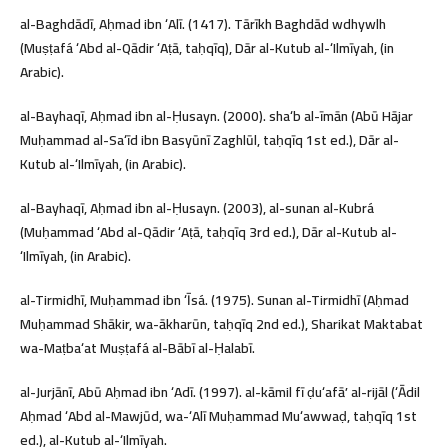
al-Baghdādī, Aḥmad ibn ʻAlī. (1417). Tārīkh Baghdād wdhywlh
(Muṣṭafá ʻAbd al-Qādir ʻAṭā, taḥqīq), Dār al-Kutub al-ʻIlmīyah, (in
Arabic).
al-Bayhaqī, Aḥmad ibn al-Ḥusayn. (2000). shaʻb al-īmān (Abū Hājar
Muḥammad al-Saʻīd ibn Basyūnī Zaghlūl, taḥqīq 1st ed.), Dār al-
Kutub al-ʻIlmīyah, (in Arabic).
al-Bayhaqī, Aḥmad ibn al-Ḥusayn. (2003), al-sunan al-Kubrá
(Muḥammad ʻAbd al-Qādir ʻAṭā, taḥqīq 3rd ed.), Dār al-Kutub al-
ʻIlmīyah, (in Arabic).
al-Tirmidhī, Muḥammad ibn ʻĪsá. (1975). Sunan al-Tirmidhī (Aḥmad
Muḥammad Shākir, wa-ākharūn, taḥqīq 2nd ed.), Sharikat Maktabat
wa-Maṭbaʻat Muṣṭafá al-Bābī al-Ḥalabī.
al-Jurjānī, Abū Aḥmad ibn ʻAdī. (1997). al-kāmil fī ḍuʻafāʼ al-rijāl (ʻĀdil
Aḥmad ʻAbd al-Mawjūd, wa-ʻAlī Muḥammad Muʻawwaḍ, taḥqīq 1st
ed.), al-Kutub al-ʻIlmīyah.