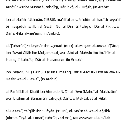
al-Ṣafadī, Khalīl ibn Aybak. (2000). al-Wāfī bi-al-Wafayāt (Aḥmad al-
Arnāʼūṭ wtrky Muṣṭafá, taḥqīq), Dār Iḥyāʼ al-Turāth, (in Arabic).
Ibn al-Ṣalāḥ, ʻUthmān. (1986). maʻrifat anwāʻ ʻulūm al-ḥadīth, wyuʻrf
bi-muqaddimah Ibn al-Ṣalāḥ (Nūr al-Dīn ʻItr, taḥqīq), Dār al-Fikr, wa-
Dār al-Fikr al-muʻāṣir, (in Arabic).
al-Ṭabarānī, Sulaymān ibn Aḥmad. (N. D). al-Muʻjam al-Awsaṭ (Ṭāriq
ibn ʻAwaḍ Allāh ibn Muḥammad, wa-ʻAbd al-Muḥsin ibn Ibrāhīm al-
Ḥusaynī, taḥqīq), Dār al-Ḥaramayn, (in Arabic).
Ibn ʻAsākir, ʻAlī. (1995). Tārīkh Dimashq, Dār al-Fikr lil-Ṭibāʻah wa-al-
Nashr wa-al-Tawzīʻ, (in Arabic).
al-Farāhīdī, al-Khalīl ibn Aḥmad. (N. D). al-ʻAyn (Mahdī al-Makhzūmī,
wa-Ibrāhīm al-Sāmarrāʼī, taḥqīq), Dār wa-Maktabat al-Hilāl.
al-Fasawī, Yaʻqūb ibn Sufyān. (1981), al-Maʻrifah wa-al-tārīkh
(Akram Ḍiyāʼ al-ʻUmarī, taḥqīq 2nd ed.), Muʼassasat al-Risālah.