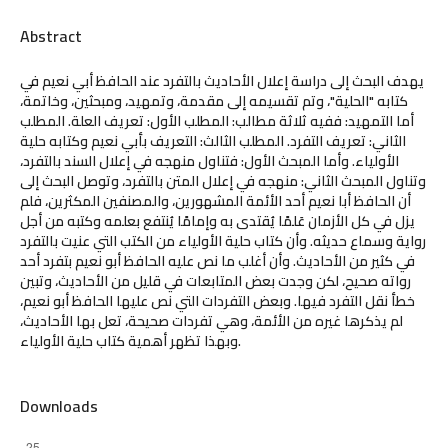
Abstract
يهدف البحث إلى دراسة إعلال الأحاديث بالتفرد عند الحافظ أبي نعيم في
كتابه "الحلية"، وتم تقسيمه إلى مقدمة، وتمهيد، ومبحثين، وخاتمة،
أما التمهيد: ففيه ثلاثة مطالب: المطلب الأول: تعريف العلة. المطلب
الثاني: تعريف التفرد. المطلب الثالث: التعريف بأبي نعيم وكتابه حلية
الأولياء. وأما المبحث الأول: فتناول منهجه في إعلال السند بالتفرد،
وتناول المبحث الثاني: منهجه في إعلال المتن بالتفرد، وتوصل البحث إلى
أن الحافظ أبا نعيم أحد الأئمة المشهورين، والمصنفين المكثرين، فلم
يزل في كل الأزمان عَلمًا يُقتدى به وإمامًا يُنتفع بعلمه وكتبه من أجل
رواية وسماع حديثه. وأن كتاب حلية الأولياء من الكتب التي عنيت بالتفرد
في كثير من الأحاديث. وأن أغلب ما نص عليه الحافظ أبو نعيم بتفرد أحد
رواته صحيح، لكن وجدت بعض المتابعات في قليل من الأحاديث، وتبين
خطأ نقل التفرد فيها. وبعض التفردات التي نص عليها الحافظ أبو نعيم،
لم يذكرها غيره من الأئمة، وهي تفردات صحيحة، تعل بها الأحاديث،
وبهذا تظهر أهمية كتاب حلية الأولياء.
Downloads