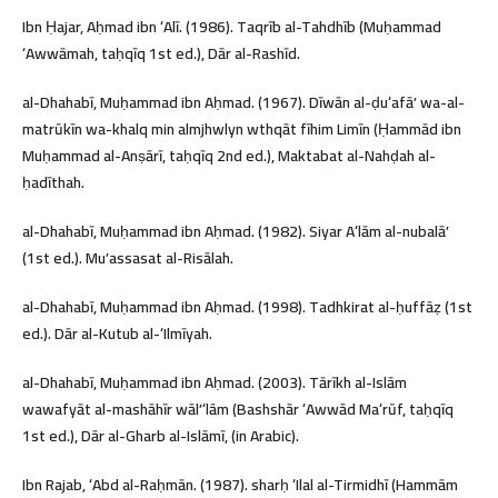
Ibn Ḥajar, Aḥmad ibn ʻAlī. (1986). Taqrīb al-Tahdhīb (Muḥammad
ʻAwwāmah, taḥqīq 1st ed.), Dār al-Rashīd.
al-Dhahabī, Muḥammad ibn Aḥmad. (1967). Dīwān al-ḍuʻafāʼ wa-al-
matrūkīn wa-khalq min almjhwlyn wthqāt fīhim Limīn (Ḥammād ibn
Muḥammad al-Anṣārī, taḥqīq 2nd ed.), Maktabat al-Nahḍah al-
ḥadīthah.
al-Dhahabī, Muḥammad ibn Aḥmad. (1982). Siyar Aʻlām al-nubalāʼ
(1st ed.). Muʼassasat al-Risālah.
al-Dhahabī, Muḥammad ibn Aḥmad. (1998). Tadhkirat al-ḥuffāẓ (1st
ed.). Dār al-Kutub al-ʻIlmīyah.
al-Dhahabī, Muḥammad ibn Aḥmad. (2003). Tārīkh al-Islām
wawafyāt al-mashāhīr wālʼʻlām (Bashshār ʻAwwād Maʻrūf, taḥqīq
1st ed.), Dār al-Gharb al-Islāmī, (in Arabic).
Ibn Rajab, ʻAbd al-Raḥmān. (1987). sharḥ ʻIlal al-Tirmidhī (Hammām