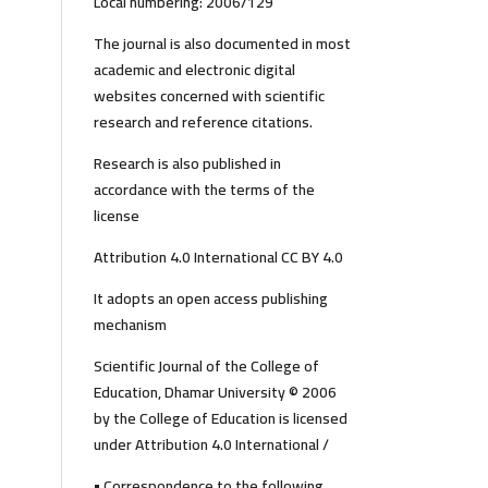
Local numbering: 2006/129
The journal is also documented in most
academic and electronic digital
websites concerned with scientific
research and reference citations.
Research is also published in
accordance with the terms of the
license
Attribution 4.0 International CC BY 4.0
It adopts an open access publishing
mechanism
Scientific Journal of the College of
Education, Dhamar University © 2006
by the College of Education is licensed
under Attribution 4.0 International /
• Correspondence to the following