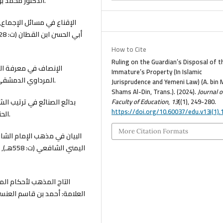
الدكتور محمَّد بوينوكالن, دار ابن حزم، بيروت – لبنان, ط1، 1433هـ - 2012م.
How to Cite
Ruling on the Guardian’s Disposal of t
Immature’s Property (In Islamic
المرداوي الدمشقي الصالحي الحنبلي (ت: 885هـ), دار إحياء التراث العربي, ط2.
Jurisprudence and Yemeni Law) (A. bin M
Shams Al-Din, Trans.). (2024).
Journal o
Faculty of Education
,
13
((1), 249-280.
https://doi.org/10.60037/edu.v13i(1).
الحنفي (ت: 587هـ), دار الكتب العلمية, ط2, 1406هـ - 1986م.
More Citation Formats
العلامة: أحمد بن قاسم العنسي 