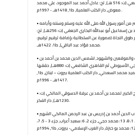
محمد بن الفراء البغوي الشافعي (ت: 516 هـ), تح: عادل أحمد عبد الموجود، علي محمد
معوض, دار الكتب العلمية, ط1, 1418هـ - 1997م .
• الجامع المسند الصحيح المختصر من أمور رسول الله صلى الله عليه وسلم وسننه وأيامه
= صحيح البخاريالمؤلف: محمد بن إسماعيل أبو عبدالله البخاري الجعفي (ت: 256هـ), تح:
ار طوق النجاة (مصورة عن السلطانية بإضافة ترقيم ترقيم:
محمد فؤاد عبد الباقي), ط1، 1422هـ.
• جواهر العقود ومعين القضاة والموقعين والشهود, لشمس الدين محمد بن أحمد بن
علي بن عبد الخالق، المنهاجي الأسيوطي ثم القاهري الشافعي (ت: 880هـ), حققها
وخرج أحاديثها: مسعد عبد الحميد محمد السعدني, دار الكتب العلمية بيروت – لبنان, ط1,
1417هـ - 1996م.
• حاشية الدسوقي على الشرح الكبير, لمحمد بن أحمد بن عرفة الدسوقي المالكي (ت:
1230هـ), دار الفكر.
• الذخيرة, لأبي العباس شهاب الدين أحمد بن إدريس بن عبد الرحمن المالكي الشهير
بالقرافي (ت: 684هـ), تح: جزء 1، 8، 13: محمد حجي, جزء 2، 6: سعيد أعراب, جزء 3 - 5، 7،