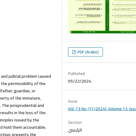
PDF (Arabic)
Published
l and judicial problem caused
05/22/2024
the permissibility of the
father, guardian, or
perty of the immature,
Issue
e. The jurisprudential and
Vol. 13 No. (1) (2024): Volume 13, Iss
esults in the loss of the
inciples issued by the
Section
nd hold them accountable.
الرئيسي
ection: presents the