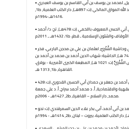
• التاج والإكليل لمختصر خليل, لمحمد بن يوسف بن أبي القاسم بن يوسف العبدري
الغرناطي، أبي عبد الله المواق المالكي (ت: 897هـ), دار الكتب العلمية, ط1,
1416هـ-1994م.
• التبصرة، لعلي بن محمد الربعي أبي الحسن المعروف باللخمي (ت: 478هـ), تح: د/ أحمد
• تبيين الحقائق شرح كنز الدقائق وحاشية الشِّلْبِيِّ, لعثمان بن علي بن محجن البارعي، فخر
الدين الزيلعي الحنفي (ت: 743 هـ), الحاشية: شهاب الدين أحمد بن محمد بن أحمد بن
يونس بن إسماعيل بن يونس الشِّلْبِيُّ (ت: 1021 هـ), المطبعة الكبرى الأميرية - بولاق،
القاهرة, ط1, 1313 هـ.
• التجريد, لأحمد بن محمد بن أحمد بن جعفر بن حمدان أبي الحسين القدوري (ت: 428
لفقهية والاقتصادية, أ. د محمد أحمد سراج, أ. د علي جمعة
محمد, دار السلام – القاهرة, ط2, 1427هـ - 2006م.
• تحفة الفقهاء, لمحمد بن أحمد بن أبي أحمد، أبي بكر علاء الدين السمرقندي (ت: نحو
• تحفة المحتاج بشرح المنهاج, لأحمد بن محمد بن علي بن حجر الهيتمي السعدي