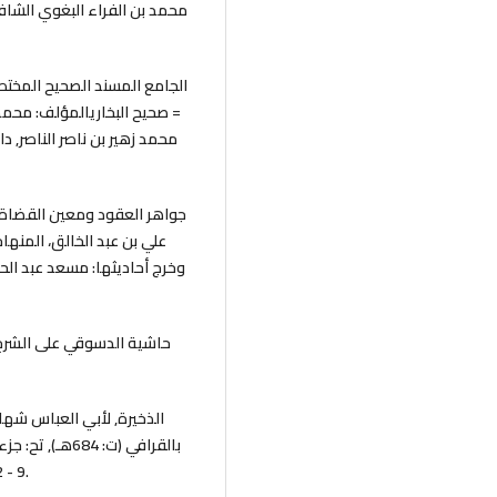
محمد زهير بن ناصر الناصر, د
9 - 12: محمد بو خبزة, دار الغرب الإسلامي- بيروت, ط1, 1994م.