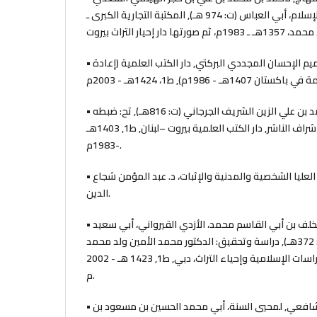
الأنصاري، شهاب الدين شيخ الإسلام، أبي العباس (ت: 974 هـ), المكتبة التجارية الكبرى ـ
• التعريفات الفقهية، لمحمد عميم الإحسان المجددي البركتي, دار الكتب العلمية (إعادة
• التعريفات, لعلي بن محمد بن علي الزين الشريف الجرجاني (ت: 816هـ), تح: ضبطه
وصححه جماعة من العلماء بإشراف الناشر, دار الكتب العلمية بيروت –لبنان, ط1, 1403هـ
-1983م.
• التعليق على أحكام المحكمة العليا الشخصية والمدنية والإثبات، د. عبد المؤمن شجاع
الدين.
• التهذيب في اختصار المدونة, لخلف بن أبي القاسم محمد، الأزدي القيرواني، أبي سعيد
ابن البراذعي المالكي (ت: 372هـ), دراسة وتحقيق: الدكتور محمد الأمين ولد محمد
سالم بن الشيخ, دار البحوث للدراسات الإسلامية وإحياء التراث، دبي, ط1, 1423 هـ - 2002
م.
• التهذيب في فقه الإمام الشافعي, لمحيي السنة، أبي محمد الحسين بن مسعود بن