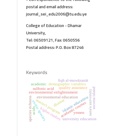
postal and email address:
journal_sei_edu2006@tu.edu.ye
College of Education - Dhamar
University,
Tel: 06509121, Fax: 0650556
Postal address: P.O. Box 87246
Keywords
fiqh al-muwāzanāt
academic
demographic variables
quality assurance
socotra island
sulfonic acid
sana'a university
environmental enlightenment
islamic education
environmental education
species richness
dhamar
master's program
exotic species
academic courses
higher studies
acids
yemen
university education