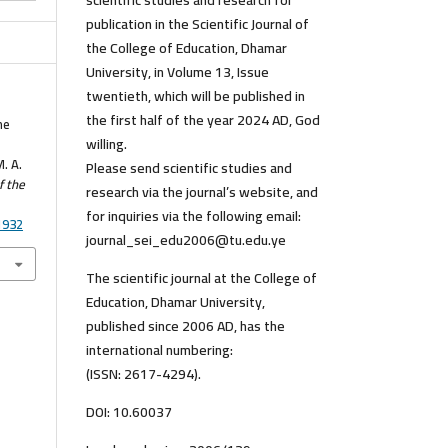
scientific studies and research for
publication in the Scientific Journal of
the College of Education, Dhamar
University, in Volume 13, Issue
twentieth, which will be published in
the first half of the year 2024 AD, God
he
willing.
. A.
Please send scientific studies and
f the
research via the journal’s website, and
for inquiries via the following email:
1932
journal_sei_edu2006@tu.edu.ye
The scientific journal at the College of
Education, Dhamar University,
published since 2006 AD, has the
international numbering:
(ISSN: 2617-4294).
DOI: 10.60037