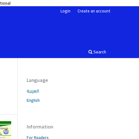
urnals/index.php/edu
Login
Create an account
Search
Language
العربية
English
Information
For Readers