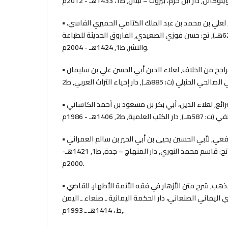
• الإقناع في مسائل الإجماع, لعلي بن محمد بن عبد الملك الكتامي الحميري الفاسي،
أبي الحسن ابن القطان (ت: 628هـ), تح: حسن فوزي الصعيدي, الفاروق الحديثة للطباعة
والنشر, ط1, 1424هـ - 2004م.
• الإنصاف في معرفة الراجح من الخلاف, لعلاء الدين أبي الحسن علي بن سليمان
• بدائع الصنائع في ترتيب الشرائع, لعلاء الدين، أبي بكر بن مسعود بن أحمد الكاساني
• البيان في مذهب الإمام الشافعي, لأبي الحسين يحيى بن أبي الخير بن سالم العمراني
اليمني الشافعي (ت: 558هـ), تح: قاسم محمد النوري, دار المنهاج – جدة, ط1, 1421هـ-
2000م.
• التاج المذهب لأحكام المذهب, شرح متن الأزهار في فقه الأئمة الأطهار، للقاضي
اليماني الصنعاني، دار الحكمة اليمانية ـ صنعاء ـ اليمن
,ط ، 1414هـ ـ 1993م.