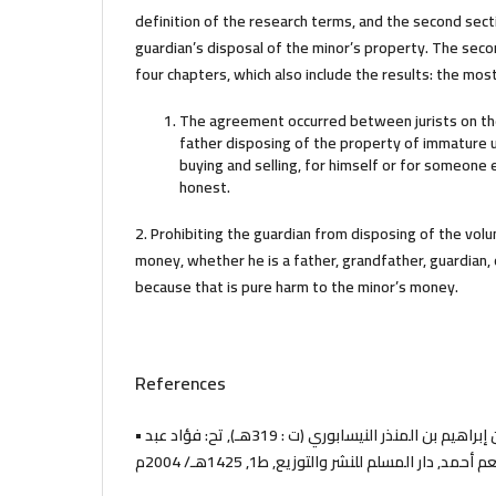
definition of the research terms, and the second secti
guardian’s disposal of the minor’s property. The secon
four chapters, which also include the results: the mos
The agreement occurred between jurists on the
father disposing of the property of immature u
buying and selling, for himself or for someone e
honest.
2. Prohibiting the guardian from disposing of the vol
money, whether he is a father, grandfather, guardian, 
because that is pure harm to the minor’s money.
References
• الإجماع, لأبي بكر محمد بن إبراهيم بن المنذر النيسابوري (ت : 319هـ), تح: فؤاد عبد