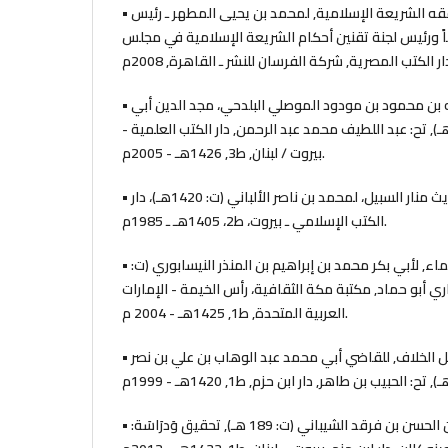
• أحكام الأحول الشخصية من فقه الشريعة الإسلامية, لمحمد بن يحيى المطهر ـ رئيس
ً ورئيس لجنة تقنين أحكام الشريعة الإسلامية في مجلس
• الاختيار لتعليل المختار, لعبد الله بن محمود بن مودود الموصلي البلدحي، مجد الدين أبي
فضل الحنفي (ت: 683 هـ), تح: عبد اللطيف محمد عبد الرحمن, دار الكتب العلمية -
بيروت / لبنان, ط3, 1426هـ - 2005م.
• إرواء الغليل في تخريج أحاديث منار السبيل، لمحمد بن ناصر الألباني (ت: 1420هـ)، دار
الكتب الإسلامي ـ بيروت، ط2، 1405هـ ـ 1985م.
• الإشراف على مذاهب العلماء, لأبي بكر محمد بن إبراهيم بن المنذر النيسابوري (ت:
نصاري أبو حماد, مكتبة مكة الثقافية، رأس الخيمة - الإمارات
العربية المتحدة, ط1, 1425هـ - 2004 م.
• الإشراف على نكت مسائل الخلاف, للقاضي أبي محمد عبد الوهاب بن علي بن نصر
• الأَصْلُ, لأبي عبد الله محمد بن الحسن بن فرقد الشيباني (ت: 189 هـ), تحقيق وَدرَاسَة: