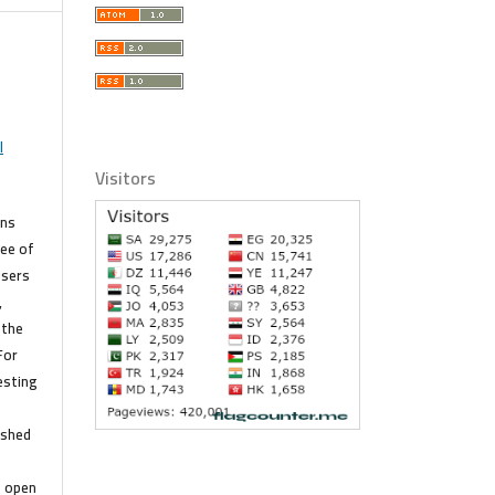
l
Visitors
ans
ree of
Users
,
 the
For
esting
r
ished
f open