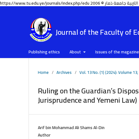
Journal of the Faculty of 
Publishing ethics
About
Issues of the magazin
Home
/
Archives
/
Vol. 13 No. (1) (2024): Volume 13,
Ruling on the Guardian’s Dispos
Jurisprudence and Yemeni Law)
Arif bin Mohammad Ali Shams Al-Din
Author