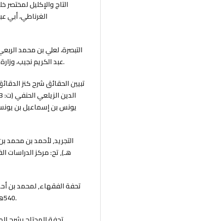
عبد الكريم نجيب، وزارة الأوقاف والشئون الإسلامية ـ قطر، ط1، 1432هـ ـ 2011م.
هـ), تح: مركز الدراسات ا
540هـ), دار الكتب العلمية، بيروت – لبنان, ط2, 1414هـ - 1994م.