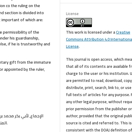
on co the ruling on the
d section is divided into
License
t important of which are:
 permissibility of the
This work is licensed under a
Creative
nder his guardianship,
Commons Attribution 4.0 Internationa
lse, if he is trustworthy and
License
.
This journal is open access, which me
untary gift from the immature
that all of its contents are available f
or appointed by the ruler,
charge to the user or his institution. 
are permitted to read, download, copy
distribute, print, search, link to, or use
full texts of articles for any purpose. 
any other legal purpose, without requ
prior permission from the publisher o
author, provided that the original publ
المنعم أحمد, دار المسلم للنشر والتوزيع, ط1, 1425هـ/ 2004م.
source is cited and referred to. This is
consistent with the DOAJ definition o