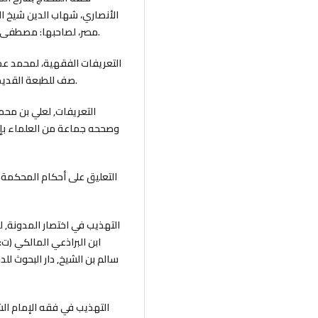
مصر، لصاحبها: مصطفى محمد، 1357هـ ـ 1983م، ثم صورتها دار إحيار التراث بيروت.
صف للطبعة القديمة في باكستان 1407هـ - 1986م), ط1، 1424هـ - 2003م.