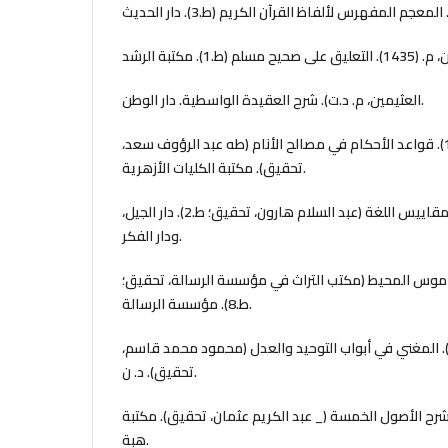
العثيمين، م. د.ت). شرح العقيدة الواسطية. دار الوطن.
العز بن عبد السلام، ع. (1994). قواعد الأحكام في مصالح الأنام (طه عبد الرؤوف سعد،
تحقيق). مكتبة الكليات الأزهرية.
ابن فارس، أ. (1972). معجم مقاييس اللغة (عبد السلام هارون، تحقيق؛ ط.2). دار الجيل،
ودار الفكر.
آبادي، م. (2005). القاموس المحيط (مكتب التراث في مؤسسة الرسالة، تحقيق؛
ط.8). مؤسسة الرسالة.
القاضي عبد الجبار، ع. (1958). المغني في أبواب التوحيد والعدل (محمود محمد قاسم
تحقيق). د. ن.
. شرح الأصول الخمسة (_ عبد الكريم عثمان، تحقيق). مكتبة
هبة.