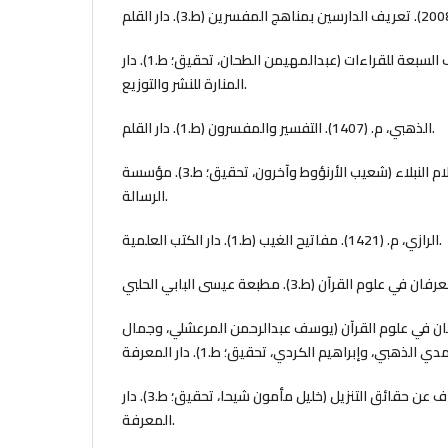
الداني، ع. (1418). الأحرف السبعة للقراءات (عبدالمهيمن الطحان، تحقيق؛ ط.1). دار
المنارة للنشر والتوزيع.
الذهبي، م. (1407). التفسير والمفسرون (ط.1). دار القلم.
الذهبي، م. (1985). سير أعلام النبلاء (شعيب الأرنؤوط وآخرون، تحقيق؛ ط.3). مؤسسة
الرسالة.
الرازي، م. (1421). مفاتيح الغيب (ط.1). دار الكتب العلمية.
 م. (1410). البرهان في علوم القرآن (يوسف عبدالرحمن المرعشلي، وجمال
الزمخشري، م. (2009). الكشاف عن حقائق التنزيل (خليل مأمون شيحا، تحقيق؛ ط.3). دار
المعرفة.