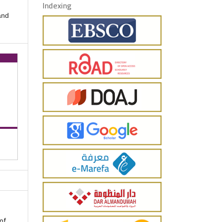
Indexing
and
 of