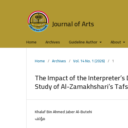
Journal of Arts
Home
Archives
Guideline Author
About
Home
/
Archives
/
Vol. 14 No. 1 (2026)
/
1
The Impact of the Interpreter’s 
Study of Al-Zamakhshari’s Tafs
Khalaf Bin Ahmed Jaber Al-Butehi
مؤلف