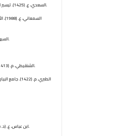
السعدي، ع. (1425). تيسير الكريم الرحمن في تفسير كلام المنان (ط.1). دار ابن الجوزي.
السيوطي، ع. (1414). الإتقان في علوم القرآن (ط.2). دار ابن كثير.
الشنقيطي، م. (1413). أضواء البيان في إيضاح القرآن بالقرآن. مكتبة ابن تيمية.
الطبري، م. (422
ابن عباس، ع. (د. ت). تنوير المقياس من تفسير ابن عباس. دار الكتب العلمية.