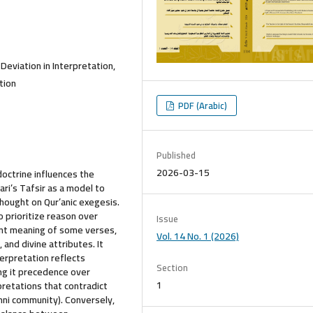
 Deviation in Interpretation,
tion
PDF (Arabic)
Published
2026-03-15
octrine influences the
ari’s Tafsir as a model to
hought on Qur’anic exegesis.
o prioritize reason over
Issue
ent meaning of some verses,
Vol. 14 No. 1 (2026)
 and divine attributes. It
erpretation reflects
Section
ing it precedence over
1
retations that contradict
nni community). Conversely,