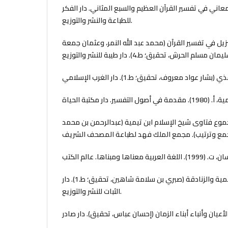
. (1408). روح المعاني في تفسير القرآن العظيم والسبع المثاني. دار الفكر
للطباعة والنشر والتوزيع.
19). معالم التنزيل في تفسير القرآن (محمد عبد الله النمر، وعثمان جمعة
مية، أ. (2004). مجموع فتاوى شيخ الإسلام ابن تيمية (عبدالرحمن بن محمد
ابن حنبل، أ. (د.ت). الرد على الجهمية والزنادقة (صبري بن سلامة شاهين، تحقيق؛ ط.1). دار
الثبات للنشر والتوزيع.