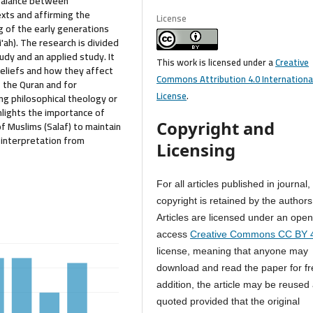
 balance between
xts and affirming the
License
g of the early generations
ri'ah). The research is divided
udy and an applied study. It
This work is licensed under a
Creative
eliefs and how they affect
Commons Attribution 4.0 Internationa
f the Quran and for
License
.
ng philosophical theology or
ghlights the importance of
Copyright and
f Muslims (Salaf) to maintain
 interpretation from
Licensing
For all articles published in journal,
copyright is retained by the authors
Articles are licensed under an ope
access
Creative Commons CC BY 
license, meaning that anyone may
download and read the paper for fr
addition, the article may be reused
quoted provided that the original