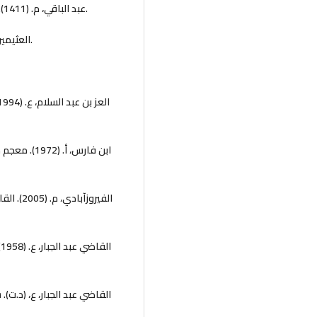
عبد الباقي، م. (1411). المعجم المفهرس لألفاظ القرآن الكريم (ط.3). دار الحديث.
العثيمين، م. (1435). التعليق على صحيح مسلم (ط.1). مكتبة الرشد.
الفيروز
،
القاضي عبد الجبار، ع، (د.ت)