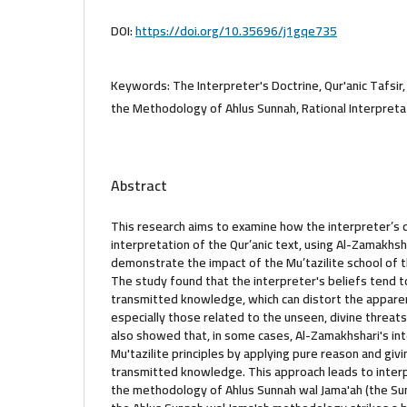
DOI:
https://doi.org/10.35696/j1gqe735
Keywords:
The Interpreter's Doctrine, Qur'anic Tafsir,
the Methodology of Ahlus Sunnah, Rational Interpreta
Abstract
This research aims to examine how the interpreter’s d
interpretation of the Qur’anic text, using Al-Zamakhsh
demonstrate the impact of the Mu’tazilite school of t
The study found that the interpreter's beliefs tend t
transmitted knowledge, which can distort the appar
especially those related to the unseen, divine threats,
also showed that, in some cases, Al-Zamakhshari's int
Mu'tazilite principles by applying pure reason and giv
transmitted knowledge. This approach leads to interp
the methodology of Ahlus Sunnah wal Jama'ah (the Su