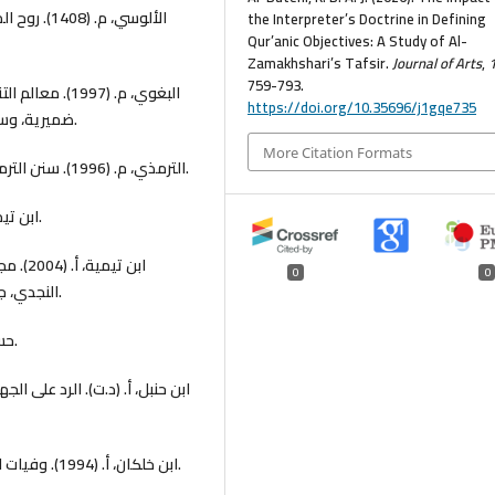
الألوسي، م
the Interpreter’s Doctrine in Defining
Qur’anic Objectives: A Study of Al-
Zamakhshari’s Tafsir.
Journal of Arts
,
759-793.
البغوي، م. (97
https://doi.org/10.35696/j1gqe735
ضميرية، وسليمان مسلم الحرش، تحقيق؛ ط.4). دار طيبة للنشر والتوزيع.
More Citation Formats
الترمذي، م. (1996). سنن الترمذي (بشار عواد معروف، تحقيق؛ ط.1). دار الغرب الإسلامي.
ابن تيمية، أ. (1980). مقدمة في أصول التفسير. دار مكتبة الحياة.
ابن تي
0
0
النجدي، جمع وترتيب). مجمع الملك فهد لطباعة المصحف الشريف.
حسان، ت. (1999). اللغة العربية معناها ومبناها. عالم الكتب.
ابن خلكان، أ. (1994). وفيات الأعيان وأنباء أبناء الزمان (إحسان عباس، تحقيق). دار صادر.