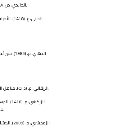
الخالدي، ص. (2008). تعريف الدارسين بمناهج المفسرين (ط.3). دار القلم.
الزرقاني، م. (د. ت). مناهل العرفان في علوم القرآن (ط.3). مطبعة عيسى البابي الحلبي.
الزركشي،
حمدي الذهبي، وإبراهيم الكردي، تحقيق؛ ط.1). دار المعرفة.