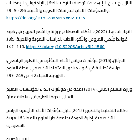
النازل، خ. ب. ع. ا. إ. (2024). توصيف التركيب للعقل الإلكتروني: الإمكانات
والمعوّقات. الآداب للدراسات اللغوية والأدبية، 6(2)، 9–29.
https://doi.org/10.53286/arts.v6i2.1935
النجار، ف. ع. ا. (2023). الذّكاء الاصطناعيّ وإنتاج الشِّعر العربيّ في ضَوء
ضوابط عِلْمَي العَروض والنَّحْو. الآداب للدراسات اللغوية والأدبية، 5(3)،
118–147.
https://doi.org/10.53286/arts.v5i3.1560
الورثان. (2015) مؤشرات قياس الأداء المؤثرة في التعليم الجامعي:
دراسة تحليلية في ضوء مبادئ الاعتماد الأكاديمي. مجلة العلوم
التربوية، المجلد62، ص 249-299 .
وزارة التعليم العالي (2014) لمحة عن مؤشرات الأداء بمؤسسات التعليم
العالي. ندوة التعليم في سلطنة عمان.
وكالة التخطيط والتطوير (2015) دليل مؤشرات الأداء الرئيسية للبرامج
الأكاديمية. إدارة الجودة بجامعة دار العلوم بالمملكة العربية
السعودية.
ثانيًا: الأجنبية