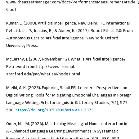
www.theassetmanager.com/docs/PerformanceMeasurementArticle_
6.pdf
Kumar, E. (2008). Artificial Intelligence. New Delhi: I. K. International
Pvt Ltd. Lin, P., Jenkins, R., & Abney, K. (2017). Robot Ethics 2.0: From
Autonomous Cars to Artificial Intelligence. New York: Oxford
University Press.
McCarthy, J. (2007, November 12). What is Artificial Intelligence?
Retrieved from http://www-formal.
stanford.edu/jmc/whatisai/node1.html
Mleiki, A. K. (2025). Exploring Saudi EFL Learners’ Perspectives on
Digital Writing Tools for Mitigating Emotional Challenges in Foreign
Language Writing. Arts for Linguistic & Literary Studies, 7(1), 577–
590.
https://doi.org/10.53286/arts.v7i1.2373
Omer, N. I. M. (2024). Maintaining Meaningful Human Interaction in
AI-Enhanced Language Learning Environments: A Systematic
Review. Arts for Linguistic & Literary Studies, 6(3), 533–552.