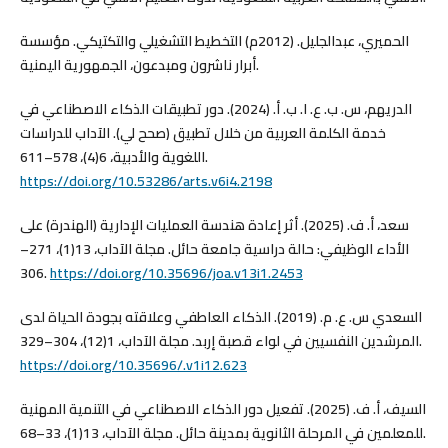
الحميري، عبدالجليل. (2012م) التخطيط التشغيلي والتكتيكي. مؤسسة
أبرار ناشرون ومبدعون، الجمهورية اليمنية.
الدريهم، س. ب. ع. ا. ب. أ. (2024). دور تطبيقات الذكاء الاصطناعي في
خدمة الكلمة العربية من خلال تطبيق (صحح لي). الآداب للدراسات
اللغوية والأدبية، 6(4)، 578–611.
https://doi.org/10.53286/arts.v6i4.2198
سعد، أ. ف. (2025). أثر إعادة هندسة العمليات الإدارية (الهندرة) على
الأداء الوظيفي: حالة دراسية جامعة حائل. مجلة الآداب، 13(1)، 271–
306.
https://doi.org/10.35696/joa.v13i1.2453
السعدي س. ع. م. (2019). الذكاء العاطفي وعلاقته بجودة الحياة لدى
المرشدين النفسيين في لواء قصبة إربد. مجلة الآداب، 1(12)، 304–329.
https://doi.org/10.35696/.v1i12.623
السيف، أ. ف. (2025). تفعيل دور الذكاء الاصطناعي في التنمية المهنية
للمعلمين في المرحلة الثانوية بمدينة حائل. مجلة الآداب، 13(1)، 33–68.