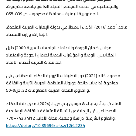
والاجتماعية في خدمة المجتمع، المجلد العاشر، جامعة حضرموت،
الجمهورية اليمنية –محافظة حضرموت، ص839-855.
ماجد، أحمد (2018) الذكاء الاصطناعي بدولة الإمارات العربية المتحدة،
الإمارات: وزارة الاقتصاد.
مجلس ضمان الجودة والاعتماد للجامعات العربية 2009) دليل
المقاييس النوعية والمؤشرات الكمية لضمان الجودة والاعتماد
للجامعات العربية أعضاء الاتحاد.
محمود، خالد (2021) دور التطبيقات التربوية للذكاء الاصطناعي في
مواجهة تداعيات جائحة كورونا، المنظمة العربية للتربية والثقافة
والعلوم: المجلة العربية للمعلومات 32، ص9-50.
الملا، خ. ب. أ. ب. ع. ا.، & موسى ر. م. ص. ا. (2024). مدى دقة الذكاء
الاصطناعي في الإجابة عن الأسئلة المتعلقة بالثقافة الإسلامية
والعلوم الشرعية: دراسة وصفية. مجلة الآداب، 12(4)، 743–770.
https://doi.org/10.35696/arts.v12i4.2234