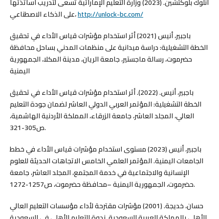
أنلوك بلوكتشين. (2023) وزارة التعليم الإماراتية تسعى لتدريب أساتذتها
على الذكاء الاصطناعي،
http://unlock-bc.com/
باجبير، أنيس (2021) أثر استخدام مؤشرات قياس الأداء في تحقيق
الخطة التشغيلية: دراسة ميدانية على منظمات المدني بساحل محافظة
حضرموت، رسالة ماجستير، جامعة الريان، مدينة المكلا، الجمهورية
اليمنية
باجبير، أنيس. (2022). أثر استخدام مؤشرات قياس الأداء في تحقيق
الخطة التشغيلية: المؤتمر العربي الدولي العاشر لضمان جودة التعليم
العالي، المجلد العاشر، جامعة الزرقاء، المملكة الأردنية الهاشمية،
ص305-321.
باجبير، أنيس (2023) مستوى استخدام مؤشرات قياس الأداء في خطط
الجامعات اليمنية. المؤتمر العلمي الخامس الاتجاهات الحديثة للعلوم
الإنسانية والاجتماعية في خدمة المجتمع، المجلد العاشر، جامعة
حضرموت، الجمهورية اليمنية –محافظة حضرموت، ص1257-1272.
حسان، خديجة. (2001) مؤشرات مقترحة لأداء مؤسسات التعليم العالي
الأهلي بالمملكة العربية السعودية. ندوة التعليم الأهلي في السعودية.