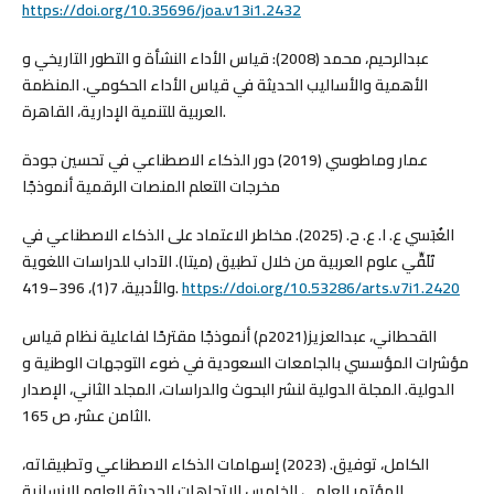
https://doi.org/10.35696/joa.v13i1.2432
عبدالرحيم، محمد (2008): قياس الأداء النشأة و التطور التاريخي و
الأهمية والأساليب الحديثة في قياس الأداء الحكومي. المنظمة
العربية للتنمية الإدارية، القاهرة.
عمار وماطوسي (2019) دور الذكاء الاصطناعي في تحسين جودة
مخرجات التعلم المنصات الرقمية أنموذجًا
الغُبَسي ع. ا. ع. ح. (2025). مخاطر الاعتماد على الذكاء الاصطناعي في
تَلَقِّي علوم العربية من خلال تطبيق (ميتا). الآداب للدراسات اللغوية
والأدبية، 7(1)، 396–419.
https://doi.org/10.53286/arts.v7i1.2420
القحطاني، عبدالعزيز(2021م) أنموذجًا مقترحًا لفاعلية نظام قياس
مؤشرات المؤسسي بالجامعات السعودية في ضوء التوجهات الوطنية و
الدولية. المجلة الدولية لنشر البحوث والدراسات، المجلد الثاني، الإصدار
الثامن عشر، ص 165.
الكامل، توفيق. (2023) إسهامات الذكاء الاصطناعي وتطبيقاته،
المؤتمر العلمي الخامس الاتجاهات الحديثة للعلوم الإنسانية