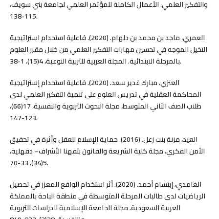
والتفكير العلمي. الأعمال الكاملة للمؤتمر العلمي لجامعة بني سويف،
115-138.
العمري، ماجد بن محمد بن دلهام. (2020). فاعلية استخدام استراتيجية
التخيل الموجه في تحسين مهارات التفكير العلمي من خلال مقرر العلوم
بالمرحلة الابتدائية. المجلة العربية للتربية النوعية، 4(15)، 1-38.
العنزي، مبارك غدير سعد. (2020). فاعلية استخدام إستراتيجية
المحاكمة العقلية في تدريس العلوم على تنمية التفكير العلمي لدى
طلاب الصف الثاني المتوسط، مجلة البحوث التربوية والنفسية، 17(66)،
123-147.
العيد، مزنة بنت زعل. (2016). حماية الإسلام للعقل وأثرة في تحقيق
الأمن الفكري، مجلة کلية الشريعة والقانون بتفهنا الأشراف– دقهلية،
5(34)، 33-70.
الغامدي، إبتسام أحمد. (2020). أثر استخدام الواقع المعزز في تحصيل
الرياضيات لدى طالبات المرحلة المتوسطة في منطقة الباحة بالمملكة
العربية السعودية. مجلة الجامعة الإسلامية للدراسات التربوية