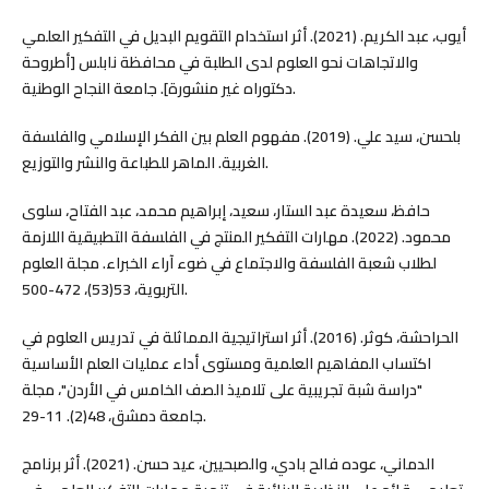
أيوب، عبد الكريم. (2021). أثر استخدام التقويم البديل في التفكير العلمي
والاتجاهات نحو العلوم لدى الطلبة في محافظة نابلس [أطروحة
دكتوراه غير منشورة]. جامعة النجاح الوطنية.
بلحسن، سيد علي. (2019). مفهوم العلم بين الفكر الإسلامي والفلسفة
الغربية. الماهر للطباعة والنشر والتوزيع.
حافظ، سعيدة عبد الستار، سعيد، إبراهيم محمد، عبد الفتاح، سلوى
محمود. (2022). مهارات التفكير المنتج في الفلسفة التطبيقية اللازمة
لطلاب شعبة الفلسفة والاجتماع في ضوء آراء الخبراء. مجلة العلوم
التربوية، 53(53)، 472-500.
الحراحشة، كوثر. (2016). أثر استراتيجية المماثلة في تدريس العلوم في
اكتساب المفاهيم العلمية ومستوى أداء عمليات العلم الأساسية
"دراسة شبة تجريبية على تلاميذ الصف الخامس في الأردن"، مجلة
جامعة دمشق، 48(2). 11-29.
الدماني، عوده فالح بادي، والصبحيين، عيد حسن. (2021). أثر برنامج