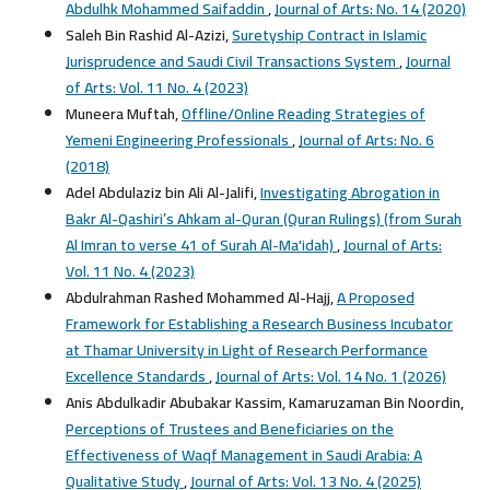
Abdulhk Mohammed Saifaddin
,
Journal of Arts: No. 14 (2020)
Saleh Bin Rashid Al-Azizi,
Suretyship Contract in Islamic
Jurisprudence and Saudi Civil Transactions System
,
Journal
of Arts: Vol. 11 No. 4 (2023)
Muneera Muftah,
Offline/Online Reading Strategies of
Yemeni Engineering Professionals
,
Journal of Arts: No. 6
(2018)
Adel Abdulaziz bin Ali Al-Jalifi,
Investigating Abrogation in
Bakr Al-Qashiri’s Ahkam al-Quran (Quran Rulings) (from Surah
Al Imran to verse 41 of Surah Al-Ma'idah)
,
Journal of Arts:
Vol. 11 No. 4 (2023)
Abdulrahman Rashed Mohammed Al-Hajj,
A Proposed
Framework for Establishing a Research Business Incubator
at Thamar University in Light of Research Performance
Excellence Standards
,
Journal of Arts: Vol. 14 No. 1 (2026)
Anis Abdulkadir Abubakar Kassim, Kamaruzaman Bin Noordin,
Perceptions of Trustees and Beneficiaries on the
Effectiveness of Waqf Management in Saudi Arabia: A
Qualitative Study
,
Journal of Arts: Vol. 13 No. 4 (2025)