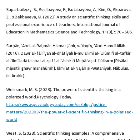
Saparbaikyzy, S., Assilbayeva, F., Botabayeva, A., Kim, O., Akparova,
Z., &Bekbayeva, M. (2023).A study on scientific thinking skills and
professional experience of teachers. International Journal of
Education in Mathematics Science and Technology, 11(3), 570–585.
Sarḥān, ʻAbd-al-Raḥmān Ḥikmat Jābir, wālṣyfy, ʻAbd Ḥamdī Allāh.
(2016). Dawr al-fāʻilīyah al-dhātīyah li-muʻallimī al-ʻUlūm fī al-tafkīr
al-ʻIlmī ladá ṭalabat al-ṣaff al-ʻāshir fī Muḥāfaẓat Ṭūlkarm [Risālat
mājistīr ghayr manshūrah]. Jāmiʻat al-Najāḥ al-Waṭanīyah, Nābulus,
(in Arabic).
Weissmark, M. S. (2023). The power of scientific thinking in a
polarized world.Psychology Today.
https://www.psychologytoday.com/us/blog/justice-
matters/202303/the-power-of-scientific-thinking-in-a-polarized-
world
West, S. (2023). Scientific thinking examples: A comprehensive