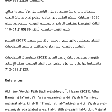
والنفسية، 28(2)، 823-849.
القحطاني، نورة بنت سعيد بن علي، الراشد، علي بن أحمد بن صالح.
(2020). مهارات التفكير العلمي في مادة العلوم لدى طالبات الصف
الثالث المتوسط بمنطقة الرياض بالمملكة العربية السعودية، مجلة
كلية التربية -جامعة الأزهر، 39 (185)، 61-110.
النشار، مصطفى والهاشمي، وحسني هاشم محمد. (2017). التفكير
العلمي وتنمية البشر، دار روابط للنشر وتقنية المعلومات.
هنوس، مهدية، وقاضي، عبد القادر. (2023). ممارسات المعلومات
وانعكاساتها على التواصل العلمي في البيئة الرقمية. مجلة الإحياء،
23(1)، 693-712.
References
Aldmāny, ʻAwdah Fāliḥ Bādī, wālṣbḥyyn, ʻĪd Ḥasan. (2021). Athar
Barnāmaj taʻlīmī qāʼim ʻalá al-naẓarīyah al-bināʼīyah fī Tanmiyat
mahārāt al-tafkīr al-ʻIlmī fī mabḥath al-Tarbiyah al-ijtimāʻīyah wa-al-
waṭanīyah ladá ṭalabat al-ṣaff al-thālith al-asāsī fī al-Urdun. Majallat