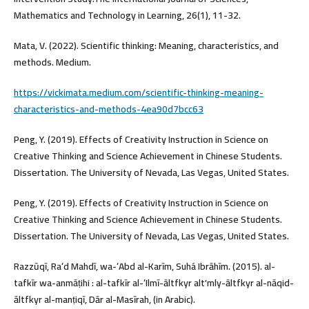
Mathematics and Technology in Learning, 26(1), 11-32.
Mata, V. (2022). Scientific thinking: Meaning, characteristics, and
methods. Medium.
https://vickimata.medium.com/scientific-thinking-meaning-
characteristics-and-methods-4ea90d7bcc63
Peng, Y. (2019). Effects of Creativity Instruction in Science on
Creative Thinking and Science Achievement in Chinese Students.
Dissertation. The University of Nevada, Las Vegas, United States.
Peng, Y. (2019). Effects of Creativity Instruction in Science on
Creative Thinking and Science Achievement in Chinese Students.
Dissertation. The University of Nevada, Las Vegas, United States.
Razzūqī, Raʻd Mahdī, wa-ʻAbd al-Karīm, Suhá Ibrāhīm. (2015). al-
tafkīr wa-anmāṭihi : al-tafkīr al-ʻIlmī-āltfkyr altʼmly-āltfkyr al-nāqid-
āltfkyr al-manṭiqī, Dār al-Masīrah, (in Arabic).