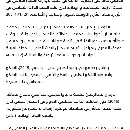
تعليمي قائم على النظرية البنائية في تنمية مهارات التفكير العلمي في
مبحث التربية الاجتماعية والوطنية لدى طلبة الصف الثالث الأساسي في
الأردن. مجلة الشرق الأوسط للعلوم الإنسانية والثقافية. 1(2).171-202.
الدوغان، إيمان بنت عبدالعزيز، والجبير، تهاني بنت خالد بن محمد،
والفنيسان، أضواء بنت محمد بن عبدالله، والدبيخي، ندى، والفايز، وفاء
عبدالله. (2018). دور التقنية في تنمية مهارات التفكير العلمي والمعرفي
وفوق المعرفي بمراحل التعليم من خلال البحث العلمي. المجلة العربية
لدراسات وبحوث العلوم التربوية والإنسانية، (12)، 1-48.
رزوقي، رعد مهدي، وعبد الكريم، سهى إبراهيم. (2015). التفكير
وأنماطه: التفكير العلمي -التفكير التأملي -التفكير الناقد -التفكير
المنطقي، دار المسيرة.
سرحان، عبدالرحمن حكمت جابر، والصيفي، عبدالغني حمدي عبدالله.
(2016). دور الفاعلية الذاتية لمعلمي العلوم في التفكير العلمي لدى
طلبة الصف العاشر في محافظة طولكرم [رسالة ماجستير غير منشورة].
جامعة النجاح الوطنية، نابلس.
سليماني، جميلة. (2023). استخدام التلاميذ لمهارات التفكير العلمي في