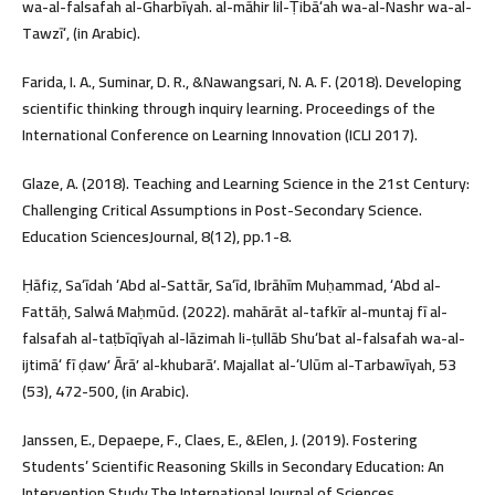
wa-al-falsafah al-Gharbīyah. al-māhir lil-Ṭibāʻah wa-al-Nashr wa-al-
Tawzīʻ, (in Arabic).
Farida, I. A., Suminar, D. R., &Nawangsari, N. A. F. (2018). Developing
scientific thinking through inquiry learning. Proceedings of the
International Conference on Learning Innovation (ICLI 2017).
Glaze, A. (2018). Teaching and Learning Science in the 21st Century:
Challenging Critical Assumptions in Post-Secondary Science.
Education SciencesJournal, 8(12), pp.1-8.
Ḥāfiẓ, Saʻīdah ʻAbd al-Sattār, Saʻīd, Ibrāhīm Muḥammad, ʻAbd al-
Fattāḥ, Salwá Maḥmūd. (2022). mahārāt al-tafkīr al-muntaj fī al-
falsafah al-taṭbīqīyah al-lāzimah li-ṭullāb Shuʻbat al-falsafah wa-al-
ijtimāʻ fī ḍawʼ Ārāʼ al-khubarāʼ. Majallat al-ʻUlūm al-Tarbawīyah, 53
(53), 472-500, (in Arabic).
Janssen, E., Depaepe, F., Claes, E., &Elen, J. (2019). Fostering
Students’ Scientific Reasoning Skills in Secondary Education: An
Intervention Study.The International Journal of Sciences,