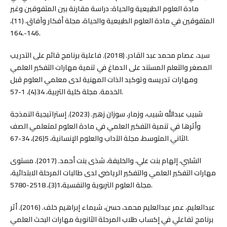
مادة العلوم الطبيعية والحياة: دراسة مقارنة بين المتفوقين وغير
المتفوقين في مادة العلوم الطبيعية والحياة، مجلة أفكار وآفاق، (11)،
146-.164.
سيد، عصام محمد عبد القادر. (2018). فاعلية برنامج قائم على التدريب
المصغر والتعلم المستند على الدماغ في تنمية مهارات التفكير العلمي
ومهارات تدريسه وتوكيد الذات المهنية لدى معلمي العلوم قبل
الخدمة. مجلة كلية التربية، 34(4)، 1-57.
شبيب عبدالله شبيب، وزمار، سوزان زهير. (2023). إستراتيجية النمذجة
وأثرها في تنمية التفكير العلمي في مادة العلوم لمتعلمي الصف
الثاني المتوسط، مجلة الآداب والعلوم الإنسانية، 5(26)، 34-67.
الشلبي، إلهام بنت علي، والخليفة، شذى بنت أحمد. (2017). مستوى
مهارات التفكير العلمي والتفكير الرياضي لدى طالبات المرحلة الابتدائية،
مجلة العلوم التربوية والنفسية،1(3)، 2518-5780.
عبدالعليم، عمر عبدالعليم محمد، حسن، شيماء إبراهيم خلف. (2016). أثر
برنامج تفاعلي في إكساب طلاب المرحلة الثانوية مهارات البحث العلمي