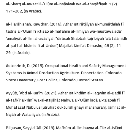
al-Sharq al-Awsaṭ lil-ʻUlūm al-Insānīyah wa-al-thaqāfīyah. 1 (2).
171-202, (in Arabic).
al-Ḥarāḥishah, Kawthar. (2016). Athar istirātījīyah al-mumāthilah fī
tadrīs al-ʻUlūm fī iktisāb al-mafāhīm al-ʻIlmīyah wa-mustawá adāʼ
ʻamalīyāt al-ʻIlm al-asāsīyah "dirāsah Shabbah tajrībīyah ʻalá talāmīdh
al-ṣaff al-khāmis fī al-Urdun", Majallat Jāmiʻat Dimashq, 48 (2). 11-
29, (in Arabic).
Autenrieth, D. (2015). Occupational Health and Safety Management
Systems in Animal Production Agriculture. Dissertation. Colorado
State University, Fort Collins, Colorado, United States.
Ayyūb, ʻAbd al-Karīm. (2021). Athar istikhdām al-Taqwīm al-Badīl fī
al-tafkīr al-ʻIlmī wa-al-ittijāhāt Naḥwa al-ʻUlūm ladá al-ṭalabah fī
Muḥāfaẓat Nābulus [uṭrūḥat duktūrāh ghayr manshūrah]. Jāmiʻat al-
Najāḥ al-Waṭanīyah, (in Arabic).
Bilḥasan, Sayyid ʻAlī. (2019). Mafhūm al-ʻIlm bayna al-Fikr al-Islāmī