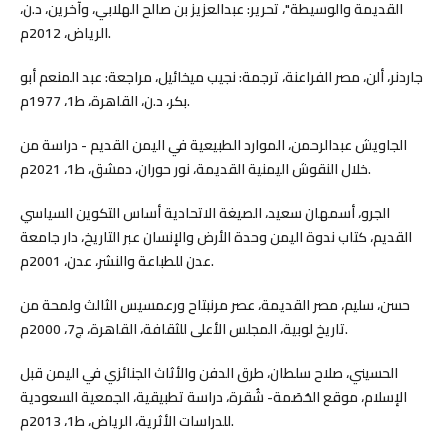
القديمة والوسيطة"، تحرير: عبدالعزيز بن صالح الهلابي، وآخرين، د.ن،
الرياض، 2012م.
جاردنر، ألن، مصر الفراعنة، ترجمة: نجيب ميخائيل، مراجعة: عبد المنعم أبو
بكر، د.ن، القاهرة، ط1، 1977م.
الجاويش عبدالرحمن، الموارد الطبيعية في اليمن القديم - دراسة من
خلال النقوش اليمنية القديمة، نور حوران، دمشق، ط1، 2021م.
الجرو، أسمهان سعيد، الصيغة الاتحادية أساس التكوين السياسي
القديم، كتاب ندوة اليمن وحدة الأرض والإنسان عبر التاريخ، دار جامعة
عدن للطباعة والنشر، عدن، 2001م.
حسن، سليم، مصر القديمة، عصر مرنبتاح ورعمسيس الثالث ولمحة من
تاريخ لوبية، المجلس الأعلى للثقافة، القاهرة، ج7، 2000م.
الحسيني، صلاح سلطان، طرق الدفن والأثاث الجنائزي في اليمن قبل
الإسلام، موقع الحُصَمة- شُقرة، دراسة تطبيقية، الجمعية السعودية
للدراسات الأثرية، الرياض، ط1، 2013م.