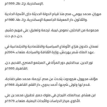
الإسكندرية، ج2، ط2، 1999م.
مهران، محمد بيومي، مصر منذ قيام الدولة الحديثة حتى الأسرة الحادية
والثلاثون، دار المعرفة الجامعية الإسكندرية، ج3، ط4، 1980م.
مجموعة من الباحثين، نصوص ليبية، ترجمة وتعليق: علي فهيم خشيم،
د.ن، د.م، د.ت.
نعمان، خلدون هزاع، الأوضاع السياسية والاقتصادية والاجتماعية في
عهد الملك شمر يهرعش، وزارة الثقافة والسياحة، صنعاء، 2004م.
نور الدين، عبدالحليم، دور المرأة في المجتمع المصري القديم، د.ن،
القاهرة، 1995م.
مؤلف مجهول، هيرودوت يتحدث عن مصر، ترجمة: محمد صقر خفاجة،
قدم لها وتولى شرحها: أحمد بدوي، دار القلم، القاهرة، 1966م.
ابن هشام، عبدالملك، التيجان في ملوك حمير، تحقيق: محمد بن علي
الأكوع، مركز الدراسات والأبحاث اليمنية، صنعاء، 1979م.