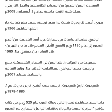
السعيدة (اليمن القديم) بين المصادر الكلاسيكية والجدل التاريخي،
مجلة كلية التربية، جامعة عدن، ع9، أغسطس، 2008م.
بدوي، أحمد، هيرودوت يتحدث عن مصر، ترجمة: محمد صقر خفاجة، دار
القلم، القاهرة، 1966م.
توفيق، سليمان، دراسات في حضارات غرب آسيا القديمة، من أقدم
العصور إلى عام 1190 ق.م (الشرق الأدنى القديم-بلاد ما بين النهرين-
بلاد الشام)، د.ن، دمشق، ط1، 1985.
مجموعة من المؤلفين، بلاد اليمن في المصادر الكلاسيكية، جمع
وترجمة: حميد العواضي، عبداللطيف الأدهم، ط1، وزارة الثقافة
والسياحة، صنعاء، 2001م.
هيرودوت، تاريخ هيرودوت ، ترجمه: حبيب أفندي تيرس، بيروت، مج1،
1886-1878م.
جاد، السيد، معاهدة قمبيز الثاني وملك العرب عام 525 ق.م، في كتاب
مؤتمر " الجزيرة العربية واليونان وبيزنطة، التواصل الحضاري عبر العصور