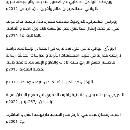
وبيزنطة، التواصل الحضاري عبر العصور القديمة والوسيطة. تحرير،
الهلابي، عبدالعزيز بن صالح وآخرين، د.ن، الرياض، 2012م.
روبرتس، جينيفرتي، هيرودوت مقدمة قصيرة جدًا، ترجمة: خالد غريب
علي، مراجعة: إيمان عبدالغني نجم، مؤسسة هنداوي للعلم والثقافة،
القاهرة، ط1، 2014م.
الرويثي، تهاني عائض علي، سد مارب في المصادر الإسلامية، دراسة
تاريخية مقارنة في ضوء المكتشفات الأثرية والدراسات الحديثة، رسالة
ماجستير، قسم التاريخ، كلية الآداب والعلوم الإنسانية، جامعة طيبة،
المدينة المنورة، 2015م.
الزركلي، خير الدين، الأعلام، د.ن، بيروت، ج4، ط3، 1970م.
السريحي، عبدالله يحيى، عقلانية ياقوت الحموي في معجم البلدان، مجلة
تراث، د.ن، ع267، يناير، 2022م.
السيد، رمضان عبده علي، تاريخ مصر القديم، دار نهضة الشرق، القاهرة،
ج2، 2001م.