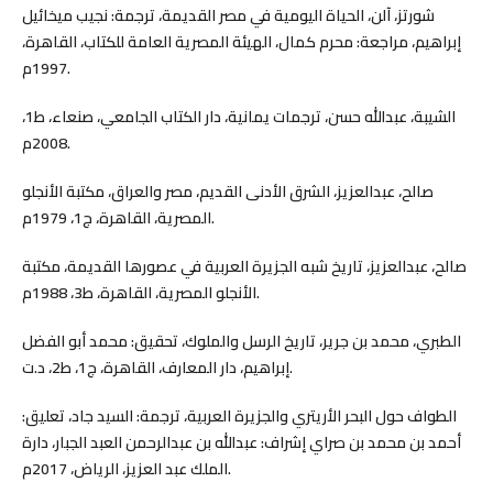
شورتز، آلن، الحياة اليومية في مصر القديمة، ترجمة: نجيب ميخائيل
إبراهيم، مراجعة: محرم كمال، الهيئة المصرية العامة للكتاب، القاهرة،
1997م.
الشيبة، عبدالله حسن، ترجمات يمانية، دار الكتاب الجامعي، صنعاء، ط1،
2008م.
صالح، عبدالعزيز، الشرق الأدنى القديم، مصر والعراق، مكتبة الأنجلو
المصرية، القاهرة، ج1، 1979م.
صالح، عبدالعزيز، تاريخ شبه الجزيرة العربية في عصورها القديمة، مكتبة
الأنجلو المصرية، القاهرة، ط3، 1988م.
الطبري، محمد بن جرير، تاريخ الرسل والملوك، تحقيق: محمد أبو الفضل
إبراهيم، دار المعارف، القاهرة، ج1، ط2، د.ت.
الطواف حول البحر الأريتري والجزيرة العربية، ترجمة: السيد جاد، تعليق:
أحمد بن محمد بن صراي إشراف: عبدالله بن عبدالرحمن العبد الجبار، دارة
الملك عبد العزيز، الرياض، 2017م.