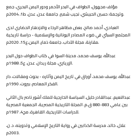
مؤلف مجهول، الطواف في البحر الأحمر ودور اليمن البحري، جمع
وترجمة: حسين الحبيشي، نجيب شمير، جامعة عدن، عدن، ط1، 2004م.
العبادي، أحمد صالح، بعض مظاهر الرخاء والازدهار الحضاري لدى
المجتمع السبئي في ضوء المصادر اليونانية والإسلامية - دراسة تاريخية
مقارنة، مجلة الآداب، جامعة ذمار، اليمن،ع15، 2020م.
عبدالله، يوسف محمد، مدينة السوا في كتاب الطواف حول البحر
الإريتري، مجلة ريدان، عدن، ع5، 1988م.
عبدالله، يوسف محمد، أوراق في تاريخ اليمن وآثاره - بحوث ومقالات، دار
الفكر المعاصر، بيروت، 1990م.
عبدالنعيم، عبدالقادر خليل، السياسة الخارجية للملك آشور ناصر بال الثاني
بين عامي 883-880 ق.م. المجلة التاريخية المصرية، الجمعية المصرية
للدراسات التاريخية، القاهرة، مج4، 1987م.
علال، خالد، مدرسة الكذابين في رواية التاريخ الإسلامي وتدوينه، د. ن،
2003م.