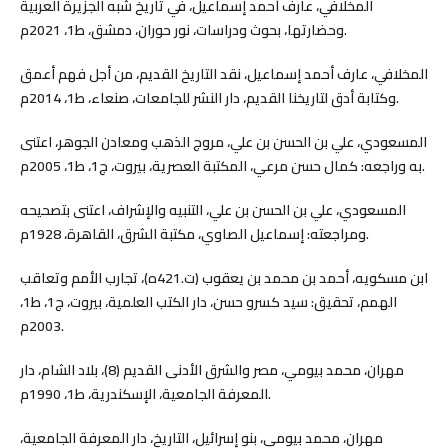
المخلافي، عارف أحمد إسماعيل، في تاريخ شبه الجزيرة العربية
وحضارتها، بحوث ودراسات، نور حوران، دمشق، ط1، 2021م.
المخلافي، عارف أحمد إسماعيل، نقد التاريخ القديم، من أجل فهم أعمق
وكتابة أدق لتاريخنا القديم، دار النشر للجامعات، صنعاء، ط1، 2014م.
المسعودي، علي بن الحسن بن علي، مروج الذهب ومعادن الجوهر، اعتنى
به وراجعه: كمال حسن مرعي، المكتبة العصرية، بيروت، ج1، ط1، 2005م.
المسعودي، علي بن الحسن بن علي، التنبيه والإشراف، اعتنى بتصحيحه
ومراجعته: إسماعيل الصاوي، مكتبة الشرق، القاهرة، 1928م.
ابن مسكويه، أحمد بن محمد بن يعقوب (ت.421ه)، تجارب الأمم وتعاقب
الهمم، تحقيق: سيد كسرو حسن، دار الكتب العلمية، بيروت، ج1، ط1،
2003م.
مهران، محمد بيومي، مصر والشرق الأدنى القديم (8)، بلاد الشام، دار
المعرفة الجامعية، الإسكندرية، ط1، 1990م.
مهران، محمد بيومي، بنو إسرائيل، التاريخ، دار المعرفة الجامعية،