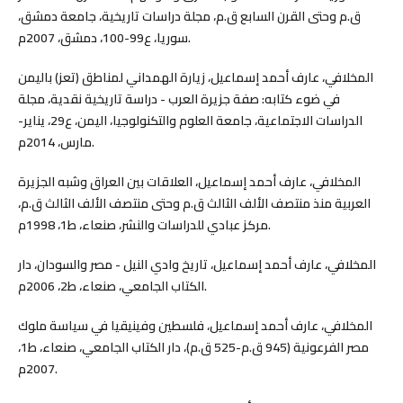
ق.م وحتى القرن السابع ق.م، مجلة دراسات تاريخية، جامعة دمشق،
سوريا، ع99-100، دمشق، 2007م.
المخلافي، عارف أحمد إسماعيل، زيارة الهمداني لمناطق (تعز) باليمن
في ضوء كتابه: صفة جزيرة العرب - دراسة تاريخية نقدية، مجلة
الدراسات الاجتماعية، جامعة العلوم والتكنولوجيا، اليمن، ع29، يناير-
مارس، 2014م.
المخلافي، عارف أحمد إسماعيل، العلاقات بين العراق وشبه الجزيرة
العربية منذ منتصف الألف الثالث ق.م وحتى منتصف الألف الثالث ق.م،
مركز عبادي للدراسات والنشر، صنعاء، ط1، 1998م.
المخلافي، عارف أحمد إسماعيل، تاريخ وادي النيل - مصر والسودان، دار
الكتاب الجامعي، صنعاء، ط2، 2006م.
المخلافي، عارف أحمد إسماعيل، فلسطين وفينيقيا في سياسة ملوك
مصر الفرعونية (945 ق.م-525 ق.م)، دار الكتاب الجامعي، صنعاء، ط1،
2007م.