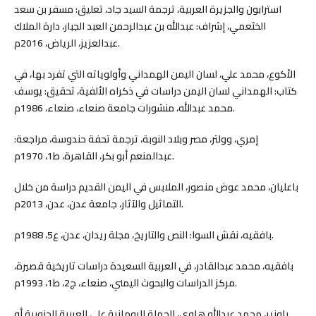
استرابون والجزيرة العربية، ترجمة السيد جاد، تعليق: مسفر بن سعد
الخثعمي، إشراف: عبدالله بن عبدالرحمن العبد الجبار، دارة الملاك
عبدالعزيز، الرياض، 2016م.
الأكوع، محمد علي، لسان اليمن الهمداني وأولوياته التي تفرد بها، في
كتاب: الهمداني لسان اليمن دراسات في ذكراه الألفية، تحقيق: يوسف
محمد عبدالله، منشورات جامعة صنعاء، صنعاء، 1986م.
إمري، وولتر، مصر وبلاد النوبة، ترجمة تحفة حندوسة، مراجعة:
عبدالمنعم أبو بكر، القاهرة، ط1، 1970م.
باعليان، محمد عوض منصور، الملابس في اليمن القديم دراسة من خلال
التماثيل والآثار، جامعة عدن، عدن، 2013م.
بافقيه، نقش السوا: النص والتاريخ، مجلة ريدان، عدن، ع5، 1988م.
بافقيه، محمد عبدالقادر، في العربية السعيدة دراسات تاريخية قصيرة،
مركز الدراسات والبحوث اليمني، صنعاء، ج2، ط1، 1993م.
باوزير، محمد عبدالله هاوي، الحملة الرومانية على العربية الجنوبية أو