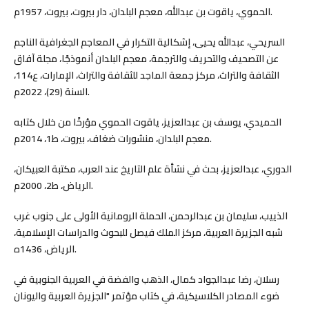
الحموي، ياقوت بن عبدالله، معجم البلدان، دار بيروت، بيروت، 1957م.
السريحي، عبدالله يحيى، إشكالية التكرار في المعاجم الجغرافية الناجم
عن التصحيف والتحريف والترجمة، معجم البلدان أنموذجًا، مجلة آفاق
الثقافة والتراث، مركز جمعة الماجد للثقافة والتراث، الإمارات، ع114،
السنة (29)، 2022م.
الحميدي، يوسف بن عبدالعزيز، ياقوت الحموي مؤرخًا من خلال كتابه
معجم البلدان، منشورات ضغاف، بيروت، ط1، 2014م.
الدوري، عبدالعزيز، بحث في نشأة علم التاريخ عند العرب، مكتبة العبيكان،
الرياض، ط2، 2000م.
الذييب، سليمان بن عبدالرحمن، الحملة الرومانية الأولى على جنوب غرب
شبه الجزيرة العربية، مركز الملك فيصل للبحوث والدراسات الإسلامية،
الرياض، 1436ه.
رسلان، رضا عبدالجواد كمال، الذهب والفضة في العربية الجنوبية في
ضوء المصادر الكلاسيكية، في كتاب مؤتمر "الجزيرة العربية واليونان