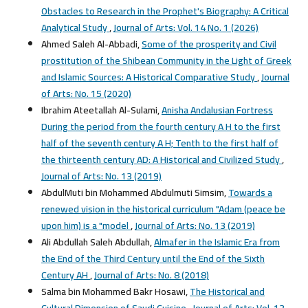
Obstacles to Research in the Prophet's Biography: A Critical
Analytical Study
,
Journal of Arts: Vol. 14 No. 1 (2026)
Ahmed Saleh Al-Abbadi,
Some of the prosperity and Civil
prostitution of the Shibean Community in the Light of Greek
and Islamic Sources: A Historical Comparative Study
,
Journal
of Arts: No. 15 (2020)
Ibrahim Ateetallah Al-Sulami,
Anisha Andalusian Fortress
During the period from the fourth century A H to the first
half of the seventh century A H; Tenth to the first half of
the thirteenth century AD: A Historical and Civilized Study
,
Journal of Arts: No. 13 (2019)
AbdulMuti bin Mohammed Abdulmuti Simsim,
Towards a
renewed vision in the historical curriculum "Adam (peace be
upon him) is a "model
,
Journal of Arts: No. 13 (2019)
Ali Abdullah Saleh Abdullah,
Almafer in the Islamic Era from
the End of the Third Century until the End of the Sixth
Century AH
,
Journal of Arts: No. 8 (2018)
Salma bin Mohammed Bakr Hosawi,
The Historical and