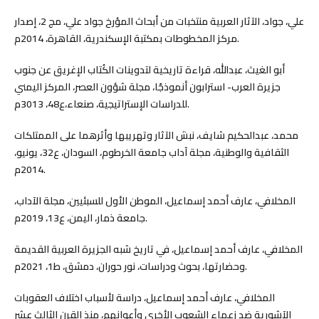
علي، جواد، الآثار العربية منتخبات من أبحاث المؤرخ جواد علي، مج 2، إصدار
مركز المخطوطات بمكتبة الإسكندرية، القاهرة، 2014م.
أبو الغيث، عبدالله، قراءة تاريخية لتدوينات الكُتاب الإغريق عن جنوب
جزيرة العرب- استرابون أنموذجًا، مجلة شؤون العصر، المركز اليمني
للدراسات الإستراتيجية، صنعاء،ع48، 3013م.
محمد، عبدالحكيم شايف، نبش الآثار وتهريبها وأثرهما على الممتلكات
الثقافية والوطنية، مجلة آداب جامعة الخرطوم، السودان، ع32، يونيو،
2014م.
المخلافي، عارف أحمد إسماعيل، الموطن الأول للسبئيين، مجلة الآداب،
جامعة ذمار، اليمن، ع13، 2019م.
المخلافي، عارف أحمد إسماعيل، في تاريخ شبه الجزيرة العربية القديمة
وحضارتها، بحوث ودراسات، نور حوران، دمشق، ط1، 2021م.
المخلافي، عارف أحمد إسماعيل، دراسة لأسباب اختلاف العقوبات
الآشورية ضد زعماء الشعوب الأخرى وأعوانهم، منذ القرن الثالث عشر