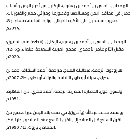
الهمداني، الحسن بن أحمد بن يعقوب، الإكليل من أخبار اليمن وأنساب
حمير، في محافد اليمن ومساندها وقصورها ومراثي حمير والقبوريات،
تحقيق: محمد بن علي الأكوع الحوالي، وزارة الثقافة، صنعاء، ج8،
2014م.
الهمداني، الحسن بن أحمد بن يعقوب، الإكليل، (قطعة منه)، تحقيق:
مقبل التام عامر الأحمدي، مجمع العربية السعيدة، صنعاء، ج6، ط1،
2020م.
هيرودوت، ترجمة: عبدالإله الملاح، مراجعة: أحمد السقاف، حمد بن
صراي، هيئة أبو ظبي للثقافة والتراث، أبو ظبي، ط2، 2007م.
ولسون، جون، الحضارة المصرية، ترجمة: أحمد فخري، د.ن، القاهرة،
1951م.
يوسف، محمد عبدالله (وآخرون)، في صفة بلاد اليمن عبر العصور من
القرن السابع قبل الميلاد إلى القرن التاسع عشر الميلادي، دار الفكر
المعاصر، بيروت، ط1، 1990م.