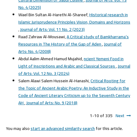
Cultural Dimension of Saudi Cuisine
,
Journal of Arts: Vol. 13
No. 4 (2025)
Wael Bin Sultan Al-Harethi Al-Shareef,
Historical research in
Islamic Jurisprudence Principles Vision, Domains and Horizons
,
Journal of Arts: Vol. 11 No. 2 (2023)
Raad Zahraw Al-Mousawi,
A Critical study of Bamkharrama’s
Resources in The History of the Gap of Aden
,
Journal of
Arts: No. 4 (2008)
Abdul Aalim Ahmed Hamud Mujahid,
ncient Yemeni Food in
Light of Inscriptions and Arabic and Classical Sources
,
Journal
of Arts: Vol. 12 No. 3 (2024)
Salem Alawi Salem Hussein Al-Hanashi,
Critical Rooting for
the Topic of Ancient Arabic Poetry: An Inductive Study in the
Code of Ancient Literary Criticism up to the Seventh Century
AH
,
Journal of Arts: No. 9 (2018)
1-10 of 335
Next
You may also
start an advanced similarity search
for this article.