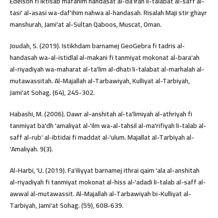
Edelson fi iktisab mafahim handasat al-da'irah li-talabat al-saff al-
tasi' al-asasi wa-daf'ihim nahwa al-handasah. Risalah Maji stir ghayr
manshurah, Jami'at al-Sultan Qaboos, Muscat, Oman.
Joudah, S. (2019). Istikhdam barnamej GeoGebra fi tadris al-
handasah wa-al-istidlal al-makani fi tanmiyat mokonat al-bara'ah
al-riyadiyah wa-maharat al-ta'lim al-dhati li-talabat al-marhalah al-
mutawassitah. Al-Majallah al-Tarbawiyah, Kulliyat al-Tarbiyah,
Jami'at Sohag. (64), 245-302.
Habashi, M. (2006). Dawr al-anshitah al-ta'limiyah al-athriyah fi
tanmiyat ba'dh 'amaliyat al-'ilm wa-al-tahsil al-ma'rifiyah li-talab al-
saff al-rub' al-ibtidai fi maddat al-'ulum. Majallat al-Tarbiyah al-
'Amaliyah. 9(3).
Al-Harbi, 'U. (2019). Fa'iliyyat barnamej ithrai qaim 'ala al-anshitah
al-riyadiyah fi tanmiyat mokonat al-hiss al-'adadi li-talab al-saff al-
awwal al-mutawassit. Al-Majallah al-Tarbawiyah bi-Kulliyat al-
Tarbiyah, Jami'at Sohag. (59), 608-639.