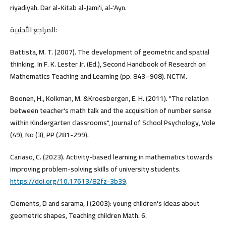
riyadiyah. Dar al-Kitab al-Jami'i, al-'Ayn.
المراجع الأجنبية:
Battista, M. T. (2007). The development of geometric and spatial
thinking. In F. K. Lester Jr. (Ed.), Second Handbook of Research on
Mathematics Teaching and Learning (pp. 843–908). NCTM.
Boonen, H., Kolkman, M. &Kroesbergen, E. H. (2011). "The relation
between teacher's math talk and the acquisition of number sense
within Kindergarten classrooms", Journal of School Psychology, Vole
(49), No (3), PP (281-299).
Cariaso, C. (2023). Activity-based learning in mathematics towards
improving problem-solving skills of university students.
https://doi.org/10.17613/82fz-3b39
.
Clements, D and sarama, J (2003): young children's ideas about
geometric shapes, Teaching children Math. 6.