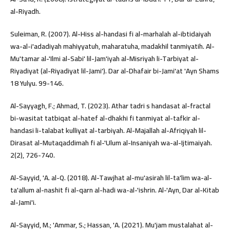
al-Riyadh.
Suleiman, R. (2007). Al-Hiss al-handasi fi al-marhalah al-ibtidaiyah
wa-al-i'adadiyah mahiyyatuh, maharatuha, madakhil tanmiyatih. Al-
Mu'tamar al-'Ilmi al-Sabi' lil-Jam'iyah al-Misriyah li-Tarbiyat al-
Riyadiyat (al-Riyadiyat lil-Jami'). Dar al-Dhafair bi-Jami'at 'Ayn Shams
18 Yulyu. 99-146.
Al-Sayyagh, F.; Ahmad, T. (2023). Athar tadri s handasat al-fractal
bi-wasitat tatbiqat al-hatef al-dhakhi fi tanmiyat al-tafkir al-
handasi li-talabat kulliyat al-tarbiyah. Al-Majallah al-Afriqiyah lil-
Dirasat al-Mutaqaddimah fi al-'Ulum al-Insaniyah wa-al-Ijtimaiyah.
2(2), 726-740.
Al-Sayyid, 'A. al-Q. (2018). Al-Tawjhat al-mu'asirah lil-ta'lim wa-al-
ta'allum al-nashit fi al-qarn al-hadi wa-al-'ishrin. Al-'Ayn, Dar al-Kitab
al-Jami'i.
Al-Sayyid, M.; 'Ammar, S.; Hassan, 'A. (2021). Mu'jam mustalahat al-