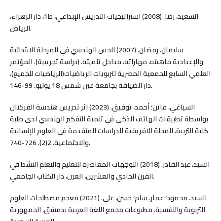
السعيد، رضا. (2008) استراتيجيات التدريس الإبداعي، ط1، دار الزهراء،
الرياض.
سليمان، رمضان. (2007) الحس الهندسي في المرحلة الابتدائية
والإعدادية ماهيته، مهاراته، مداخل تنميته، (دراسة تجريبية)، المؤتمر
العلمي السابع للجمعية المصرية لتربويات الرياضيات(الرياضيات للجميع)،
دار الضيافة بجامعة عين شمس 18 يوليو. 99-146.
السياغي، فاتن؛ أحمد، توفيق. (2023) اثر تدريس هندسة الفركتال
بواسطة تطبيقات الهاتف الذكي في تنمية التفكير الهندسي لدى طلبة
كلية التربية، المجلة الافريقية للدراسات المتقدمة في العلوم الإنسانية
والاجتماعية. 2(2)، 726-740.
السيد، عبد القادر. (2018) التوجهات المعاصرة للتعليم والتعلم النشط في
القرن الحادي والعشرين، العين، دار الكتاب الجامعي.
السيد، محمود؛ عمار، سام؛ حسن، علي. (2021) معجم مصطلحات العلوم
التربوية والنفسية، مطبوعات مجمع اللغة العربية بدمشق، الجمهورية