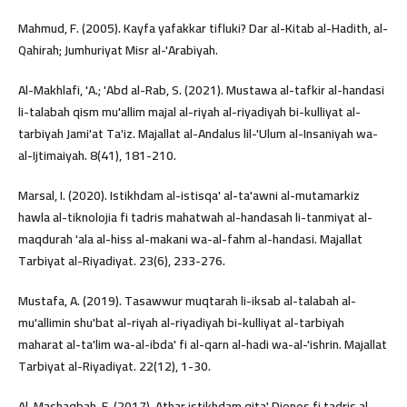
Mahmud, F. (2005). Kayfa yafakkar tifluki? Dar al-Kitab al-Hadith, al-
Qahirah; Jumhuriyat Misr al-'Arabiyah.
Al-Makhlafi, 'A.; 'Abd al-Rab, S. (2021). Mustawa al-tafkir al-handasi
li-talabah qism mu'allim majal al-riyah al-riyadiyah bi-kulliyat al-
tarbiyah Jami'at Ta'iz. Majallat al-Andalus lil-'Ulum al-Insaniyah wa-
al-Ijtimaiyah. 8(41), 181-210.
Marsal, I. (2020). Istikhdam al-istisqa' al-ta'awni al-mutamarkiz
hawla al-tiknolojia fi tadris mahatwah al-handasah li-tanmiyat al-
maqdurah 'ala al-hiss al-makani wa-al-fahm al-handasi. Majallat
Tarbiyat al-Riyadiyat. 23(6), 233-276.
Mustafa, A. (2019). Tasawwur muqtarah li-iksab al-talabah al-
mu'allimin shu'bat al-riyah al-riyadiyah bi-kulliyat al-tarbiyah
maharat al-ta'lim wa-al-ibda' fi al-qarn al-hadi wa-al-'ishrin. Majallat
Tarbiyat al-Riyadiyat. 22(12), 1-30.
Al-Mashaqbah, F. (2017). Athar istikhdam qita' Dienes fi tadris al-