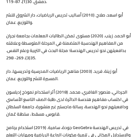
دمشق. 30(1)، 87-119.
أبو اسعد، صلاح. (2010) أساليب تدريس الرياضيات، دار الشروق للنشر
والتوزيع، عمان.
أبو الحمد، زينب. (2020) مستوى تمكن الطالبات المعلمات بجامعة نجران
من المفاهيم الهندسية المتضمنة في المرحلة المتوسطة وعلاقته
بدافعيتهن نحو تدريس الهندسة؛ مجلة البحث في التربية وعلم النفس.
35(3)، 269- 298.
أبو زينة، فريد. (2003) مناهج الرياضيات المدرسية وتدريسها، دار
المسيرة للنشر والتوزيع، عمان.
الجرداني، منصور؛ الغافري، محمد. (2018) أثر استخدام نموذج إديلسون
في اكتساب مفاهيم هندسة الدائرة لدى طلبة الصف التاسع الأساسي
ودافعيتهم نحو الهندسة، رسالة ماجستير غير منشورة، جامعة السلطان
قابوس، مسقط ، سلطنة عُمان.
جودة، سامية. (2019) استخدام برنامج GeoGebra في تدريس الهندسة
والاستدلال المكاني في تنمية مكونات البراعة الرياضية ومهارات التعلم