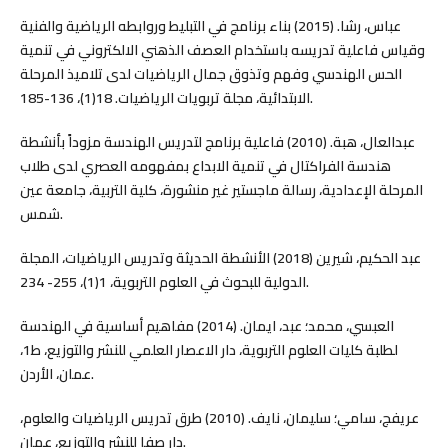
عباس، رشا. (2015) بناء برنامج في التبليط وروابطه الرياضية والفنية
وقياس فاعلية تدريسه باستخدام العصف الذهني الالكتروني في تنمية
الحس الهندسي وفهم وتذوق جمال الرياضيات لدى تلاميذ المرحلة
الابتدائية، مجلة تربويات الرياضيات. 18(1)، 136-185.
عبدالعال، هبة. (2010) فاعلية برنامج لتدريس الهندسة مزوداً بأنشطة
هندسة الفراكتال في تنمية الابداع بمفهومه العصري لدى طلاب
المرحلة الإعدادية، رسالة ماجستير غير منشورة، كلية التربية، جامعة عين
شمس.
عبد الحكيم، شيرين (2018) الأنشطة الحديثة وتدريس الرياضيات، المجلة
الدولية للبحوث في العلوم التربوية، 1(1)، 255- 234.
العبسي، محمد؛ عبد، ايمان. (2014) مفاهيم أساسية في الهندسة
لطلبة كليات العلوم التربوية، دار الاعصار العلمي للنشر والتوزيع، ط1،
عمان، الأردن.
عريفج، سامي؛ سليمان، نايف. (2010) طرق تدريس الرياضيات والعلوم،
دار صفا للنشر والتوزيع، عمان.