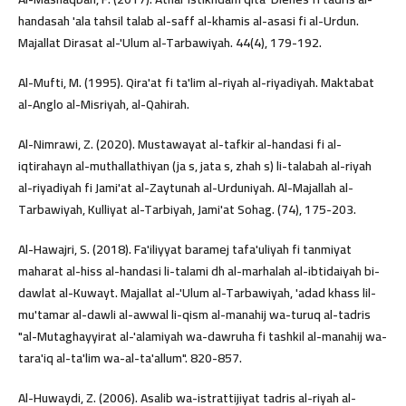
handasah 'ala tahsil talab al-saff al-khamis al-asasi fi al-Urdun.
Majallat Dirasat al-'Ulum al-Tarbawiyah. 44(4), 179-192.
Al-Mufti, M. (1995). Qira'at fi ta'lim al-riyah al-riyadiyah. Maktabat
al-Anglo al-Misriyah, al-Qahirah.
Al-Nimrawi, Z. (2020). Mustawayat al-tafkir al-handasi fi al-
iqtirahayn al-muthallathiyan (ja s, jata s, zhah s) li-talabah al-riyah
al-riyadiyah fi Jami'at al-Zaytunah al-Urduniyah. Al-Majallah al-
Tarbawiyah, Kulliyat al-Tarbiyah, Jami'at Sohag. (74), 175-203.
Al-Hawajri, S. (2018). Fa'iliyyat baramej tafa'uliyah fi tanmiyat
maharat al-hiss al-handasi li-talami dh al-marhalah al-ibtidaiyah bi-
dawlat al-Kuwayt. Majallat al-'Ulum al-Tarbawiyah, 'adad khass lil-
mu'tamar al-dawli al-awwal li-qism al-manahij wa-turuq al-tadris
"al-Mutaghayyirat al-'alamiyah wa-dawruha fi tashkil al-manahij wa-
tara'iq al-ta'lim wa-al-ta'allum". 820-857.
Al-Huwaydi, Z. (2006). Asalib wa-istrattijiyat tadris al-riyah al-