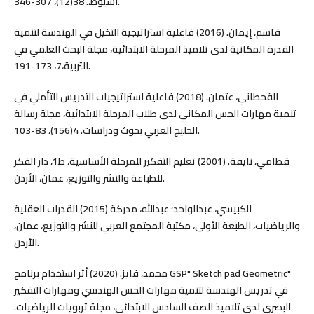
أسيوط،. 38(12)، 307-346.
قاسم، إيمان. (2016) فاعلية استراتيجية التخيل في الهندسة لتنمية
القدرة المكانية لدى تلاميذ المرحلة الابتدائية، مجلة البحث العلمي في
التربية،7، 173-191.
القحطاني، عثمان. (2018) فاعلية استراتيجيات التدريس التأملي في
تنمية مهارات الحس المكاني لدى طلاب المرحلة الابتدائية، مجلة رسالة
الخليج العربي بحوث ودراسات. 4(156)، 83-103.
قطامي، نايفة. (2001) تعليم التفكير للمرحلة الأساسية، ط1، دار الفكر
للطباعة والنشر والتوزيع، عمان، الأردن.
الكبيسي، عبدالواحد؛ عبدالله، مدركة (2015) القدرات العقلية
والرياضيات، الطبعة الأولى، مكتبة المجتمع العربي للنشر والتوزيع، عمان،
الأردن.
محمد، فايز. (2020) أثر استخدام برنامج GSP" Sketch pad Geometric"
في تدريس الهندسة لتنمية مهارات الحس الهندسي ومهارات التفكير
البصري لدى تلاميذ الصف السادس الابتدائي، مجلة تربويات الرياضيات.