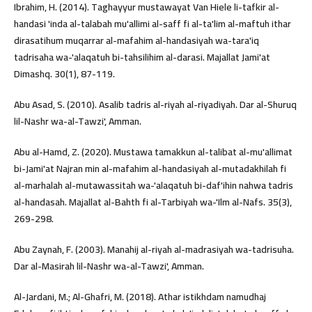
Ibrahim, H. (2014). Taghayyur mustawayat Van Hiele li-tafkir al-
handasi 'inda al-talabah mu'allimi al-saff fi al-ta'lim al-maftuh ithar
dirasatihum muqarrar al-mafahim al-handasiyah wa-tara'iq
tadrisaha wa-'alaqatuh bi-tahsilihim al-darasi. Majallat Jami'at
Dimashq. 30(1), 87-119.
Abu Asad, S. (2010). Asalib tadris al-riyah al-riyadiyah. Dar al-Shuruq
lil-Nashr wa-al-Tawzi', Amman.
Abu al-Hamd, Z. (2020). Mustawa tamakkun al-talibat al-mu'allimat
bi-Jami'at Najran min al-mafahim al-handasiyah al-mutadakhilah fi
al-marhalah al-mutawassitah wa-'alaqatuh bi-daf'ihin nahwa tadris
al-handasah. Majallat al-Bahth fi al-Tarbiyah wa-'Ilm al-Nafs. 35(3),
269-298.
Abu Zaynah, F. (2003). Manahij al-riyah al-madrasiyah wa-tadrisuha.
Dar al-Masirah lil-Nashr wa-al-Tawzi', Amman.
Al-Jardani, M.; Al-Ghafri, M. (2018). Athar istikhdam namudhaj