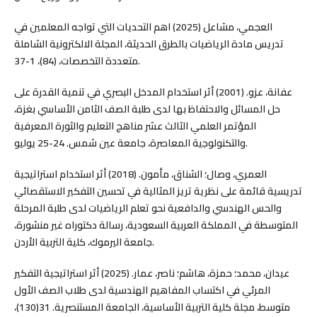
العجمي، مشاعل (2025) اهم التحديات التي تواجه المعلمين في
تدريس مادة الرياضيات بالطرق الحديثة، المجلة الالكترونية الشاملة
متعددة التخصصات، (84)، 1-37.
عفانة، عزو. (2001) أثر استخدام المدخل البصري في تنمية القدرة على
حل المسائل والاحتفاظ بها لدى طلبة الصف الثامن الأساسي بغزة،
المؤتمر العلمي الثالث عشر مناهج التعليم والثورة المعرفية
والتكنولوجية المعاصرة، جامعة عين شمس. 24-25 يوليو.
العمري، وصال؛ الشناق، مأمون. (2018) أثر استخدام استراتيجية
تدريسية قائمة على نظرية تريز المثالية في تحسين التفكير الاستقصائي
والحس الهندسي والدافعية نحو تعلم الرياضيات لدى طلبة المرحلة
المتوسطة في المملكة العربية السعودية، رسالة دكتوراه غير منشورة،
جامعة اليرموك، كلية التربية الأردن.
عيدان، محمد؛ حمزة، هاشم؛ ناصر، عمار. (2025) أثر استراتيجية التفكير
المرئي في اكتساب المفاهيم الهندسية لدى طلاب الصف الأول
متوسط، مجلة كلية التربية الأساسية، الجامعة المستنصرية. 31(130)،