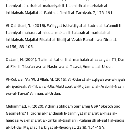
tanmiyat al-qdrah al-makaniyah li-talami dh al-marhalah al-
ibtidaiyah. Majallat al-Bahth al-'Ilmi fi al-Tarbiyah. 7, 173-191.
Al-Qahthani, 'U. (2018). Fa'iliyyat istiratijiyat al-tadris al-ta'amuli fi
tanmiyat maharat al-hiss al-makani li-talabah al-marhalah al-
ibtidaiyah. Majallat Risalat al-Khalij al-'Arabi: Buhuth wa-Dirasat.
4(156), 83-103.
Qatami, N. (2001). Ta'lim al-tafkir li-al-marhalah al-asasiyah. T1, Dar
al-Fikr lil-Tiba'ah wa-al-Nashr wa-al-Tawzi', Amman, al-Urdun.
Al-Kubaisi, 'A.; 'Abd Allah, M. (2015). Al-Qdarat al-'aqliyah wa-al-riyah
al-riyadiyah. Al-Tibah al-Ula, Maktabat al-Mujtama' al-'Arabi lil-Nashr
wa-al-Tawzi', Amman, al-Urdun.
Muhammad, F. (2020). Athar istikhdam barnamej GSP "Sketch pad
Geometric" fi tadris al-handasah li-tanmiyat maharat al-hiss al-
handasi wa-maharat al-tafkir al-bashari li-talami dh al-saff al-sadis
al-ibtidai. Majallat Tarbiyat al-Riyadiyat. 23(8), 151-194.