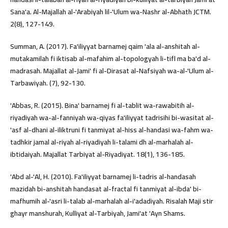
Sana'a. Al-Majallah al-'Arabiyah lil-'Ulum wa-Nashr al-Abhath JCTM.
2(8), 127-149.
Summan, A. (2017). Fa'iliyyat barnamej qaim 'ala al-anshitah al-
mutakamilah fi iktisab al-mafahim al-topologyah li-tifl ma ba'd al-
madrasah. Majallat al-Jami' fi al-Dirasat al-Nafsiyah wa-al-'Ulum al-
Tarbawiyah. (7), 92-130.
'Abbas, R. (2015). Bina' barnamej fi al-tablit wa-rawabitih al-
riyadiyah wa-al-fanniyah wa-qiyas fa'iliyyat tadrisihi bi-wasitat al-
'asf al-dhani al-iliktruni fi tanmiyat al-hiss al-handasi wa-fahm wa-
tadhkir jamal al-riyah al-riyadiyah li-talami dh al-marhalah al-
ibtidaiyah. Majallat Tarbiyat al-Riyadiyat. 18(1), 136-185.
'Abd al-'Al, H. (2010). Fa'iliyyat barnamej li-tadris al-handasah
mazidah bi-anshitah handasat al-fractal fi tanmiyat al-ibda' bi-
mafhumih al-'asri li-talab al-marhalah al-i'adadiyah. Risalah Maji stir
ghayr manshurah, Kulliyat al-Tarbiyah, Jami'at 'Ayn Shams.