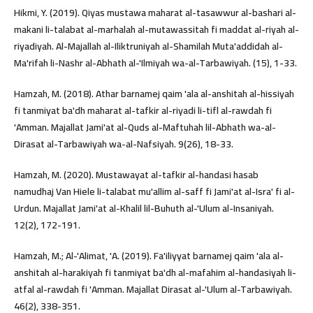
Hikmi, Y. (2019). Qiyas mustawa maharat al-tasawwur al-bashari al-
makani li-talabat al-marhalah al-mutawassitah fi maddat al-riyah al-
riyadiyah. Al-Majallah al-Iliktruniyah al-Shamilah Muta'addidah al-
Ma'rifah li-Nashr al-Abhath al-'Ilmiyah wa-al-Tarbawiyah. (15), 1-33.
Hamzah, M. (2018). Athar barnamej qaim 'ala al-anshitah al-hissiyah
fi tanmiyat ba'dh maharat al-tafkir al-riyadi li-tifl al-rawdah fi
'Amman. Majallat Jami'at al-Quds al-Maftuhah lil-Abhath wa-al-
Dirasat al-Tarbawiyah wa-al-Nafsiyah. 9(26), 18-33.
Hamzah, M. (2020). Mustawayat al-tafkir al-handasi hasab
namudhaj Van Hiele li-talabat mu'allim al-saff fi Jami'at al-Isra' fi al-
Urdun. Majallat Jami'at al-Khalil lil-Buhuth al-'Ulum al-Insaniyah.
12(2), 172-191.
Hamzah, M.; Al-'Alimat, 'A. (2019). Fa'iliyyat barnamej qaim 'ala al-
anshitah al-harakiyah fi tanmiyat ba'dh al-mafahim al-handasiyah li-
atfal al-rawdah fi 'Amman. Majallat Dirasat al-'Ulum al-Tarbawiyah.
46(2), 338-351.