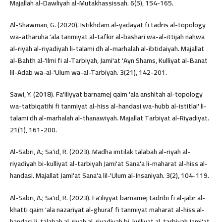
Majallah al-Dawliyah al-Mutakhassissah. 6(5), 154-165.
Al-Shawman, G. (2020). Istikhdam al-yadayat fi tadris al-topology
wa-atharuha 'ala tanmiyat al-tafkir al-bashari wa-al-ittijah nahwa
al-riyah al-riyadiyah li-talami dh al-marhalah al-ibtidaiyah. Majallat
al-Bahth al-'Ilmi fi al-Tarbiyah, Jami'at 'Ayn Shams, Kulliyat al-Banat
lil-Adab wa-al-'Ulum wa-al-Tarbiyah. 3(21), 142-201.
Sawi, Y. (2018). Fa'iliyyat barnamej qaim 'ala anshitah al-topology
wa-tatbiqatihi fi tanmiyat al-hiss al-handasi wa-hubb al-istitlai' li-
talami dh al-marhalah al-thanawiyah. Majallat Tarbiyat al-Riyadiyat.
21(1), 161-200.
Al-Sabri, A.; Sa'id, R. (2023). Madha imtilak talabah al-riyah al-
riyadiyah bi-kulliyat al-tarbiyah Jami'at Sana'a li-maharat al-hiss al-
handasi. Majallat Jami'at Sana'a lil-'Ulum al-Insaniyah. 3(2), 104-119.
Al-Sabri, A.; Sa'id, R. (2023). Fa'iliyyat barnamej tadribi fi al-jabr al-
khatti qaim 'ala nazariyat al-ghuraf fi tanmiyat maharat al-hiss al-
handasi li-talabah al-riyah al-riyadiyah bi-kulliyat al-tarbiyah Jami'at