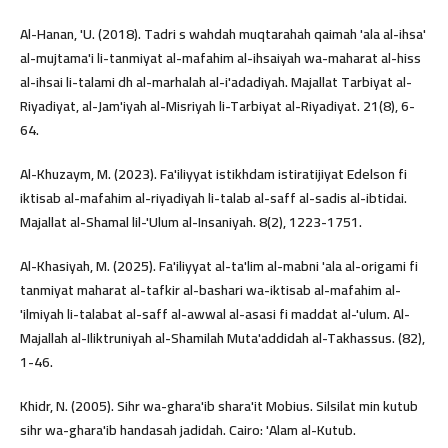
Al-Hanan, 'U. (2018). Tadri s wahdah muqtarahah qaimah 'ala al-ihsa'
al-mujtama'i li-tanmiyat al-mafahim al-ihsaiyah wa-maharat al-hiss
al-ihsai li-talami dh al-marhalah al-i'adadiyah. Majallat Tarbiyat al-
Riyadiyat, al-Jam'iyah al-Misriyah li-Tarbiyat al-Riyadiyat. 21(8), 6-
64.
Al-Khuzaym, M. (2023). Fa'iliyyat istikhdam istiratijiyat Edelson fi
iktisab al-mafahim al-riyadiyah li-talab al-saff al-sadis al-ibtidai.
Majallat al-Shamal lil-'Ulum al-Insaniyah. 8(2), 1223-1751.
Al-Khasiyah, M. (2025). Fa'iliyyat al-ta'lim al-mabni 'ala al-origami fi
tanmiyat maharat al-tafkir al-bashari wa-iktisab al-mafahim al-
'ilmiyah li-talabat al-saff al-awwal al-asasi fi maddat al-'ulum. Al-
Majallah al-Iliktruniyah al-Shamilah Muta'addidah al-Takhassus. (82),
1-46.
Khidr, N. (2005). Sihr wa-ghara'ib shara'it Mobius. Silsilat min kutub
sihr wa-ghara'ib handasah jadidah. Cairo: 'Alam al-Kutub.