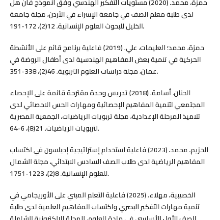
حمزة، محمد. (2020) مستويات التفكير الهندسي وفق انموذج فان هل
لدى طلبة معلم الصف في جامعة الإسراء في الأردن، مجلة جامعة
الخليل للبحوث العلوم الإنسانية. 12(2)، 172-191.
حمزة، محمد؛ العليمات، علي. (2019) فاعلية برنامج قائم على الأنشطة
الحركية في تنمية بعض المفاهيم الهندسية لدى أطفال الروضة في
عمان، مجلة دراسات العلوم التربوية. 46(2)، 338-351.
الحنان، أسامة. (2018) تدريس وحدة مقترحة قائمة على الإحصاء
المجتمعي لتنمية المفاهيم الإحصائية ومهارات الحس الاحصائي لدى
تلاميذ المرحلة الإعدادية، مجلة تربويات الرياضيات، الجمعية المصرية
لتربويات الرياضيات. 21(8)، 6-64.
الخزيم، محمد. (2023) فاعلية استخدام إستراتيجية إديلسون في اكتساب
المفاهيم الرياضية لدى طلاب الصف السادس الابتدائي، مجلة الشمال
للعلوم الإنسانية. 8(2)، 1223-1751.
الخصيبية، مهلاء. (2025) فاعلية التعلم المبني على الأوريجامي في
تنمية مهارات التفكير البصري واكتساب المفاهيم العلمية لدى طلبة
الصف الأول الأساسي في مادة العلوم، المجلة الالكترونية الشاملة