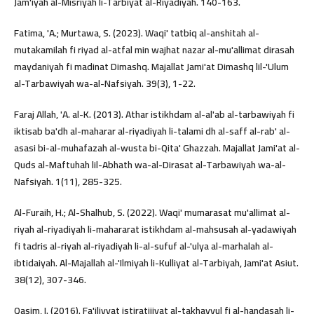
Jam'iyah al-Misriyah li-Tarbiyat al-Riyadiyah. 140-163.
Fatima, 'A.; Murtawa, S. (2023). Waqi' tatbiq al-anshitah al-
mutakamilah fi riyad al-atfal min wajhat nazar al-mu'allimat dirasah
maydaniyah fi madinat Dimashq. Majallat Jami'at Dimashq lil-'Ulum
al-Tarbawiyah wa-al-Nafsiyah. 39(3), 1-22.
Faraj Allah, 'A. al-K. (2013). Athar istikhdam al-al'ab al-tarbawiyah fi
iktisab ba'dh al-maharar al-riyadiyah li-talami dh al-saff al-rab' al-
asasi bi-al-muhafazah al-wusta bi-Qita' Ghazzah. Majallat Jami'at al-
Quds al-Maftuhah lil-Abhath wa-al-Dirasat al-Tarbawiyah wa-al-
Nafsiyah. 1(11), 285-325.
Al-Furaih, H.; Al-Shalhub, S. (2022). Waqi' mumarasat mu'allimat al-
riyah al-riyadiyah li-mahararat istikhdam al-mahsusah al-yadawiyah
fi tadris al-riyah al-riyadiyah li-al-sufuf al-'ulya al-marhalah al-
ibtidaiyah. Al-Majallah al-'Ilmiyah li-Kulliyat al-Tarbiyah, Jami'at Asiut.
38(12), 307-346.
Qasim, I. (2016). Fa'iliyyat istiratijiyat al-takhayyul fi al-handasah li-