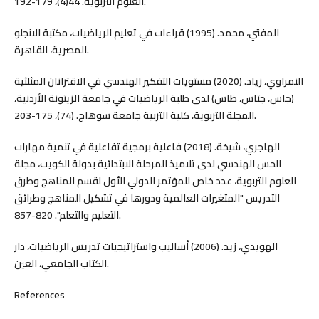
العلوم التربوية. 44(4)، 179-192.
المفتي، محمد. (1995) قراءات في تعليم الرياضيات، مكتبة الانجلو
المصرية، القاهرة.
النمراوي، زياد. (2020) مستويات التفكير الهندسي في الاقترانان المثلثية
(جاس، جتاس، ظاس) لدى طلبة الرياضيات في جامعة الزيتونة الأردنية،
المجلة التربوية، كلية التربية جامعة سوهاج. (74)، 175-203.
الهاجري، شيخة. (2018) فاعلية برمجية تفاعلية في تنمية مهارات
الحس الهندسي لدى تلاميذ المرحلة الابتدائية بدولة الكويت، مجلة
العلوم التربوية، عدد خاص للمؤتمر الدولي الأول لقسم المناهج وطرق
التدريس "المتغيرات العالمية ودورها في تشكيل المناهج وطرائق
التعليم والتعلم". 820-857.
الهويدي، زيد. (2006) أساليب واستراتيجيات تدريس الرياضيات، دار
الكتاب الجامعي، العين.
References