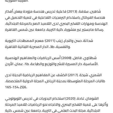
العربية السورية.
شاهين، سلافة. (2013) فاعلية تدريس هندسة مزودة ببعض أفكار
هندسة الفركتال باستخدام البرمجيات التفاعلية في تنمية التحصيل في
الهندسة ومهارات التفكير البصري لدى التلاميذ الصم بالمرحلة الابتدائية،
رسالة ماجستير غير منشورة، كلية التربية، جامعة عين شمس القاهرة.
شحاتة، حسن والنجار، زينب (2011)؛ معجم المصطلحات التربوية
والنفسية، ط3، الدار المصرية اللبنانية القاهرة.
شطناوي، فاضل. (2008) أسس الرياضيات والمفاهيم الهندسية
الأساسية، دار المسيرة للنشر والتوزيع والطباعة، ط1، عمان، الأردن.
الشمري، شيخة. (2017) الكشف عن المفاهيم الرياضية البديلة لدى
طالبات المرحلة المتوسطة بمدينة الرياض، المجلة الدولية المتخصصة.
6(5)، 154-165.
الشومان، غادة. (2020) استخدام اليدويات في تدريس التوبولوجي
وأثرها على تنمية التفكير البصري والاتجاه نحو الرياضيات لتلاميذ المرحلة
الابتدائية، مجلة البحث العلمي في التربية، جامعة عين شمس، كلية