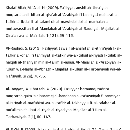
Khalaf Allah, M. 'A. al-H. (2009). Fa'iliyyat anshitah ithra'iyah
muqtarahah li-kitab al-qira'ah al-'Arabiyah fi tanmiyat maharat al-
tafkir al-ibda'i li-al-talami dh al-mawhubin bi-al-marhalah al-
mutawassitah fi al-Mamlakah al-'Arabiyah al-Saudiyah. Majallat al-
Qira'ah wa-al-Ma'rifah. 1(121), 59-115.
Al-Rashidi, S. (2019). Fa'iliyyat tawzif al-anshitah al-ithra'iyah li-al-
tafkir al-dhani fi tanmiyat al-tafkir wa-al-tahsil al-riyadi li-talab al-
halqah al-thaniyah min al-ta'lim al-asasi. Al-Majallah al-'Arabiyah lil-
'Ulum wa-Nashr al-Abhath - Majallat al-'Ulum al-Tarbawiyah wa-al-
Nafsiyah. 3(28), 76-95.
Al-Rayyat, 'A.; Khattab, A. (2020). Fa'iliyyat barnamej tadribi
muqtarah qaim 'ala baramej al-handasah al-ta'awniyah fi tanmiyat
al-istiyab al-mafahimi wa-al-tafkir al-takhayyuli li-al-talabat al-
mu'allimin shu'bat al-riyah al-riyadiyah. Majallat al-'Ulum al-
Tarbawiyah. 3(1), 60-147.
Al-Sa'id, R. (2008). Istrategiyat al-tadris al-ibda'i. T1, Dar al-Zahra',