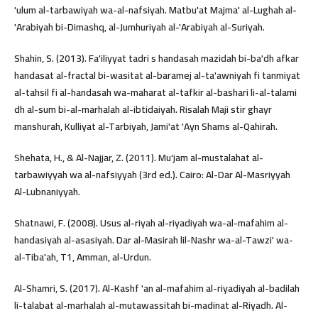
'ulum al-tarbawiyah wa-al-nafsiyah. Matbu'at Majma' al-Lughah al-
'Arabiyah bi-Dimashq, al-Jumhuriyah al-'Arabiyah al-Suriyah.
Shahin, S. (2013). Fa'iliyyat tadri s handasah mazidah bi-ba'dh afkar
handasat al-fractal bi-wasitat al-baramej al-ta'awniyah fi tanmiyat
al-tahsil fi al-handasah wa-maharat al-tafkir al-bashari li-al-talami
dh al-sum bi-al-marhalah al-ibtidaiyah. Risalah Maji stir ghayr
manshurah, Kulliyat al-Tarbiyah, Jami'at 'Ayn Shams al-Qahirah.
Shehata, H., & Al-Najjar, Z. (2011). Mu‘jam al-mustalahat al-
tarbawiyyah wa al-nafsiyyah (3rd ed.). Cairo: Al-Dar Al-Masriyyah
Al-Lubnaniyyah.
Shatnawi, F. (2008). Usus al-riyah al-riyadiyah wa-al-mafahim al-
handasiyah al-asasiyah. Dar al-Masirah lil-Nashr wa-al-Tawzi' wa-
al-Tiba'ah, T1, Amman, al-Urdun.
Al-Shamri, S. (2017). Al-Kashf 'an al-mafahim al-riyadiyah al-badilah
li-talabat al-marhalah al-mutawassitah bi-madinat al-Riyadh. Al-