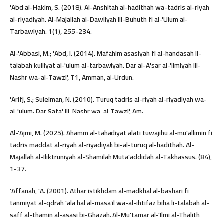
'Abd al-Hakim, S. (2018). Al-Anshitah al-hadithah wa-tadris al-riyah
al-riyadiyah. Al-Majallah al-Dawliyah lil-Buhuth fi al-'Ulum al-
Tarbawiyah. 1(1), 255-234.
Al-'Abbasi, M.; 'Abd, I. (2014). Mafahim asasiyah fi al-handasah li-
talabah kulliyat al-'ulum al-tarbawiyah. Dar al-A'sar al-'Ilmiyah lil-
Nashr wa-al-Tawzi', T1, Amman, al-Urdun.
'Arifj, S.; Suleiman, N. (2010). Turuq tadris al-riyah al-riyadiyah wa-
al-'ulum. Dar Safa' lil-Nashr wa-al-Tawzi', Am.
Al-'Ajmi, M. (2025). Ahamm al-tahadiyat alati tuwajihu al-mu'allimin fi
tadris maddat al-riyah al-riyadiyah bi-al-turuq al-hadithah. Al-
Majallah al-Iliktruniyah al-Shamilah Muta'addidah al-Takhassus. (84),
1-37.
'Affanah, 'A. (2001). Athar istikhdam al-madkhal al-bashari fi
tanmiyat al-qdrah 'ala hal al-masa'il wa-al-ihtifaz biha li-talabah al-
saff al-thamin al-asasi bi-Ghazah. Al-Mu'tamar al-'Ilmi al-Thalith