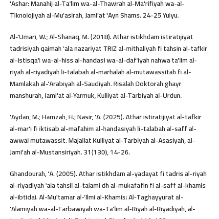
'Ashar: Manahij al-Ta'lim wa-al-Thawrah al-Ma'rifiyah wa-al-
Tiknolojiyah al-Mu'asirah, Jami'at 'Ayn Shams. 24-25 Yulyu.
Al-'Umari, W.; Al-Shanaq, M. (2018). Athar istikhdam istiratijiyat
tadrisiyah qaimah 'ala nazariyat TRIZ al-mithaliyah fi tahsin al-tafkir
al-istisqa'i wa-al-hiss al-handasi wa-al-daf'iyah nahwa ta'lim al-
riyah al-riyadiyah li-talabah al-marhalah al-mutawassitah fi al-
Mamlakah al-'Arabiyah al-Saudiyah. Risalah Doktorah ghayr
manshurah, Jami'at al-Yarmuk, Kulliyat al-Tarbiyah al-Urdun.
'Aydan, M.; Hamzah, H.; Nasir, 'A. (2025). Athar istiratijiyat al-tafkir
al-mar'i fi iktisab al-mafahim al-handasiyah li-talabah al-saff al-
awwal mutawassit. Majallat Kulliyat al-Tarbiyah al-Asasiyah, al-
Jami'ah al-Mustansiriyah. 31(130), 14-26.
Ghandourah, 'A. (2005). Athar istikhdam al-yadayat fi tadris al-riyah
al-riyadiyah 'ala tahsil al-talami dh al-mukafafin fi al-saff al-khamis
al-ibtidai. Al-Mu'tamar al-'Ilmi al-Khamis: Al-Taghayyurat al-
'Alamiyah wa-al-Tarbawiyah wa-Ta'lim al-Riyah al-Riyadiyah, al-