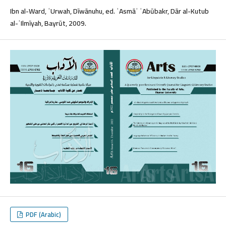
Ibn al-Ward, ʿUrwah, Dīwānuhu, ed. ʾAsmāʾ ʾAbūbakr, Dār al-Kutub
al-ʿIlmīyah, Bayrūt, 2009.
PDF (Arabic)