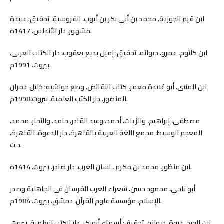
ابن قيم الجوزية، محمد بن أبي بكر بن أيوب، الفروسية، تحقيق: عبيدة
مشهور، دار الأندلس، 1417ه.
ابن كلثوم، عمرو، ديوانه، تحقيق: إميل بديع يعقوب، دار الكتاب العربي،
بيروت، 1991م.
ابن المثنى، أبو عُبَيدة معمر، كتاب النقائض، وضع حواشيه: خليل عمران
المنصور، دار الكتب العلمية، بيروت،1998م.
مصطفى، إبراهيم، والزيات، أحمد، وعبد القادر، حامد، والنجار، محمد،
المعجم الوسيط، مجمع اللغة العربية بالقاهرة، دار الدعوة، القاهرة،
د.ت.
ابن منظور، محمد بن مكرم ، لسان العرب، دار صادر، بيروت، 1414ه.
أبو ناجي، محمود حسن، شعراء العرب الفرسان في الجاهلية وصدر
الإسلام، مؤسسة علوم القرآن، دمشق، بيروت، 1984م.
ابن الورد، عروة، ديوانه، تحقيق: أسماء أبوبكر، دار الكتب العلمية، بيروت،