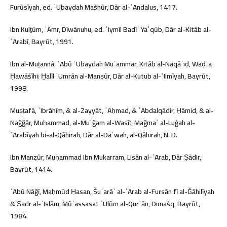
Furūsīyah, ed. ʿUbaydah Mašhūr, Dār al-ʾAndalus, 1417.
Ibn Kulṯūm, ʿAmr, Dīwānuhu, ed. ʾIymīl Badīʿ Yaʿqūb, Dār al-Kitāb al-
ʿArabī, Bayrūt, 1991.
Ibn al-Muṯanná, ʾAbū ʿUbaydah Muʿammar, Kitāb al-Naqāʾiḍ, Waḍʿa
Ḥawāšīhi: Ḫalīl ʿUmrān al-Manṣūr, Dār al-Kutub al-ʿIlmīyah, Bayrūt,
1998.
Muṣṭafá, ʾIbrāhīm, & al-Zayyāt, ʾAḥmad, & ʿAbdalqādir, Ḥāmid, & al-
Nağğār, Muḥammad, al-Muʿğam al-Wasīṭ, Mağmaʿ al-Luġah al-
ʿArabīyah bi-al-Qāhirah, Dār al-Daʿwah, al-Qāhirah, N. D.
Ibn Manẓūr, Muḥammad Ibn Mukarram, Lisān al-ʿArab, Dār Ṣādir,
Bayrūt, 1414.
ʾAbū Nāğī, Maḥmūd Ḥasan, Šuʿarāʾ al-ʿArab al-Fursān fī al-Ğāhilīyah
& Ṣadr al-ʾIslām, Mūʾassasat ʿUlūm al-Qurʾān, Dimašq, Bayrūt,
1984.