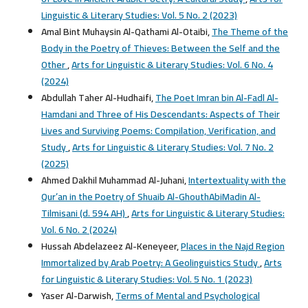
Linguistic & Literary Studies: Vol. 5 No. 2 (2023)
Amal Bint Muhaysin Al-Qathami Al-Otaibi,
The Theme of the
Body in the Poetry of Thieves: Between the Self and the
Other
,
Arts for Linguistic & Literary Studies: Vol. 6 No. 4
(2024)
Abdullah Taher Al-Hudhaifi,
The Poet Imran bin Al-Fadl Al-
Hamdani and Three of His Descendants: Aspects of Their
Lives and Surviving Poems: Compilation, Verification, and
Study
,
Arts for Linguistic & Literary Studies: Vol. 7 No. 2
(2025)
Ahmed Dakhil Muhammad Al-Juhani,
Intertextuality with the
Qur’an in the Poetry of Shuaib Al-GhouthAbiMadin Al-
Tilmisani (d. 594 AH)
,
Arts for Linguistic & Literary Studies:
Vol. 6 No. 2 (2024)
Hussah Abdelazeez Al-Keneyeer,
Places in the Najd Region
Immortalized by Arab Poetry: A Geolinguistics Study
,
Arts
for Linguistic & Literary Studies: Vol. 5 No. 1 (2023)
Yaser Al-Darwish,
Terms of Mental and Psychological