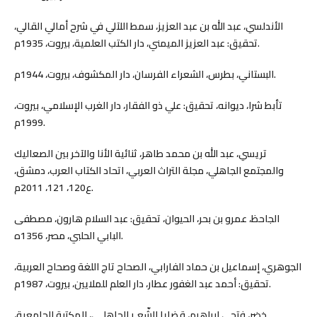
الأندلسي، عبد الله بن عبد العزيز، سمط اللآلي في شرح أمالي القالي،
تحقيق: عبد العزيز الميمني، دار الكتب العلمية، بيروت، 1935م.
البستاني، بطرس، الشعراء الفرسان، دار المكشوف، بيروت، 1944م.
تأبط شرا، ديوانه، تحقيق: علي ذو الفقار، دار الغرب الإسلامي، بيروت،
1999م.
تريسي، عبد الله بن محمد طاهر، ثنائية الأنا والآخر بين الصعاليك
والمجتمع الجاهلي، مجلة التراث العربي، اتحاد الكتاب العرب، دمشق،
ع120، 121، 2011م.
الجاحظ، عمرو بن بحر، الحيوان، تحقيق: عبد السلام هارون، مصطفى
البابي الحلبي، مصر، 1356ه.
الجوهري، إسماعيل بن حماد الفارابي، الصحاح تاج اللغة وصحاح العربية،
تحقيق: أحمد عبد الغفور عطار، دار العلم للملايين، بيروت، 1987م.
خضر، فتحي إبراهيم، قضايا الشّعـرِ الجاهلـي، المكتبة الجامعية،