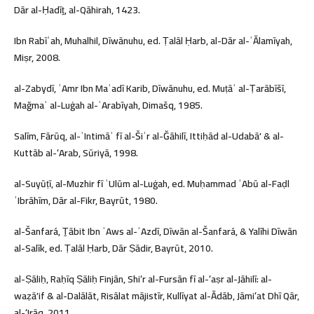
Dār al-Ḥadīṯ, al-Qāhirah, 1423.
Ibn Rabīʿah, Muhalhil, Dīwānuhu, ed. Ṭalāl Ḥarb, al-Dār al-ʿĀlamīyah,
Miṣr, 2008.
al-Zabydī, ʿAmr Ibn Maʿadī Karib, Dīwānuhu, ed. Muṭāʿ al-Ṭarābīšī,
Mağmaʿ al-Luġah al-ʿArabīyah, Dimašq, 1985.
Salīm, Fārūq, al-ʾIntimāʾ fī al-Šiʿr al-Ğāhilī, Ittiḥād al-Udabāʼ & al-
Kuttāb al-ʻArab, Sūriyā, 1998.
al-Suyūṭī, al-Muzhir fī ʿUlūm al-Luġah, ed. Muḥammad ʾAbū al-Faḍl
ʾIbrāhīm, Dār al-Fikr, Bayrūt, 1980.
al-Šanfará, Ṯābit Ibn ʾAws al-ʾAzdī, Dīwān al-Šanfará, & Yalīhi Dīwān
al-Salīk, ed. Ṭalāl Ḥarb, Dār Ṣādir, Bayrūt, 2010.
al-Ṣāliḥ, Raḥīq Ṣāliḥ Finjān, Shiʻr al-Fursān fī al-ʻaṣr al-Jāhilī: al-
waẓāʼif & al-Dalālāt, Risālat mājistīr, Kullīyat al-Ādāb, Jāmiʻat Dhī Qār,
al-ʻIrāq, 2011