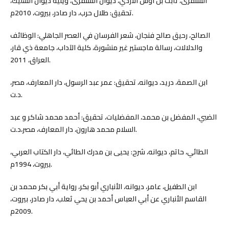
الشنفرى، ثابت بن أوس الأزدي، ديوان الشنفرى، ويليه ديوان السليك،
تحقيق: طلال حرب، دار صادر، بيروت، 2010م.
الصالح، رحيق صالح فنجان، شعر الفرسان في العصر الجاهلي: الوظائف
والدلالات، رسالة ماجستير غير منشورة، كلية الآداب، جامعة ذي قار،
العراق، 2011.
ابن الصمة، دريد، ديوانه، تحقيق: عمر عبد الرسول، دار المعارف، مصر،
د.ت.
الضبي، المفضل بن محمد، المفضليات، تحقيق: أحمد محمد شاكر و عبد
السلام محمد هارون، دار المعارف، مصر،د.ت.
الطائي، حاتم، ديوانه، شرح: يحيى بن مدرك الطائي، دار الكتاب العربي،
بيروت، 1994م.
ابن الطفيل، عامر، ديوانه، الأنباري أبو بكر، رواية أبي بكر محمد بن
القاسم الأنباري عن أبي العباس أحمد بن يحي ثعلب، دار صادر، بيروت،
2009م.