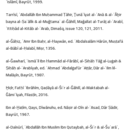
ʾIslāmī, Bayrūt, 1999.
Tarrīsī, ʿAbdallāh Ibn Muḥammad Ṭāhir, Ṯunāʾīyat al-ʾAnā & al-ʾĀḫir
bayna al-Ṣaʿālīk & al-Muğtamaʿ al-Ğāhilī, Mağallat al-Turāṯ al-ʿArabī,
ʾIttiḥād al-Kitāb al-ʿArab, Dimašq, issue 120, 121, 2011.
al-Ğāḥiẓ, ʿAmr Ibn Baḥr, al-Ḥaywān, ed. ʿAbdalsalām Hārūn, Muṣṭafá
al-Bābī al-Ḥalabī, Miṣr, 1356.
al-Ğawharī, ʾIsmāʿīl Ibn Ḥammād al-Fārābī, al-Ṣiḥāḥ Tāğ al-Luġah &
Ṣiḥāḥ al-ʿArabīyah, ed. ʾAḥmad ʿAbdalġafūr ʿAṭṭār, Dār al-ʿIlm lil-
Malāyīn, Bayrūt, 1987.
Ḫiḍr, Fatḥī ʾIbrāhīm, Qaḍāyā al-Šiʿr al-Ğāhilī, al-Maktabah al-
Ğāmiʿīyah, Filasṭīn, 2016.
Ibn al-Ḫaṭīm, Qays, Dīwānuhu, ed. Nāṣir al-Dīn al-ʾAsad, Dār Ṣādir,
Bayrūt, 1967.
al-Daīnūrī, ʿAbdallāh Ibn Muslim Ibn Qutaybah, al-Šiʿr & al-Šuʿarāʾ,