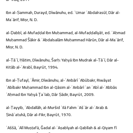
Ibn al-Ṣammah, Durayd, Dīwānuhu, ed. ʿUmar ʿAbdalrasūl, Dār al-
Maʿārif, Miṣr, N. D.
al-Ḍabbī, al-Mufaḍḍal Ibn Muḥammad, al-Mufaḍḍalīyāt, ed. ʾAḥmad
Muḥammad Šākir & ʿAbdalsalām Muḥammad Hārūn, Dār al-Maʿārif,
Miṣr, N. D.
al-Ṭāʾī, Ḥātim, Dīwānuhu, Šarḥ: Yaḥyá Ibn Mudrak al-Ṭāʾī, Dār al-
Kitāb al-ʿArabī, Bayrūt, 1994.
Ibn al-Ṭufayl, ʿĀmir, Dīwānuhu, al-ʾAnbārī ʾAbūbakr, Riwāyat
ʾAbībakr Muḥammad Ibn al-Qāsim al-ʾAnbārī ʿan ʾAbī al-ʿAbbās
ʾAḥmad Ibn Yaḥyá Ṯaʿlab, Dār Ṣādir, Bayrūt, 2009.
al-Ṭayyib, ʿAbdallāh, al-Muršid ʾilá Fahm ʾAšʿār al-ʿArab &
Ṣināʿatuhā, Dār al-Fikr, Bayrūt, 1970.
ʿAššā, ʿAlī Muṣṭafá, Ğadal al-ʿAṣabīyah al-Qabīlah & al-Qiyam fī