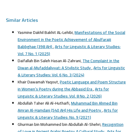
Similar Articles
Yasmine Dakhil Bakhit AL-Lehibi,
Manifestations of the Social
Environment in the Poetic Achievement of Abulfarajii
Babbghae (398 AH)
,
Arts for Linguistic & Literary Studies:
Vol. 7 No. 1 (2025)
Daifallah Bin Saleh Hasan Al-Zahrani,
The Complaint in the
Diwan al-Mufaddaliyyat: A Stylistic Study
,
Arts for Linguistic
& Literary Studies: Vol. 6 No. 3 (2024)
Khair Dawamah Yaqout,
Poetic Language and Poem Structure
in Women’s Poetry during the Abbasid Era
,
Arts for
Linguistic & Literary Studies: Vol. 8 No. 2 (2026)
Abdullah Taher Ali Al-Huthaifi,
Muhammad Bin Ahmed Bin
Amran Al-Hamdani (540 AH) His Life and Poetry
,
Arts for
Linguistic & Literary Studies: No. 9 (2021)
Ghurman bin Mohammed bin Abdullah Al-Shehri,
Recognition
of Love in Ancient Arabic Poetry: A Cultural Study
,
Arts for