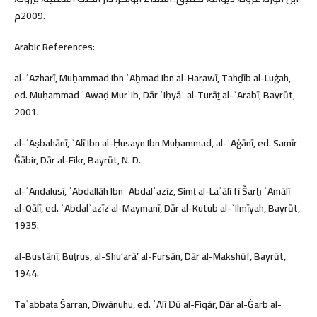
2009م.
Arabic References:
al-ʾAzharī, Muḥammad Ibn ʾAḥmad Ibn al-Harawī, Tahḏīb al-Luġah,
ed. Muḥammad ʿAwaḍ Murʿib, Dār ʾIḥyāʾ al-Turāṯ al-ʿArabī, Bayrūt,
2001.
al-ʾAṣbahānī, ʿAlī Ibn al-Ḥusayn Ibn Muḥammad, al-ʾAġānī, ed. Samīr
Ğābir, Dār al-Fikr, Bayrūt, N. D.
al-ʾAndalusī, ʿAbdallāh Ibn ʿAbdalʿazīz, Simṭ al-Laʾālī fī Šarḥ ʾAmālī
al-Qālī, ed. ʿAbdalʿazīz al-Maymanī, Dār al-Kutub al-ʿIlmīyah, Bayrūt,
1935.
al-Bustānī, Buṭrus, al-Shuʻarāʼ al-Fursān, Dār al-Makshūf, Bayrūt,
1944.
Taʾabbaṭa Šarran, Dīwānuhu, ed. ʿAlī Ḏū al-Fiqār, Dār al-Ġarb al-