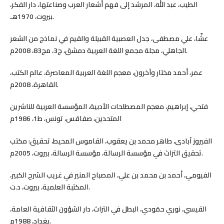
الطيب، عبد الله، المرشد إلى فهم أشعار العرب وصناعتها، دار الفكر،
بيروت، 1970هـ.
عشّا، علي مصطفى، جدل العصبية القبيلة والقيم في نماذج من الشعر
الجاهلي، مجلة مجمع اللغة العربية دمشق، ج3، مج83، 2008م.
عمر، أحمد مختار وآخرون، معجم اللغة العربية المعاصرة، عالم الكتب،
القاهرة، 2008م.
فتحي، إبراهيم، معجم المصطلحات الأدبية، المؤسسة العربية للناشرين
المتحدين، صفاقس، تونس، ط1، 1986م
الفيروز آبادى، طاهر محمد بن يعقوب، القاموس المحيط، تحقيق: مكتب
تحقيق التراث في مؤسسة الرسالة، مؤسسة الرسالة، بيروت، 2005م.
الفيومي، أحمد بن محمد بن علي، المصباح المنير في غريب الشرح الكبير،
المكتبة العلمية، بيروت، د.ت.
القيسي، نوري حمَودي، البطل في التراث، دار الشؤون الثقافية العامة،
بغداد، 1988م.