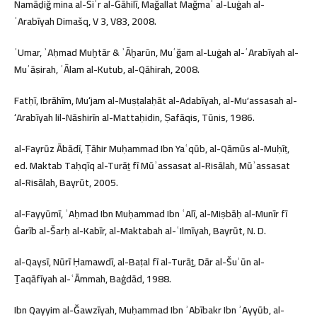
Namāḏiğ mina al-Šiʿr al-Ğāhilī, Mağallat Mağmaʿ al-Luġah al-
ʿArabīyah Dimašq, V 3, V83, 2008.
ʿUmar, ʾAḥmad Muḫtār & ʾĀḫarūn, Muʿğam al-Luġah al-ʿArabīyah al-
Muʿāṣirah, ʿĀlam al-Kutub, al-Qāhirah, 2008.
Fatḥī, Ibrāhīm, Muʻjam al-Muṣṭalaḥāt al-Adabīyah, al-Muʼassasah al-
ʻArabīyah lil-Nāshirīn al-Mattaḥidin, Ṣafāqis, Tūnis, 1986.
al-Fayrūz Ābādī, Ṭāhir Muḥammad Ibn Yaʿqūb, al-Qāmūs al-Muḥīṭ,
ed. Maktab Taḥqīq al-Turāṯ fī Mūʾassasat al-Risālah, Mūʾassasat
al-Risālah, Bayrūt, 2005.
al-Fayyūmī, ʾAḥmad Ibn Muḥammad Ibn ʿAlī, al-Miṣbāḥ al-Munīr fī
Ġarīb al-Šarḥ al-Kabīr, al-Maktabah al-ʿIlmīyah, Bayrūt, N. D.
al-Qaysī, Nūrī Ḥamawdī, al-Baṭal fī al-Turāṯ, Dār al-Šuʾūn al-
Ṯaqāfīyah al-ʿĀmmah, Baġdād, 1988.
Ibn Qayyim al-Ğawzīyah, Muḥammad Ibn ʾAbībakr Ibn ʾAyyūb, al-