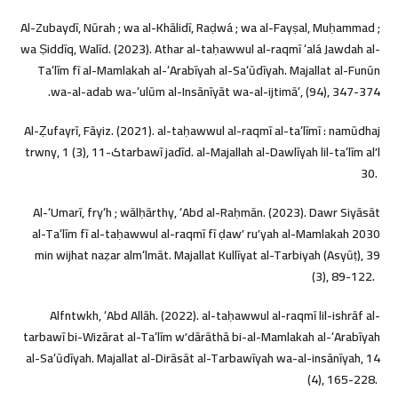
Al-Zubaydī, Nūrah ; wa al-Khālidī, Raḍwá ; wa al-Fayṣal, Muḥammad ;
wa Ṣiddīq, Walīd. (2023). Athar al-taḥawwul al-raqmī ʻalá Jawdah al-
Taʻlīm fī al-Mamlakah al-ʻArabīyah al-Saʻūdīyah. Majallat al-Funūn
wa-al-adab wa-ʻulūm al-Insānīyāt wa-al-ijtimāʻ, (94), 347-374.
‎ Al-Ẓufayrī, Fāyiz. (2021). al-taḥawwul al-raqmī al-taʻlīmī : namūdhaj
tarbawī jadīd. al-Majallah al-Dawlīyah lil-taʻlīm alʼlکtrwny, 1 (3), 11-
30. ‎
Al-ʻUmarī, fryʻh ; wālḥārthy, ʻAbd al-Raḥmān. (2023). Dawr Siyāsāt
al-Taʻlīm fī al-taḥawwul al-raqmī fī ḍawʼ ruʼyah al-Mamlakah 2030
min wijhat naẓar almʻlmāt. Majallat Kullīyat al-Tarbiyah (Asyūṭ), 39
(3), 89-122. ‎ ‎
Alfntwkh, ʻAbd Allāh. (2022). al-taḥawwul al-raqmī lil-ishrāf al-
tarbawī bi-Wizārat al-Taʻlīm wʼdārāthā bi-al-Mamlakah al-ʻArabīyah
al-Saʻūdīyah. Majallat al-Dirāsāt al-Tarbawīyah wa-al-insānīyah, 14
(4), 165-228. ‎