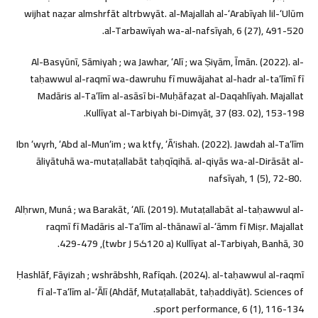
wijhat naẓar almshrfāt altrbwyāt. al-Majallah al-ʻArabīyah lil-ʻUlūm
al-Tarbawīyah wa-al-nafsīyah, 6 (27), 491-520.
Al-Basyūnī, Sāmiyah ; wa Jawhar, ʻAlī ; wa Ṣiyām, Īmān. (2022). al-
taḥawwul al-raqmī wa-dawruhu fī muwājahat al-hadr al-taʻlīmī fī
Madāris al-Taʻlīm al-asāsī bi-Muḥāfaẓat al-Daqahlīyah. Majallat
Kullīyat al-Tarbiyah bi-Dimyāṭ, 37 (83. 02), 153-198.
Ibn ʻwyrh, ʻAbd al-Munʻim ; wa ktfy, ʻĀʼishah. (2022). Jawdah al-Taʻlīm
āliyātuhā wa-mutaṭallabāt taḥqīqihā. al-qiyās wa-al-Dirāsāt al-
nafsīyah, 1 (5), 72-80. ‎
Alḥrwn, Muná ; wa Barakāt, ʻAlī. (2019). Mutaṭallabāt al-taḥawwul al-
raqmī fī Madāris al-Taʻlīm al-thānawī al-ʻāmm fī Miṣr. Majallat
Kullīyat al-Tarbiyah, Banhā, 30 (120 aکtwbr J 5), 429-479.
Ḥashlāf, Fāyizah ; wshrābshh, Rafīqah. (2024). al-taḥawwul al-raqmī
fī al-Taʻlīm al-ʻĀlī (Ahdāf, Mutaṭallabāt, taḥaddiyāt). Sciences of
sport performance, 6 (1), 116-134.