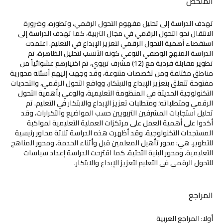
الملخص
تهدف الدراسة إلى تحليل مفهوم التحول الرقمي، وتطوره، وضرورة
الانتقال نحو التحول الرقمي في مجال التربية، كما تهدف الدراسة إلى
استقصاء أهمية التحول الرقمي لتعزيز الإبداع في التعليم. اعتمدت
الدراسة المنهج الوصفي النوعي كونه الأنسب لتحليل الظاهرة، تم
تطوير مقابلة فردية مع (12) مشرف تربوي، تم اختيارهم عشوائياً من
مناطق مختلفة ومن تخصصات متنوعة، وقد وجهت إليهم أسئلة محورية
مفتوحة تتعلق بتعزيز الإبداع والابتكار، وواقع التحول الرقمي، والتحديات
التكنولوجية الحديثة في المنظومة التعليمية، والوعي بأهمية التحول
الرقمي ومتطلباته؛ ومتطلبات تعزيز الإبداع والابتكار في التعليم. تم
تحليل استجابات المشرفين التربويين حسب المواضيع والتكرارات، وقد
أكدوا على أهمية العمل على مرتكزات العملية التعليمية لمواكبة
المستجدات التكنولوجية، وقد أظهرت هذه الدراسة ثلاثة محاور رئيسية
للتطوير، هي: محور تأهيل المعلمين قبل وأثناء الخدمة، ومحور المناهج
التعليمية، ومحور البنية التحتية، كما اقترحت الدراسة إعداد سياسات
للتحول الرقمي في التعليم لتعزيز الإبداع والابتكار.
المراجع
أولا: المراجع العربية