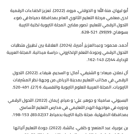
أبو لبهان، منة الله؛ و الخولاني، مروه. (2022). تعزيز الكفاءات الرقمية
لدى معلمي مرحلة التعليم الثانوي العام بمحافظة دمياط في ضوء
التحول الرقمي للتعليم: تصور مقترح. المجلة التربوية لکلية التربية
بسوهاج، 99(99)، 521-628.‎
أحمد، محمود؛ وعبدالعزيز، أميرة. (2024). العلاقة بين تطبيق متطلبات
التحول الرقمي وجودة التعلم الإلكتروني: دراسة ميدانية. المجلة العربية
للإدارة، 44(2)، 143-162.‎
آل نملان، ميعاد؛ و الشنيفي، آمال؛ و السحيم، هيفاء. (2022). التحول
الرقمي في مكاتب التعليم بمدينة الرياض من وجهة نظر المشرفات
التربويات. المجلة العربية للعلوم التربوية والنفسية، 6 (27)، 491-520.
البسيوني، سامية؛ و جوهر، علي؛ و صيام، إيمان. (2022). التحول الرقمي
ودوره في مواجهة الهدر التعليمي في مدارس التعليم الأساسي
بمحافظة الدقهلية. مجلة کلية التربية بدمياط، 37(83.02)، 153-198.‎
بن عويرة، عبد المنعم؛ و كتفي، عائشة. (2022). جودة التعليم آلياتها