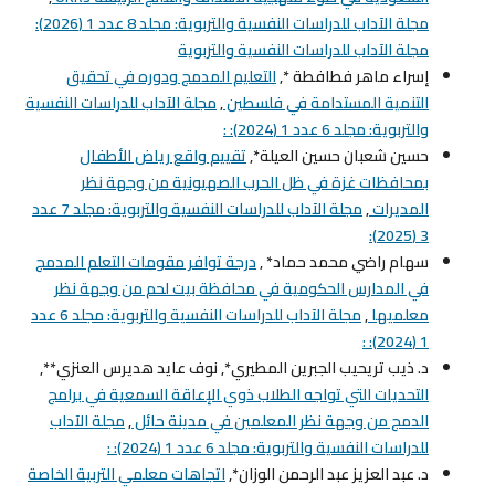
مجلة الآداب للدراسات النفسية والتربوية: مجلد 8 عدد 1 (2026):
مجلة الآداب للدراسات النفسية والتربوية
إسراء ماهر فطافطة *,
التعليم المدمج ودوره في تحقيق
التنمية المستدامة في فلسطين
,
مجلة الآداب للدراسات النفسية
والتربوية: مجلد 6 عدد 1 (2024): :
حسين شعبان حسين العيلة*,
تقييم واقع رياض الأطفال
بمحافظات غزة في ظل الحرب الصهيونية من وجهة نظر
المديرات
,
مجلة الآداب للدراسات النفسية والتربوية: مجلد 7 عدد
3 (2025):
سهام راضي محمد حماد* ,
درجة توافر مقومات التعلم المدمج
في المدارس الحكومية في محافظة بيت لحم من وجهة نظر
معلميها
,
مجلة الآداب للدراسات النفسية والتربوية: مجلد 6 عدد
1 (2024): :
د. ذيب تريحيب الجبرين المطيري*, نوف عايد هديرس العنزي**,
التحديات التي تواجه الطلاب ذوي الإعاقة السمعية في برامج
الدمج من وجهة نظر المعلمين في مدينة حائل
,
مجلة الآداب
للدراسات النفسية والتربوية: مجلد 6 عدد 1 (2024): :
د. عبد العزيز عبد الرحمن الوزان*,
اتجاهات معلمي التربية الخاصة