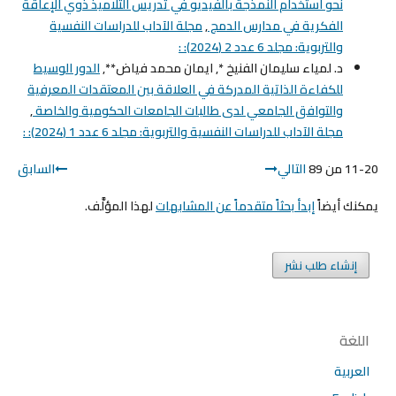
نحو استخدام النمذجة بالفيديو في تدريس التلاميذ ذوي الإعاقة
الفكرية في مدارس الدمج
,
مجلة الآداب للدراسات النفسية
والتربوية: مجلد 6 عدد 2 (2024): :
د. لمياء سليمان الفنيخ *, ايمان محمد فياض**,
الدور الوسيط
للكفاءة الذاتية المدركة في العلاقة بين المعتقدات المعرفية
والتوافق الجامعي لدى طالبات الجامعات الحكومية والخاصة
,
مجلة الآداب للدراسات النفسية والتربوية: مجلد 6 عدد 1 (2024): :
11-20 من 89
التالي
السابق
يمكنك أيضاً
إبدأ بحثاً متقدماً عن المشابهات
لهذا المؤلَّف.
إنشاء طلب نشر
اللغة
العربية