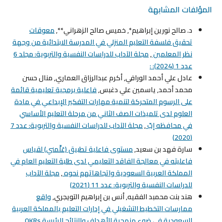
المؤلفات المشابهة
د. صالح نورين إبراهيم*, خميس صالح الزهراني**,
معوقات
تحقيق فلسفة التعليم المنزلي في المدرسة الابتدائية من وجهة
نظر المعلمين
,
مجلة الآداب للدراسات النفسية والتربوية: مجلد 6
عدد 1 (2024): :
عادل علي أحمد الورافي, أكرم عبدالرزاق العماري, منال حسن
محمد أحمد, ياسمين علي دغبس,
فاعلية برمجية تعليمية قائمة
على الرسوم المتحركة لتنمية مهارات التفكير الإبداعي في مادة
العلوم لدى تلميذات الصف الثاني من مرحلة التعليم الأساسي
في محافظه إبّ
,
مجلة الآداب للدراسات النفسية والتربوية: عدد 7
(2020)
سارة فهد بن سعيد,
مستوى فاعلية تطبيق (عَلِّمني) لقياس
فاعليته في معالجة الفاقد التعليمي لدى طلبة التعليم العام في
المملكة العربية السعودية واتجاهاتهم نحوه
,
مجلة الآداب
للدراسات النفسية والتربوية: عدد 11 (2021)
هند بنت محمبد الفقيه, أنس بن إبراهيم التويجري,
واقع
ممارسات التخطيط التشغيلي في إدارات التعليم بالمملكة العربية
السعودية في ضوء منهجية الأهداف والنتائج الرئيسة OKRs
,