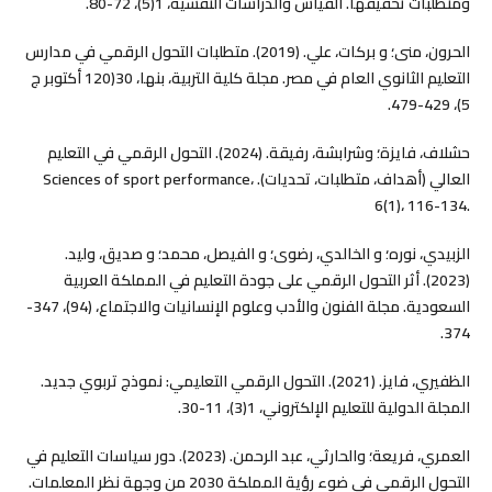
ومتطلبات تحقيقها. القياس والدراسات النفسية، 1(5)، 72-80.‎
الحرون، منى؛ و برکات، علي. (2019). متطلبات التحول الرقمي في مدارس
التعليم الثانوي العام في مصر. مجلة کلية التربية، بنها، 30(120 أکتوبر ج
5)، 429-479.‎
حشلاف، فايزة؛ وشرابشة، رفيقة. (2024). التحول الرقمي في التعليم
العالي (أهداف، متطلبات، تحديات). Sciences of sport performance،
6(1)، 116-134.‎
الزبيدي، نوره؛ و الخالدي، رضوى؛ و الفيصل، محمد؛ و صديق، وليد.
(2023). أثر التحول الرقمي على جودة التعليم في المملكة العربية
السعودية. مجلة الفنون والأدب وعلوم الإنسانيات والاجتماع، (94)، 347-
374.‎
الظفيري، فايز. (2021). التحول الرقمي التعليمي: نموذج تربوي جديد.
المجلة الدولية للتعليم الإلکتروني، 1(3)، 11-30.‎
العمري، فريعة؛ والحارثي، عبد الرحمن. (2023). دور سياسات التعليم في
التحول الرقمي في ضوء رؤية المملكة 2030 من وجهة نظر المعلمات.