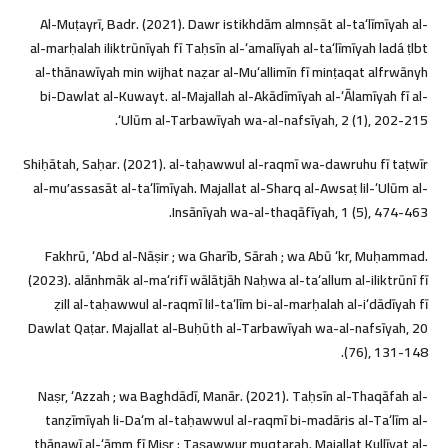
Al-Muṭayrī, Badr. (2021). Dawr istikhdām almnṣāt al-taʻlīmīyah al-
iliktrūnīyah fī Taḥsīn al-ʻamalīyah al-taʻlīmīyah ladá ṭlbt‏ al-marḥalah
al-thānawīyah min wijhat naẓar al-Muʻallimīn fī minṭaqat alfrwānyh
bi-Dawlat al-Kuwayt. al-Majallah al-Akādīmīyah al-ʻĀlamīyah fī al-
ʻUlūm al-Tarbawīyah wa-al-nafsīyah, 2 (1), 202-215.
Shiḥātah, Saḥar. (2021). al-taḥawwul al-raqmī wa-dawruhu fī taṭwīr
al-muʼassasāt al-taʻlīmīyah. Majallat al-Sharq al-Awsaṭ lil-ʻUlūm al-
Insānīyah wa-al-thaqāfīyah, 1 (5), 474-463.
Fakhrū, ʻAbd al-Nāṣir ; wa Gharīb, Sārah ; wa Abū ʻkr, Muḥammad.
(2023). alānhmāk al-maʻrifī wālātjāh Naḥwa al-taʻallum al-iliktrūnī fī
ẓill al-taḥawwul al-raqmī lil-taʻlīm bi-al-marḥalah al-iʻdādīyah fī
Dawlat Qaṭar. Majallat al-Buḥūth al-Tarbawīyah wa-al-nafsīyah, 20
(76), 131-148.
Naṣr, ʻAzzah ; wa Baghdādī, Manār. (2021). Taḥsīn al-Thaqāfah al-
tanẓīmīyah li-Daʻm al-taḥawwul al-raqmī bi-madāris al-Taʻlīm al-
thānawī al-ʻāmm fī Miṣr : Taṣawwur muqtaraḥ. Majallat Kullīyat al-