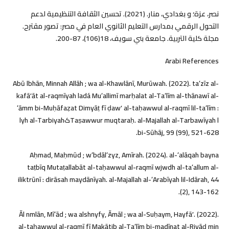
نصر، عزة؛ و بغدادي، منار. (2021). تحسين الثقافة التنظيمية لدعم
التحول الرقمي بمدارس التعليم الثانوي العام في مصر: تصور مقترح.
مجلة کلية التربية. جامعة بني سويف، 18(106)، 87-200.‎
Arabi References
Abū lbhān, Minnah Allāh ; wa al-Khawlānī, Murūwah. (2022). taʻzīz al-
kafāʼāt al-raqmīyah ladá Muʻallimī marḥalat al-Taʻlīm al-thānawī al-
ʻāmm bi-Muḥāfaẓat Dimyāṭ fī ḍawʼ al-taḥawwul al-raqmī lil-taʻlīm :
Taṣawwur muqtaraḥ. al-Majallah al-Tarbawīyah lکlyh al-Tarbiyah
bi-Sūhāj, 99 (99), 521-628.
Aḥmad, Maḥmūd ; wʻbdālʻzyz, Amīrah. (2024). al-ʻalāqah bayna
taṭbīq Mutaṭallabāt al-taḥawwul al-raqmī wjwdh al-taʻallum al-
iliktrūnī : dirāsah maydānīyah. al-Majallah al-ʻArabīyah lil-Idārah, 44
(2), 143-162.
Āl nmlān, Mīʻād ; wa alshnyfy, Āmāl ; wa al-Suḥaym, Hayfāʼ. (2022).
al-taḥawwul al-raqmī fī Makātib al-Taʻlīm bi-madīnat al-Riyāḍ min