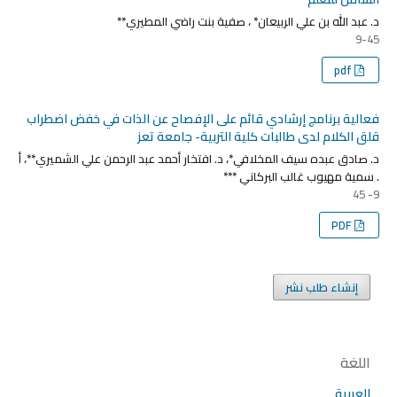
د. عبد الله بن علي الربيعان* ، صفية بنت راضي المطيري**
9-45
pdf
فعالية برنامج إرشادي قائم على الإفصاح عن الذات في خفض اضطراب
قلق الكلام لدى طالبات كلية التربية- جامعة تعز
د. صادق عبده سيف المخلافي*، د. افتخار أحمد عبد الرحمن علي الشميري**، أ
. سمية مهيوب غالب البركاني ***
9- 45
PDF
إنشاء طلب نشر
اللغة
العربية