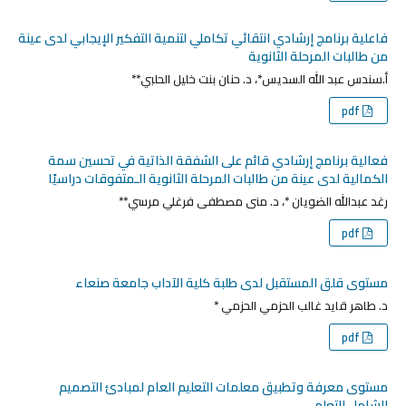
فاعلية برنامج إرشادي انتقائي تكاملي لتنمية التفكير الإيجابي لدى عينة
من طالبات المرحلة الثانوية
أ.سندس عبد الله السديس*، د. حنان بنت خليل الحلبي**
pdf
فعالية برنامج إرشادي قائم على الشفقة الذاتية في تحسين سمة
الكمالية لدى عينة من طالبات المرحلة الثانوية الـمتفوقات دراسيًا
رغد عبدالله الضویان *، د. منى مصطفى فرغلي مرسي**
pdf
مستوى قلق المستقبل لدى طلبة كلية الآداب جامعة صنعاء
د. طاهر قايد غالب الحزمي الحزمي *
pdf
مستوى معرفة وتطبيق معلمات التعليم العام لمبادئ التصميم
الشامل للتعلم