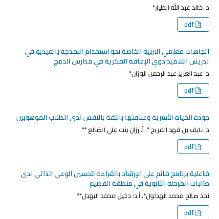
د. خالد عبد الله الطيار*
pdf
اتجاهات معلمي التربية الخاصة نحو استخدام النمذجة بالفيديو في
تدريس التلاميذ ذوي الإعاقة الفكرية في مدارس الدمج
د. عبد العزيز عبد الرحمن الوزان*
pdf
جودة الحياة الأسرية وعلاقتها بالثقة بالنفس لدى الطلاب الموهوبين
د. نايف بن فهد الفريح *، أ. رزان بنت علي الضالع **
pdf
فاعلية برنامج قائم على الإرشاد‎ ‎بالقراءة‎ ‎لتحسين الوعي الذاتي لدى
طالبات المرحلة الثانوية في منطقة القصيم
نجد صالح محمد الهذلول*، أ.د: دخيل محمد البهدل**
pdf