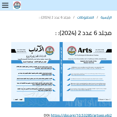
الرئيسية
/
المحفوظات
/
مجلد 6 عدد 2 (2024): :
مجلد 6 عدد 2 (2024): :
DOI:
https://doi.org/10.53285/artsep.v6i2