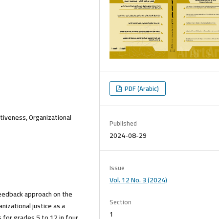
PDF (Arabic)
iveness, Organizational
Published
2024-08-29
Issue
Vol. 12 No. 3 (2024)
eedback approach on the
Section
izational justice as a
1
 for grades 5 to 12 in four