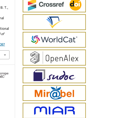
 B. T.,
nal
tional
 of
2087