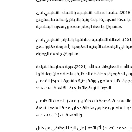
السويلم، هيلة بنت عبد الله. (2018). علاقة العدالة التنظيمية بالانتماء التنظيمي لدى
لجامعة السعودية الإلكترونية بالرياض[رسالة ماجستيرغير
منشورة]، جامعة الإمام محمد بن سعود الإسلامية.
القصير، عثمان محمد. (2015). العدالة التنظيمية وعلاقتها بالالتزام التنظيمي لدى
ية في الجامعات الأردنية الحكومية [أطروحة دكتوراهغير
منشورة]، جامعة اليرموك.
العلوية، خديجة بنت عبد الله، والمعايطة، عبد الله. (2021). درجة ممارسة القيادة
ارس الحكومية بمحافظة الداخلية بسلطنة عمان وعلاقتها
وجهة نظر المعلمين، ورقة بحثية منشورة، المركز القومي
للبحوث التربية والتعليمية، القاهرة.166- 196.
الظفري، سعيد بن سلمان، والسعيدية، ضحيوة بنت خلفان. (2019). الصمت التنظيمي
لدى العاملين بمدارس سلطنة عمان، مجلة العلوم التربوية
والنفسية، 21(1)، 373- 401.
النعيمي، فاطمة بنت حمد بن محمد. (2021). أثر التحفيز على الرضا الوظيفي من خلال