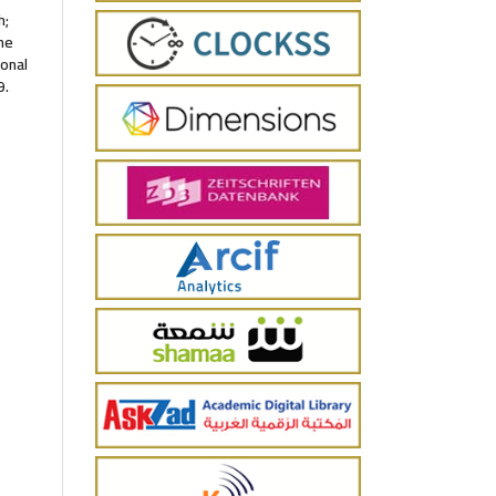
h;
the
ional
9.