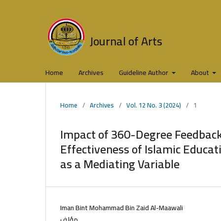
Journal of Arts
Home
Archives
Guideline Author
About
Home
/
Archives
/
Vol. 12 No. 3 (2024)
/
1
Impact of 360-Degree Feedback
Effectiveness of Islamic Educat
as a Mediating Variable
Iman Bint Mohammad Bin Zaid Al-Maawali
مؤلف