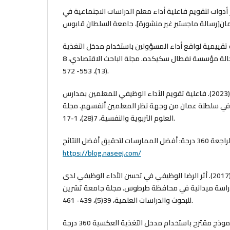
ر. (2014). تطوير أدوات لتقويم فاعلية أداء معلم الدراسات الاجتماعية في
لح. (2020). دراسة تقييمية لواقع أداء المسؤولين باستخدام مدخل التغذية
العكسية 360 درجة: دراسة حالة مؤسسة نفطال سكيكده. مجلة الباحث الاقتصادي، 8
(13)، 553- 572.
الجهوري، محمد سالم علي. (2023). فاعلية تقويم الأداء الوظيفي للمعلمين بمدارس
في سلطنة عمان من وجهة نظر المعلمين أنفسهم. مجلة
العلوم التربوية والنفسية، 7(28)، 1-17.
https://blog.naseej.com/
حنا، فاضل؛ وخوري، رشا. (2017). أثر الرضا الوظيفي في تحسن الأداء الوظيفي لدى
: دراسة ميدانية في محافظة طرطوس. مجلة جامعة تشرين
للبحوث والدراسات العلمية، 39(5)، 439- 461.
الطبال، عبد الله. (2021). نموذج مقترح باستخدام مدخل التغذية العكسية 360 درجة