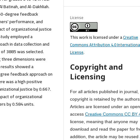
l Batinah, and Al-Dakhliah.
360-degree feedback
License
hers' performance, and
act of organizational justice
 study employed a
This work is licensed under a
Creative
oach in data collection and
Commons Attribution 4.0 Internationa
t of 3885 was selected.
License
.
ng three dimensions were
Copyright and
he results showed a
-degree feedback approach on
Licensing
re was a high positive
zational justice by 0.667.
For all articles published in journal,
impact of organizational
copyright is retained by the authors
ers by 0.584 units.
Articles are licensed under an ope
access
Creative Commons CC BY 
license, meaning that anyone may
download and read the paper for fr
addition, the article may be reused