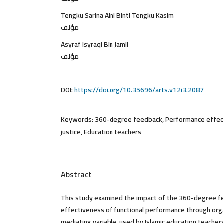
Tengku Sarina Aini Binti Tengku Kasim
مؤلف
Asyraf Isyraqi Bin Jamil
مؤلف
DOI:
https://doi.org/10.35696/arts.v12i3.2087
Keywords:
360-degree feedback, Performance effect
justice, Education teachers
Abstract
This study examined the impact of the 360-degree f
effectiveness of functional performance through organ
mediating variable, used by Islamic education teachers