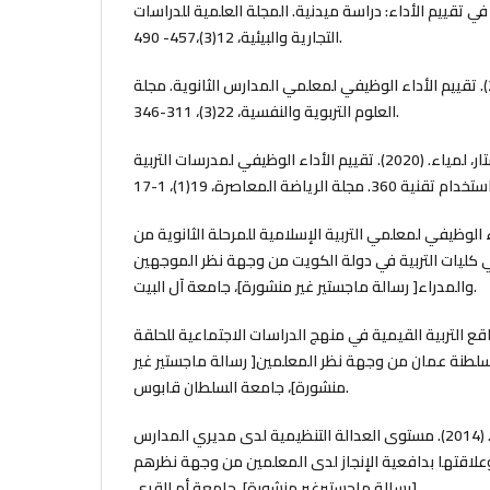
في تقييم الأداء: دراسة ميدنية. المجلة العلمية للدراسات
التجارية والبيئية، 12(3)،457- 490.
عبد الحميد، فاتن سعد. (2021). تقييم الأداء الوظيفي لمعلمي المدارس الثانوية. مجلة
العلوم التربوية والنفسية، 22(3)، 311-346.
عبيد، أسيل حميد؛ وعبد الستار، لمياء. (2020). تقييم الأداء الوظيفي لمدرسات التربية
فيصل. (2017). الأداء الوظيفي لمعلمي التربية الإسلامية للمرحلة الثانوية من
كليات التربية في دولة الكويت من وجهة نظر الموجهين
والمدراء[ رسالة ماجستير غير منشورة]، جامعة آل البيت.
لي، صبحا حمد. (2013) واقع التربية القيمية في منهج الدراسات الاجتماعية للحلقة
بسلطنة عمان من وجهة نظر المعلمين[ رسالة ماجستير غير
منشورة]، جامعة السلطان قابوس.
الشهري، محمد بن محمد. (2014). مستوى العدالة التنظيمية لدى مديري المدارس
علاقتها بدافعية الإنجاز لدى المعلمين من وجهة نظرهم
[رسالة ماجستيرغير منشورة]، جامعة أم القرى.