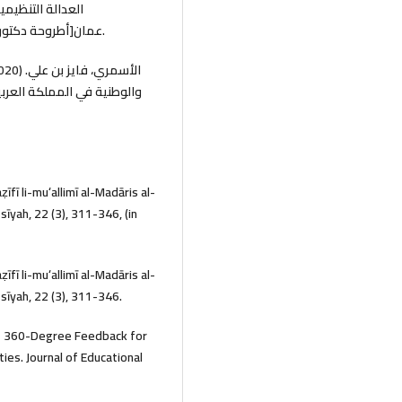
العدالة التنظيمي
عمان[أطروحة دكتوراهغير منشورة]، جامعة العلوم الإسلامية الماليزية، نيلاي.
والوطنية في المملكة العرب
īfī li-muʻallimī al-Madāris al-
īyah, 22 (3), 311-346, (in
īfī li-muʻallimī al-Madāris al-
sīyah, 22 (3), 311-346.
n of 360-Degree Feedback for
ies. Journal of Educational