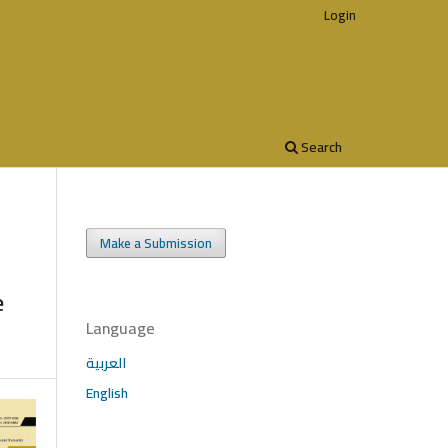
Login
Search
Make a Submission
e
Language
العربية
English