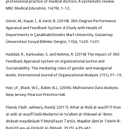
professional practice of medical doctors: A systematic review.
MBC Medical Education, 14(76), 1-12.
Görün, M., Kayar, İ., & Varol, B. (2018). 360-Degree Performance
Appraisal and Feedback System: A Study with Heads of
Departments in ÇanakkaleOnsekiz Mart University. Gaziantep
Üniversitesi Sosyal Bilimler Dergisi, 17(4), 1425-1437.
Haddad, R., Karkoulian, S. and Nehme, R. (2018) The Impact of 360
Feedback Appraisal system on organizational Justice and
Sustainability: The mediating roles of gender and managerial
levels. International Journal of Organizational Analysis 27(1), P1-19.
Hair, J.F., Black, W.C., Babin, B.J., (2006). Multivariate Data Analysis.
New Jersey: Pearson Prentice Hall.
Ḥannā, Fāḍil ; wkhwry, Rashā. (2017). Athar al-Riḍā al-waẓīfī fī tḥsn
al-adāʼ al-waẓīfī ladá Mudarrisī al-taʻallum al-thānawī al-ʻāmm:
dirāsah maydānīyah fī Muḥāfaẓat Ṭarṭūs. Majallat Jāmiʻat Tishrīn lil-
Buḥūth wa-al-Dirāsāt al-ʻIlmīyah, 39 (5), 439-461.