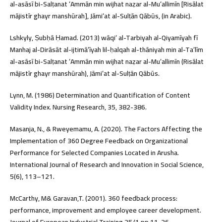
al-asāsī bi-Salṭanat ʻAmmān min wijhat naẓar al-Muʻallimīn [Risālat
mājistīr ghayr manshūrah], Jāmiʻat al-Sulṭān Qābūs, (in Arabic).
Lshkyly, Ṣubḥā Ḥamad. (2013) wāqiʻ al-Tarbiyah al-Qiyamīyah fī
Manhaj al-Dirāsāt al-ijtimāʻīyah lil-ḥalqah al-thāniyah min al-Taʻlīm
al-asāsī bi-Salṭanat ʻAmmān min wijhat naẓar al-Muʻallimīn (Risālat
mājistīr ghayr manshūrah), Jāmiʻat al-Sulṭān Qābūs.
Lynn, M. (1986) Determination and Quantification of Content
Validity Index. Nursing Research, 35, 382-386.
Masanja, N., & Rweyemamu, A. (2020). The Factors Affecting the
Implementation of 360 Degree Feedback on Organizational
Performance for Selected Companies Located in Arusha.
International Journal of Research and Innovation in Social Science,
5(6), 113–121.
McCarthy, M& Garavan,T. (2001). 360 feedback process:
performance, improvement and employee career development.