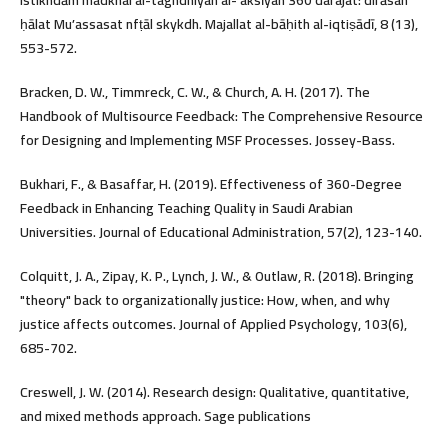
ḥālat Muʼassasat nfṭāl skykdh. Majallat al-bāḥith al-iqtiṣādī, 8 (13),
553-572.
Bracken, D. W., Timmreck, C. W., & Church, A. H. (2017). The
Handbook of Multisource Feedback: The Comprehensive Resource
for Designing and Implementing MSF Processes. Jossey-Bass.
Bukhari, F., & Basaffar, H. (2019). Effectiveness of 360-Degree
Feedback in Enhancing Teaching Quality in Saudi Arabian
Universities. Journal of Educational Administration, 57(2), 123-140.
Colquitt, J. A., Zipay, K. P., Lynch, J. W., & Outlaw, R. (2018). Bringing
"theory" back to organizationally justice: How, when, and why
justice affects outcomes. Journal of Applied Psychology, 103(6),
685-702.
Creswell, J. W. (2014). Research design: Qualitative, quantitative,
and mixed methods approach. Sage publications