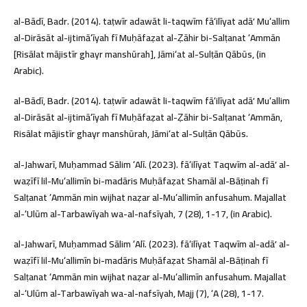
al-Bādī, Badr. (2014). taṭwīr adawāt li-taqwīm fāʻilīyat adāʼ Muʻallim
al-Dirāsāt al-ijtimāʻīyah fī Muḥāfaẓat al-Ẓāhir bi-Salṭanat ʻAmmān
[Risālat mājistīr ghayr manshūrah], Jāmiʻat al-Sulṭān Qābūs, (in
Arabic).
al-Bādī, Badr. (2014). taṭwīr adawāt li-taqwīm fāʻilīyat adāʼ Muʻallim
al-Dirāsāt al-ijtimāʻīyah fī Muḥāfaẓat al-Ẓāhir bi-Salṭanat ʻAmmān,
Risālat mājistīr ghayr manshūrah, Jāmiʻat al-Sulṭān Qābūs.
al-Jahwarī, Muḥammad Sālim ʻAlī. (2023). fāʻilīyat Taqwīm al-adāʼ al-
waẓīfī lil-Muʻallimīn bi-madāris Muḥāfaẓat Shamāl al-Bāṭinah fī
Salṭanat ʻAmmān min wijhat naẓar al-Muʻallimīn anfusahum. Majallat
al-ʻUlūm al-Tarbawīyah wa-al-nafsīyah, 7 (28), 1-17, (in Arabic).
al-Jahwarī, Muḥammad Sālim ʻAlī. (2023). fāʻilīyat Taqwīm al-adāʼ al-
waẓīfī lil-Muʻallimīn bi-madāris Muḥāfaẓat Shamāl al-Bāṭinah fī
Salṭanat ʻAmmān min wijhat naẓar al-Muʻallimīn anfusahum. Majallat
al-ʻUlūm al-Tarbawīyah wa-al-nafsīyah, Majj (7), ʻA (28), 1-17.