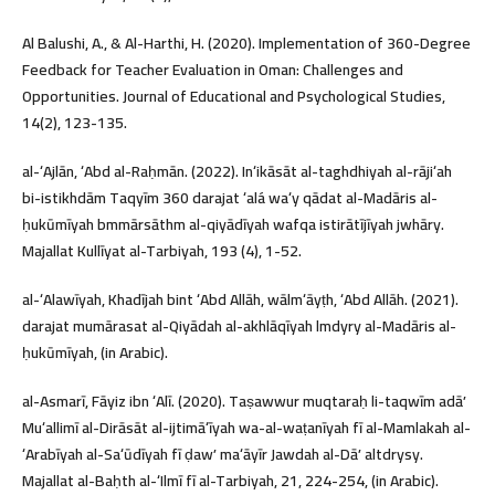
Al Balushi, A., & Al-Harthi, H. (2020). Implementation of 360-Degree
Feedback for Teacher Evaluation in Oman: Challenges and
Opportunities. Journal of Educational and Psychological Studies,
14(2), 123-135.
al-ʻAjlān, ʻAbd al-Raḥmān. (2022). Inʻikāsāt al-taghdhiyah al-rājiʻah
bi-istikhdām Taqyīm 360 darajat ʻalá waʻy qādat al-Madāris al-
ḥukūmīyah bmmārsāthm al-qiyādīyah wafqa istirātījīyah jwhāry.
Majallat Kullīyat al-Tarbiyah, 193 (4), 1-52.
al-ʻAlawīyah, Khadījah bint ʻAbd Allāh, wālmʻāyṭh, ʻAbd Allāh. (2021).
darajat mumārasat al-Qiyādah al-akhlāqīyah lmdyry al-Madāris al-
ḥukūmīyah, (in Arabic).
al-Asmarī, Fāyiz ibn ʻAlī. (2020). Taṣawwur muqtaraḥ li-taqwīm adāʼ
Muʻallimī al-Dirāsāt al-ijtimāʻīyah wa-al-waṭanīyah fī al-Mamlakah al-
ʻArabīyah al-Saʻūdīyah fī ḍawʼ maʻāyīr Jawdah al-Dāʼ altdrysy.
Majallat al-Baḥth al-ʻIlmī fī al-Tarbiyah, 21, 224-254, (in Arabic).