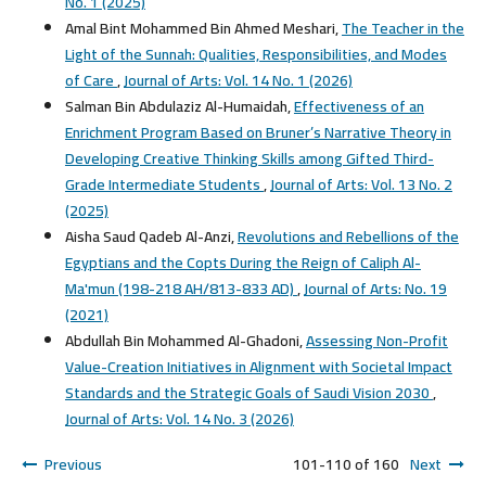
No. 1 (2025)
Amal Bint Mohammed Bin Ahmed Meshari,
The Teacher in the
Light of the Sunnah: Qualities, Responsibilities, and Modes
of Care
,
Journal of Arts: Vol. 14 No. 1 (2026)
Salman Bin Abdulaziz Al-Humaidah,
Effectiveness of an
Enrichment Program Based on Bruner’s Narrative Theory in
Developing Creative Thinking Skills among Gifted Third-
Grade Intermediate Students
,
Journal of Arts: Vol. 13 No. 2
(2025)
Aisha Saud Qadeb Al-Anzi,
Revolutions and Rebellions of the
Egyptians and the Copts During the Reign of Caliph Al-
Ma'mun (198-218 AH/813-833 AD)
,
Journal of Arts: No. 19
(2021)
Abdullah Bin Mohammed Al-Ghadoni,
Assessing Non-Profit
Value-Creation Initiatives in Alignment with Societal Impact
Standards and the Strategic Goals of Saudi Vision 2030
,
Journal of Arts: Vol. 14 No. 3 (2026)
Previous
101-110 of 160
Next