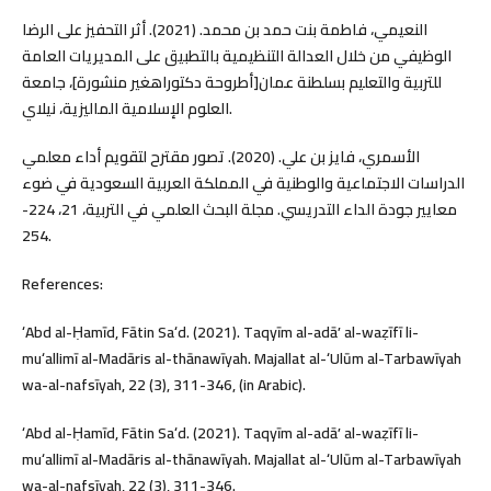
النعيمي، فاطمة بنت حمد بن محمد. (2021). أثر التحفيز على الرضا
الوظيفي من خلال العدالة التنظيمية بالتطبيق على المديريات العامة
للتربية والتعليم بسلطنة عمان[أطروحة دكتوراهغير منشورة]، جامعة
العلوم الإسلامية الماليزية، نيلاي.
الأسمري، فايز بن علي. (2020). تصور مقترح لتقويم أداء معلمي
الدراسات الاجتماعية والوطنية في المملكة العربية السعودية في ضوء
معايير جودة الداء التدريسي. مجلة البحث العلمي في التربية، 21، 224-
254.
References:
ʻAbd al-Ḥamīd, Fātin Saʻd. (2021). Taqyīm al-adāʼ al-waẓīfī li-
muʻallimī al-Madāris al-thānawīyah. Majallat al-ʻUlūm al-Tarbawīyah
wa-al-nafsīyah, 22 (3), 311-346, (in Arabic).
ʻAbd al-Ḥamīd, Fātin Saʻd. (2021). Taqyīm al-adāʼ al-waẓīfī li-
muʻallimī al-Madāris al-thānawīyah. Majallat al-ʻUlūm al-Tarbawīyah
wa-al-nafsīyah, 22 (3), 311-346.