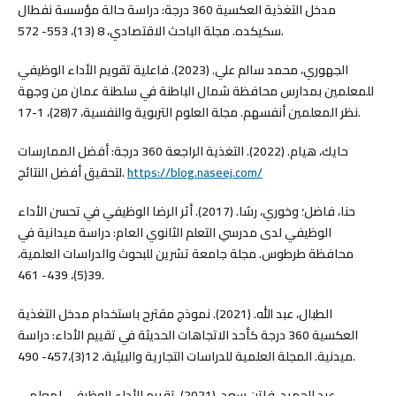
مدخل التغذية العكسية 360 درجة: دراسة حالة مؤسسة نفطال
سكيكده. مجلة الباحث الاقتصادي، 8 (13)، 553- 572.
الجهوري، محمد سالم علي. (2023). فاعلية تقويم الأداء الوظيفي
للمعلمين بمدارس محافظة شمال الباطنة في سلطنة عمان من وجهة
نظر المعلمين أنفسهم. مجلة العلوم التربوية والنفسية، 7(28)، 1-17.
حايك، هيام. (2022). التغذية الراجعة 360 درجة: أفضل الممارسات
لتحقيق أفضل النتائج.
https://blog.naseej.com/
حنا، فاضل؛ وخوري، رشا. (2017). أثر الرضا الوظيفي في تحسن الأداء
الوظيفي لدى مدرسي التعلم الثانوي العام: دراسة ميدانية في
محافظة طرطوس. مجلة جامعة تشرين للبحوث والدراسات العلمية،
39(5)، 439- 461.
الطبال، عبد الله. (2021). نموذج مقترح باستخدام مدخل التغذية
العكسية 360 درجة كأحد الاتجاهات الحديثة في تقييم الأداء: دراسة
ميدنية. المجلة العلمية للدراسات التجارية والبيئية، 12(3)،457- 490.
عبد الحميد، فاتن سعد. (2021). تقييم الأداء الوظيفي لمعلمي