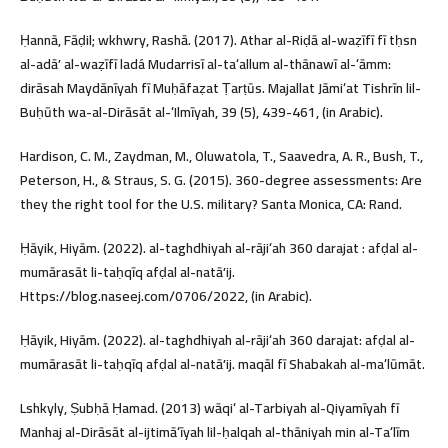
Ḥannā, Fāḍil; wkhwry, Rashā. (2017). Athar al-Riḍā al-waẓīfī fī tḥsn
al-adāʼ al-waẓīfī ladá Mudarrisī al-taʻallum al-thānawī al-ʻāmm:
dirāsah Maydānīyah fī Muḥāfaẓat Ṭarṭūs. Majallat Jāmiʻat Tishrīn lil-
Buḥūth wa-al-Dirāsāt al-ʻIlmīyah, 39 (5), 439-461, (in Arabic).
Hardison, C. M., Zaydman, M., Oluwatola, T., Saavedra, A. R., Bush, T.,
Peterson, H., & Straus, S. G. (2015). 360-degree assessments: Are
they the right tool for the U.S. military? Santa Monica, CA: Rand.
Ḥāyik, Hiyām. (2022). al-taghdhiyah al-rājiʻah 360 darajat : afḍal al-
mumārasāt li-taḥqīq afḍal al-natāʼij.
Https://blog.naseej.com/0706/2022, (in Arabic).
Ḥāyik, Hiyām. (2022). al-taghdhiyah al-rājiʻah 360 darajat: afḍal al-
mumārasāt li-taḥqīq afḍal al-natāʼij. maqāl fī Shabakah al-maʻlūmāt.
Lshkyly, Ṣubḥā Ḥamad. (2013) wāqiʻ al-Tarbiyah al-Qiyamīyah fī
Manhaj al-Dirāsāt al-ijtimāʻīyah lil-ḥalqah al-thāniyah min al-Taʻlīm