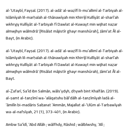
al-ʻUtaybī, Fayṣal. (2017). al-adāʼ al-waẓīfī li-muʻallimī al-Tarbiyah al-
Islāmīyah lil-marḥalah al-thānawīyah min Khirrījī Kullīyāt al-sharīʻah
wkhryjy Kullīyāt al-Tarbiyah fī Dawlat al-Kuwayt min wijhat naẓar
almwjhyn wālmdrāʼ [Risālat mājistīr ghayr manshūrah], Jāmiʻat Āl al-
Bayt, (in Arabic).
al-ʻUtaybī, Fayṣal. (2017). al-adāʼ al-waẓīfī li-muʻallimī al-Tarbiyah al-
Islāmīyah lil-marḥalah al-thānawīyah min Khirrījī Kullīyāt al-sharīʻah
wkhryjy Kullīyāt al-Tarbiyah fī Dawlat al-Kuwayt min wijhat naẓar
almwjhyn wālmdrāʼ (Risālat mājistīr ghayr manshūrah), Jāmiʻat Āl al-
Bayt.
al-Ẓafarī, Saʻīd ibn Salmān, wālsʻydyh, ḍḥywh bint Khalfān. (2019).
al-ṣamt al-tanẓīmī wa-ʻalāqatuhu bālʻdālh al-tanẓīmīyah ladá al-
ʻāmilīn bi-madāris Salṭanat ʻAmmān, Majallat al-ʻUlūm al-Tarbawīyah
wa-al-nafsīyah, 21 (1), 373-401, (in Arabic).
Ambw Saʻīdī, ʻAbd Allāh ; wālfhdy, Rāshid ; wālblwshy, ʻAlī ;