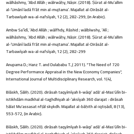
wālhāshmy, ʻAbd Allāh ; wālrwāḥy, Nāṣir. (2018). Ṣūrat al-Muʻallim
al-ʻUmānī ladá fiʼāt min al-mujtamaʻ. Majallat al-Dirāsāt al-
Tarbawīyah wa-al-nafsīyah, 12 (2), 282-299, (in Arabic).
Ambw Saʻīdī, ʻAbd Allāh ; wālfhdy, Rāshid ; wālblwshy, ʻAlī ;
wālhāshmy, ʻAbd Allāh ; wālrwāḥy, Nāṣir. (2018). Ṣūrat al-Muʻallim
al-ʻUmānī ladá fiʼāt min al-mujtamaʻ. Majallat al-Dirāsāt al-
Tarbawīyah wa-al-nafsīyah, 12 (2), 282-299
Anupama D.; Hanz T. and Dulababu T.,( 2011). "The Need of 720
Degree Performance Appraisal in the New Economy Companies",
International Journal of Multidisciplinary Research, vol. 1(4),
Blāskh, Ṣāliḥ. (2020). dirāsah taqyīmīyah li-wāqiʻ adāʼ al-Masʼūlīn bi-
istikhdām madkhal al-taghdhiyah al-ʻaksīyah 360 darajat : dirāsah
ḥālat Muʼassasat nfṭāl skykdh. Majallat al-bāḥith al-iqtiṣādī, 8 (13),
553-572, (in Arabic).
Blāskh, Ṣāliḥ. (2020). dirāsah taqyīmīyah li-wāqiʻ adāʼ al-Masʼūlīn bi-
istikhdām madkhal al-taghdhiyah al-ʻaksīyah 360 darajat: dirāsah