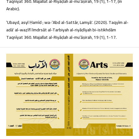
Taqnīyat 360. Majallat al-Riyāḍah al-muʻāṣirah, 19 (1), 1-17, (in
Arabic).
ʻUbayd, asyl Ḥamīd ; wa-ʻAbd al-Sattār, Lamyāʼ. (2020). Taqyīm al-
adāʼ al-waẓīfī lmdrsāt al-Tarbiyah al-riyāḍīyah bi-istikhdām
Taqnīyat 360. Majallat al-Riyāḍah al-muʻāṣirah, 19 (1), 1-17.