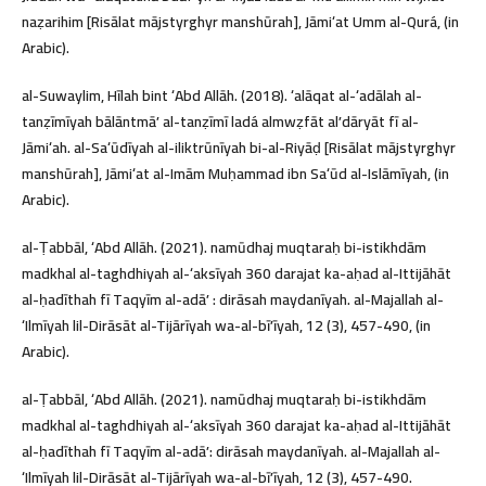
naẓarihim [Risālat mājstyrghyr manshūrah], Jāmiʻat Umm al-Qurá, (in
Arabic).
al-Suwaylim, Hīlah bint ʻAbd Allāh. (2018). ʻalāqat al-ʻadālah al-
tanẓīmīyah bālāntmāʼ al-tanẓīmī ladá almwẓfāt alʼdāryāt fī al-
Jāmiʻah. al-Saʻūdīyah al-iliktrūnīyah bi-al-Riyāḍ [Risālat mājstyrghyr
manshūrah], Jāmiʻat al-Imām Muḥammad ibn Saʻūd al-Islāmīyah, (in
Arabic).
al-Ṭabbāl, ʻAbd Allāh. (2021). namūdhaj muqtaraḥ bi-istikhdām
madkhal al-taghdhiyah al-ʻaksīyah 360 darajat ka-aḥad al-Ittijāhāt
al-ḥadīthah fī Taqyīm al-adāʼ : dirāsah maydanīyah. al-Majallah al-
ʻIlmīyah lil-Dirāsāt al-Tijārīyah wa-al-bīʼīyah, 12 (3), 457-490, (in
Arabic).
al-Ṭabbāl, ʻAbd Allāh. (2021). namūdhaj muqtaraḥ bi-istikhdām
madkhal al-taghdhiyah al-ʻaksīyah 360 darajat ka-aḥad al-Ittijāhāt
al-ḥadīthah fī Taqyīm al-adāʼ: dirāsah maydanīyah. al-Majallah al-
ʻIlmīyah lil-Dirāsāt al-Tijārīyah wa-al-bīʼīyah, 12 (3), 457-490.