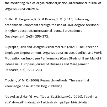
the mediating role of organizational justice. International Journal of
Organizational Analysis.
Spiller, D., Ferguson, P. B., & Boulay, S. M. (2019). Enhancing
academic development through the use of 360-degree feedback
in higher education. International Journal for Academic
Development, 24(3), 259-272.
Suprapto, Dian and Widigdo Aslam Mei Nur. (2021). The Effect of
Employee Empowerment, Organizational Justice, Conflict, and Work
Motivation on Employee Performance (Case Study of Bank Mandiri
Indonesia). European Journal of Business and Management
Research, 6(5), P204-208.
Trochim, W. M. K. (2006). Research methods: The essential
knowledge base. Atomic Dog Publishing.
ʻUbayd, asyl Ḥamīd ; wa-ʻAbd al-Sattār, Lamyāʼ. (2020). Taqyīm al-
adāʼ al-waẓīfī lmdrsāt al-Tarbiyah al-riyāḍīyah bi-istikhdām