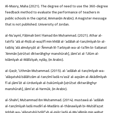
Al-Masry, Maha (2021). The degree of need to use the 360-degree
feedback method to evaluate the performance of teachers in
public schools in the capital, Amman(in Arabic). A magister message
that is not published. University of Jordan.
al-Nuʻaymī, Fāṭimah bint Ḥamad ibn Muḥammad. (2021). Athar al-
taḥfīz ʻalá al-Riḍā al-waẓīfī min khilāl al-ʻadālah al-tanẓīmīyah bi-al-
taṭbīq ʻalá almdyryāt al-ʻĀmmah lil-Tarbiyah wa-al-taʻlīm bi-Salṭanat
ʻAmmān [uṭrūḥat dktwrāhghyr manshūrah], Jāmiʻat al-ʻUlūm al-
Islāmīyah al-Mālīzīyah, nylāy, (in Arabic).
al-Qaṣīr, ʻUthmān Muḥammad. (2015). al-ʻadālah al-tanẓīmīyah wa-
ʻalāqatuhā bālāltzām al-tanẓīmī ladá ruʼasāʼ al-aqsām al-Akādīmīyah
fī al-jāmiʻāt al-Urdunīyah al-ḥukūmīyah [uṭrūḥat dktwrāhghyr
manshūrah], Jāmiʻat al-Yarmūk, (in Arabic).
al-Shahrī, Muḥammad ibn Muḥammad. (2014). mustawá al-ʻadālah
al-tanẓīmīyah ladá mudīrī al-Madāris al-thānawīyah bi-Muḥāfaẓat
Jiddah wa-ʻalāqatuhā bdāfʻyh al-injāz ladá al-Muʻallimīn min wijhat