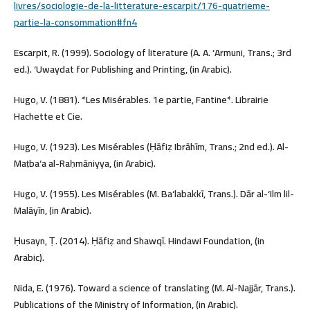
livres/sociologie-de-la-litterature-escarpit/176-quatrieme-
partie-la-consommation#fn4
Escarpit, R. (1999). Sociology of literature (A. A. ‘Armuni, Trans.; 3rd
ed.). ‘Uwaydat for Publishing and Printing, (in Arabic).
Hugo, V. (1881). *Les Misérables. 1e partie, Fantine*. Librairie
Hachette et Cie.
Hugo, V. (1923). Les Misérables (Ḥāfiẓ Ibrāhīm, Trans.; 2nd ed.). Al-
Maṭba‘a al-Raḥmāniyya, (in Arabic).
Hugo, V. (1955). Les Misérables (M. Ba‘labakkī, Trans.). Dār al-‘Ilm lil-
Malāyīn, (in Arabic).
Ḥusayn, Ṭ. (2014). Ḥāfiẓ and Shawqī. Hindawi Foundation, (in
Arabic).
Nida, E. (1976). Toward a science of translating (M. Al-Najjār, Trans.).
Publications of the Ministry of Information, (in Arabic).