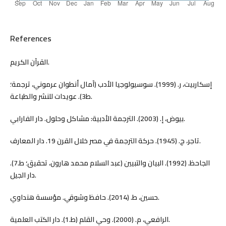
References
القرآن الكريم.
إسكاربيت، ر. (1999). سوسيولوجيا الأدب (آمال أنطوان عرموني، ترجمة؛
ط3). عويدات للنشر والطباعة.
بيوض، إ. (2003). الترجمة الأدبية: مشاكل وحلول. دار الفارابي.
تاجر، ج. (1945). حركة الترجمة في مصر خلال القرن 19. دار المعارف.
الجاحظ. (1992). البيان والتبيين (عبد السلام محمد هارون، تحقيق؛ ط.7).
دار الجيل.
حسين، ط. (2014). حافظ وشوقي. مؤسسة هنداوي.
الرافعي، م. (2000). وحي القلم (ط.1). دار الكتب العلمية.