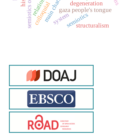
semiotics of desire
main character
relations
degeneration
colloquial
gaza people's tongue
semiotics
system
structuralism