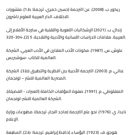
ريكور، ب. (2008). عن الترجمة (حسين خمري، ترجمة؛ ط.1). منشورات
الاختلاف، الدار العربية للعلوم ناشرون.
زندال، ب. (2021) الإشكاليات اللغوية والتقنية في سترجة الأفلام إلى
العربية. مقامات للدراسات اللسانية والأدبية والنقدية، 5 (2)، 304-320.
علوش، س. (1987). مكونات الأدب المقارن في الأدب العربي، الشركة
العالمية للكتاب -سوشبريس.
عناني، م. (2003). الترجمة الأدبية بين النظرية والتطبيق (ط.3). الشركة
المصرية العالمية للنشر – لونجمان.
المنفلوطي، م. (1991). صفوة المؤلفات الكاملة (العبرات - الفضيلة)،
الشركة العالمية للنشر-لونجمان.
نايدا، ي. (1976). نحو علم الترجمة (ماجد النجار، ترجمة). مطبوعات وزارة
الإعلام.
هوجو، ف. (1923). البؤساء (حافظ إبراهيم، ترجمة؛ ط.2). المطبعة