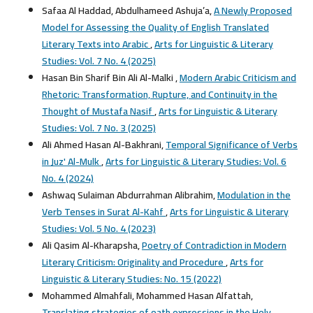
Safaa Al Haddad, Abdulhameed Ashuja’a,
A Newly Proposed
Model for Assessing the Quality of English Translated
Literary Texts into Arabic
,
Arts for Linguistic & Literary
Studies: Vol. 7 No. 4 (2025)
Hasan Bin Sharif Bin Ali Al-Malki ,
Modern Arabic Criticism and
Rhetoric: Transformation, Rupture, and Continuity in the
Thought of Mustafa Nasif
,
Arts for Linguistic & Literary
Studies: Vol. 7 No. 3 (2025)
Ali Ahmed Hasan Al-Bakhrani,
Temporal Significance of Verbs
in Juz' Al-Mulk
,
Arts for Linguistic & Literary Studies: Vol. 6
No. 4 (2024)
Ashwaq Sulaiman Abdurrahman Alibrahim,
Modulation in the
Verb Tenses in Surat Al-Kahf
,
Arts for Linguistic & Literary
Studies: Vol. 5 No. 4 (2023)
Ali Qasim Al-Kharapsha,
Poetry of Contradiction in Modern
Literary Criticism: Originality and Procedure
,
Arts for
Linguistic & Literary Studies: No. 15 (2022)
Mohammed Almahfali, Mohammed Hasan Alfattah,
Translating strategies of oath expressions in the Holy