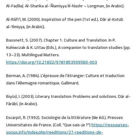
Al-Faḍīla). Al-Sharika al-‘Ālamiyya lil-Nashr – Longman, (in Arabic).
Al-Rāfi‘ī, M. (2000). Inspiration of the pen (1st ed.). Dār al-Kutub
al-‘Ilmiyya, (in Arabic).
Bassnett, S. (2007). Chapter 1. Culture and Translation. In P.
Kuhiwczak & K. Littau (Eds.), A companion to translation studies (pp.
13–23). Multilingual Matters.
https://doi.org/10.21832/9781853599583-003
Berman, A. (1984). L’épreuve de l’étranger: Culture et traduction
dans l’Allemagne romantique. Gallimard.
Biyūḍ, I. (2003). Literary translation: Problems and solutions. Dār al-
Fārābī, (in Arabic).
Escarpit, R. (1992). Sociologie de la littérature (8e éd.). Presses
Universitaires de France. (Coll. "Que sais-je ?")
https://ressources-
socius.info/index.php/reeditions/27-reeditions-de-