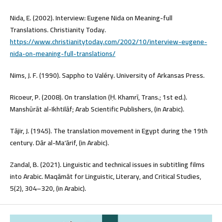
Nida, E. (2002). Interview: Eugene Nida on Meaning-full
Translations. Christianity Today.
https://www.christianitytoday.com/2002/10/interview-eugene-
nida-on-meaning-full-translations/
Nims, J. F. (1990). Sappho to Valéry. University of Arkansas Press.
Ricoeur, P. (2008). On translation (Ḥ. Khamrī, Trans.; 1st ed.).
Manshūrāt al-Ikhtilāf; Arab Scientific Publishers, (in Arabic).
Tājir, J. (1945). The translation movement in Egypt during the 19th
century. Dār al-Ma‘ārif, (in Arabic).
Zandal, B. (2021). Linguistic and technical issues in subtitling films
into Arabic. Maqāmāt for Linguistic, Literary, and Critical Studies,
5(2), 304–320, (in Arabic).