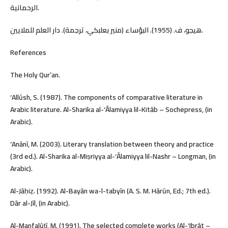
الرحمانية.
هيجو، ف. (1955). البؤساء (منير بعلبكي، ترجمة). دار العلم للملايين.
References
The Holy Qur’an.
‘Allūsh, S. (1987). The components of comparative literature in
Arabic literature. Al-Sharika al-‘Ālamiyya lil-Kitāb – Sochepress, (in
Arabic).
‘Anānī, M. (2003). Literary translation between theory and practice
(3rd ed.). Al-Sharika al-Miṣriyya al-‘Ālamiyya lil-Nashr – Longman, (in
Arabic).
Al-Jāḥiẓ. (1992). Al-Bayān wa-l-tabyīn (A. S. M. Hārūn, Ed.; 7th ed.).
Dār al-Jīl, (in Arabic).
Al-Manfalūṭī, M. (1991). The selected complete works (Al-‘Ibrāt –