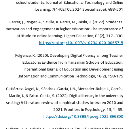
school students. Journal of Educational Technology and Online
Learning, 7(4-ICETOL 2024 Special Issue), 488-501.‏
Ferrer, J., Ringer, A., Saville, K. Parris, M., Kashi, K. (2022). Students’
motivation and engagement in higher education: The importance of
attitude to online learning. Higher Education, 83(2), 317–338.
https://doi.org/10.1007/s10734-020-00657-5
Fulgence, K. (2020). Developing Digital Fluency among Teacher
Educators: Evidence from Tanzanian Schools of Education.
International Journal of Education and Development using
Information and Communication Technology, 16(2), 158-175.‏
Gutiérrez-Ángel, N., Sánchez-García, J. N., Mercader-Rubio, I., García-
Martín, J., & Brito-Costa, S. (2022). Digital literacy in the university
setting: A literature review of empirical studies between 2010 and
2021. Frontiers in Psychology, 13, 1–35.
https://doi.org/10.3389/fpsyg.2022.896800
Hichami, T. A., Sakale, S., & Bendraou, R. (2025). Exploring the Impact