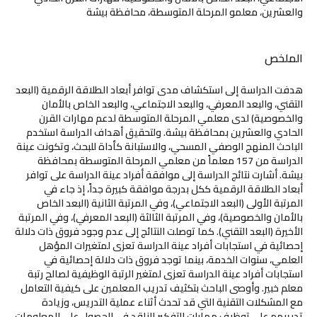
والعشرين، معلمو المرحلة المتوسطة، محافظة بيشة
الملخص
هدفت الدراسة إلى استكشاف مدى توافر أبعاد الطلاقة الرقمية (البعد
التقني، والبعد المعرفي، والبعد الاجتماعي، والبعد الخاص بالأمان
والخصوصية) لدى معلمي المرحلة المتوسطة لدعم مهارات القرن
الحادي والعشرين بمحافظة بيشة. ولتحقيق أهداف الدراسة استخدم
الباحث المنهج الوصفي المسحي، والاستبانة كأداة للبحث، وتكونت عينة
الدراسة من 157 معلماً من معلمي المرحلة المتوسطة بمحافظة
بيشة. أشارت نتائج الدراسة إلى موافقة أفراد عينة الدراسة على توافر
أبعاد الطلاقة الرقمية ككل بدرجة موافقة كبيرة جداً، إذ جاء في
المرتبة الأولى (البعد الاجتماعي)، وفي المرتبة الثانية (البعد الخاص
بالأمان والخصوصية)، وفي المرتبة الثالثة (البعد المعرفي)، وفي المرتبة
الأخيرة (البعد التقني). كما توصلت النتائج إلى عدم وجود فروق ذات دلالة
إحصائية في استجابات أفراد عينة الدراسة تعزى لمتغيرات المؤهل
العلمي، سنوات الخدمة، بينما توجد فروق ذات دلالة إحصائية في
استجابات أفراد عينة الدراسة تعزى لمتغير الرتبة الوظيفية لصالح رتبة
معلم خبير. وأوصى الباحث بتكثيف تدريب المعلمين على كيفية التعامل
مع المشكلات التقنية التي قد تحدث أثناء عملية التدريس، وزيادة
تدريبهم على توظيف مهارات التفكير الناقد في الحصول على المعلومات