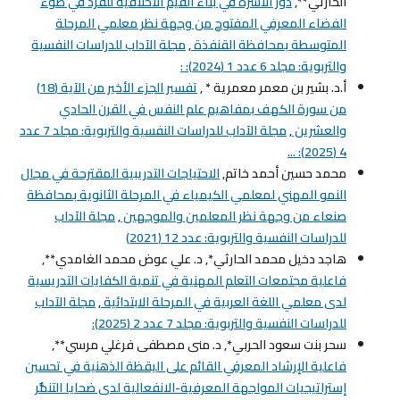
الحارثي**,
دور الأسرة في بناء القيم الأخلاقية للفرد في ضوء
الفضاء المعرفي المفتوح من وجهة نظر معلمي المرحلة
المتوسطة بمحافظة القنفذة
,
مجلة الآداب للدراسات النفسية
والتربوية: مجلد 6 عدد 1 (2024): :
أ.د. بشير بن معمر معمرية * ,
تفسير الجزء الأخير من الآية (18)
من سورة الكهف بمفاهيم علم النفس في القرن الحادي
والعشرين
,
مجلة الآداب للدراسات النفسية والتربوية: مجلد 7 عدد
4 (2025): ...
محمد حسين أحمد خاتم,
الاحتياجات التدريبية المقترحة في مجال
النمو المهني لمعلمي الكيمياء في المرحلة الثانوية بمحافظة
صنعاء من وجهة نظر المعلمين والموجهين
,
مجلة الآداب
للدراسات النفسية والتربوية: عدد 12 (2021)
هاجد دخيل محمد الحارثي*, د. علي عوض محمد الغامدي**,
فاعلية مجتمعات التعلم المهنية في تنمية الكفايات التدريسية
لدى معلمي اللغة العربية في المرحلة الابتدائية
,
مجلة الآداب
للدراسات النفسية والتربوية: مجلد 7 عدد 2 (2025):
سحر بنت سعود الحربي*, د. منى مصطفى فرغلي مرسي**,
فاعلية الإرشاد المعرفي القائم على اليقظة الذهنية في تحسين
إستراتيجيات المواجهة المعرفية-الانفعالية لدى ضحايا التنمُّر