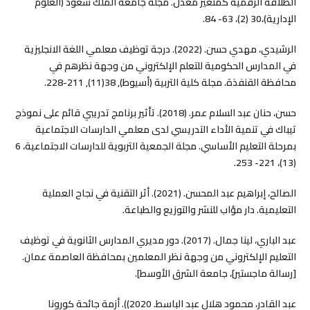
الطلاقة الرقمية كمتغير معدل. مجلة جامعة الملك سعود (العلوم
الإدارية)،30 (2)، 63- 84.
الرشيدي، مهدي حسن. (2022). درجة توظيف معلمي اللغة الانجليزية
في المدارس الحكومية للتعلم الإلكتروني من وجهة نظرهم في
محافظة القنفذة. مجلة کلية التربية (أسيوط), 38(11), 211-228.
حسن، حنان عبد السلام عمر. (2018). تأثير برنامج تدريبي قائم على نموذج
تيباك في تنمية الأداء التدريسي لدى معلمي الدارسات الاجتماعية
بمرحلة التعليم الأساسي. مجلة الجمعية التربوية للدارسات الاجتماعية، 6
(13)، 221- 253.
الصالح، إبراهيم عبد المحسن. (2021). أثر التقنية في نجاح العملية
التعليمية. دار مؤاب للنشر والتوزيع والطباعة.
عبد الباري، لينا جمال. (2017). دور مديري المدارس الثانوية في توظيف
التعليم الإلكتروني من وجهة نظر المعلمين بمحافظة العاصمة عمان.
[رسالة ماجستير]، جامعة الشرق الأوسط].
عبد القادر، محمود هلال عبد الباسط. 2020)). أزمة جائحة كورونا