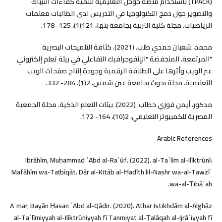
(TPACK) باستخدام منصة جوجل التعليمية لتنمية كفاءات التيباك
والتصوير حول دمج التكنولوجيا في التدريس لدى الطالبات معلمات
الرياضيات. مجلة كلية التربية بجامعة بنها، 121)1)، 125- 178.
محمد، شعبان حمدي طلب. (2021). كثافة التلميحات البصرية
"المرتفعة، المنخفضة "الإنفوجرافيك التفاعلي في بيئة تعلم إلكتروني
عبر الويب وأثرها على الطلاقة الرقمية وجودة إنتاج صفحات الويب
التعليمية. مجلة بحوث بجامعة عين شمس، 2(1)، 284- 332.
مدكور، أيمن فوزي خطاب. (2022). بيئات التعلم الذكية. مجلة الجمعية
المصرية للكمبيوتر التعليمي، 2(10)، 164- 172.
Arabic References
Ibrāhīm, Muḥammad ʿAbd al-Raʾūf. (2022). al-Taʿlīm al-Ilīktrūnī:
Mafāhīm wa-Taṭbīqāt. Dār al-Kitāb al-Ḥadīth lil-Nashr wa-al-Tawzīʿ
wa-al-Ṭibāʿah.
Aʿmar, Bayān Ḥasan ʿAbd al-Qādir. (2020). Athar Istikhdām al-Alghāz
al-Taʿlīmiyyah al-Ilīktrūniyyah fī Tanmiyat al-Ṭalāqah al-Ijrāʾiyyah fī