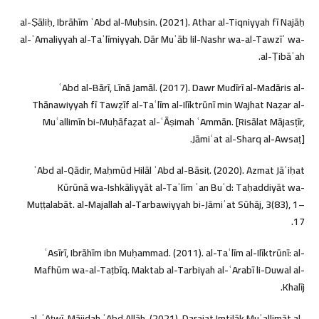
al-Ṣāliḥ, Ibrāhīm ʿAbd al-Muḥsin. (2021). Athar al-Tiqniyyah fī Najāḥ
al-ʿAmaliyyah al-Taʿlīmiyyah. Dār Muʾāb lil-Nashr wa-al-Tawzīʿ wa-
al-Ṭibāʿah.
ʿAbd al-Bārī, Līnā Jamāl. (2017). Dawr Mudīrī al-Madāris al-
Thānawiyyah fī Tawẓīf al-Taʿlīm al-Ilīktrūnī min Wajhat Naẓar al-
Muʿallimīn bi-Muḥāfaẓat al-ʿĀṣimah ʿAmmān. [Risālat Mājasṭīr,
Jāmiʿat al-Sharq al-Awsaṭ].
ʿAbd al-Qādir, Maḥmūd Hilāl ʿAbd al-Bāsiṭ. (2020). Azmat Jāʾiḥat
Kūrūnā wa-Ishkāliyyāt al-Taʿlīm ʿan Buʿd: Taḥaddiyāt wa-
Muṭṭalabāt. al-Majallah al-Tarbawiyyah bi-Jāmiʿat Sūhāj, 3(83), 1–
17.
ʿAsīrī, Ibrāhīm ibn Muḥammad. (2011). al-Taʿlīm al-Ilīktrūnī: al-
Mafhūm wa-al-Taṭbīq. Maktab al-Tarbiyah al-ʿArabī li-Duwal al-
Khalīj.
al-ʿAṭwī, Mājidah ʿAbd Allāh. (2021). Darajat Imtilāk Muʿallimāt al-