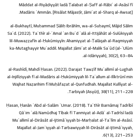
Māddat al-Riyāḍiyyāt ladā Ṭalabat al-Ṣaff al-Rābiʿ al-Asāsī fī
Madāris ʿAmmān. [Risālat Mājasṭīr, Jāmiʿat al-Sharq al-Awsaṭ].
al-Bukhaytī, Muḥammad Ṣāliḥ Ibrāhīm, wa-al-Suḥaymī, Mājid Sālim
Saʿd. (2022). Taʾthīr al-ʿAmal ʿan Buʿd ʿalā al-Ittijāhāt al-Sulūkiyyah
lil-Muwaẓẓafīn al-Ḥukūmiyyīn: Ahamiyyat al-Ṭalāqah al-Raqmiyyah
ka-Mutaghayyir Muʿaddil. Majallat Jāmiʿat al-Malik Saʿūd (al-ʿUlūm
al-Idāriyyah), 30(2), 63–84.
al-Rashīdī, Mahdī Ḥasan. (2022). Darajat Tawẓīf Muʿallimī al-Lughah
al-Injilīziyyah fī al-Madāris al-Ḥukūmiyyah lil-Taʿallum al-Ilīktrūnī min
Wajhat Naẓarihim fī Muḥāfaẓat al-Qunfudhah. Majallat Kullīyat al-
Tarbiyah (Asyūṭ), 38(11), 211–228.
Ḥasan, Ḥanān ʿAbd al-Salām ʿUmar. (2018). Taʾthīr Barnāmaj Tadrībī
Qāʾim ʿalā Namūdhaj Tībak fī Tanmiyat al-Adāʾ al-Tadrīsī ladā
Muʿallimī al-Dirāsāt al-Ijtimāʿiyyah bi-Marḥalat al-Taʿlīm al-Asāsī.
Majallat al-Jamʿiyyah al-Tarbawiyyah lil-Dirāsāt al-Ijtimāʿiyyah,
6(13), 221–253.