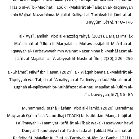
Ḥāsib al-Ālī bi-Madīnat Tabūk li-Mahārāt al-Ṭalāqah al-Raqmiyyah
min Wajhat Naẓarihinna. Majallat Kullīyat al-Tarbiyah bi-Jāmiʿat al-
Fayyūm, 5(14), 118–146.
al-ʿAysī, Jamīlah ʿAbd al-Razzāq Yaḥyā. (2021). Darajat Imtilāk
Muʿallimāt al-ʿUlūm lil-Marḥalah al-Mutawassiṭah lil-Maʿrifah al-
Tiqniyyah al-Tarbawiyyah min Wajhat Naẓarihinna bi-Muḥāfaẓat al-
Ṭāʾif. al-Majallah al-ʿArabiyyah lil-Nashr al-ʿIlmī, 2(30), 226–256.
al-Ghāmidī, Nāyif ibn Ḥasan. (2021). al-ʿAlāqah bayna al-Mahārāt al-
Tiqniyyah wa-Taḥsīn al-ʿAmaliyyah al-Taʿlīmiyyah ladā Muʿallimī al-
Lughah al-Injilīziyyah bi-Muḥāfaẓat al-Kharj. Majallat al-ʿUlūm al-
Tarbawiyyah, 5(7), 56–84.
Muḥammad, Rashā Hāshim ʿAbd al-Ḥamīd. (2020). Barnāmaj
Muqtarah Qāʾim ʿalā Namūdhaj (TPACK) bi-Istikhdām Manṣat Jūjil al-
Taʿlīmiyyah li-Tanmiyat Kafāʾāt al-Tībak wa-al-Taṣawwur ḥawl
Damj al-Tiknūlūjiyā fī al-Tadrīs ladā al-Ṭālibāt Muʿallimāt al-
Riyāḍiyyāt. Majallat Kullīyat al-Tarbiyah bi-Jāmiʿat Banha, 121(1),