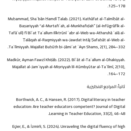
125–178.
Muḥammad, Shaʿbān Ḥamdī Ṭalab. (2021). Kathāfat al-Talmīḥāt al-
Baṣariyyah “al-Murtafiʿah, al-Munkhafiḍah” (al-Infūgrāfīk al-
Tafāʿulī) fī Bīʾat Taʿallum Ilīktrūnī ʿabr al-Web wa-Atharuhā ʿalā al-
Ṭalāqah al-Raqmiyyah wa-Jawdat Intāj Ṣafaḥāt al-Web al-
Taʿlīmiyyah. Majallat Buḥūth bi-Jāmiʿat ʿAyn Shams, 2(1), 284–332.
Madkūr, Ayman Fawzī Khiṭāb. (2022). Bīʾāt al-Taʿallum al-Dhakiyyah.
Majallat al-Jamʿiyyah al-Miṣriyyah lil-Kūmbyūtar al-Taʿlīmī, 2(10),
164–172.
ثانياً: المراجع الانكليزية
Borthwick, A. C., & Hansen, R. (2017). Digital literacy in teacher
education: Are teacher educators competent? Journal of Digital
Learning in Teacher Education, 33(2), 46-48.‏
Eçier, E., & İzmirli, S. (2024). Unraveling the digital fluency of high