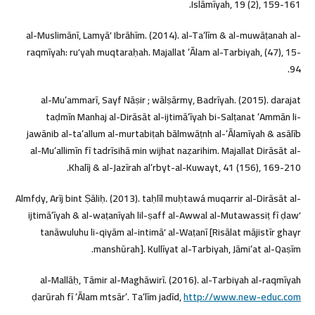
Islāmīyah, 19 (2), 159-161.
al-Muslimānī, Lamyāʼ Ibrāhīm. (2014). al-Taʻlīm & al-muwāṭanah al-
raqmīyah: ruʼyah muqtaraḥah. Majallat ʻĀlam al-Tarbiyah, (47), 15-
94.
al-Muʻammarī, Sayf Nāṣir ; wālṣārmy, Badrīyah. (2015). darajat
taḍmīn Manhaj al-Dirāsāt al-ijtimāʻīyah bi-Salṭanat ʻAmmān li-
jawānib al-taʻallum al-murtabiṭah bālmwāṭnh al-ʻĀlamīyah & asālīb
al-Muʻallimīn fī tadrīsihā min wijhat naẓarihim. Majallat Dirāsāt al-
Khalīj & al-Jazīrah alʻrbyt-al-Kuwayt, 41 (156), 169-210.
Almfḍy, Arīj bint Ṣāliḥ. (2013). taḥlīl muḥtawá muqarrir al-Dirāsāt al-
ijtimāʻīyah & al-waṭanīyah lil-ṣaff al-Awwal al-Mutawassiṭ fī ḍawʼ
tanāwuluhu li-qiyām al-intimāʼ al-Waṭanī [Risālat mājistīr ghayr
manshūrah]. Kullīyat al-Tarbiyah, Jāmiʻat al-Qaṣīm.
al-Mallāḥ, Tāmir al-Maghāwirī. (2016). al-Tarbiyah al-raqmīyah
ḍarūrah fī ʻĀlam mtsārʻ. Taʻlīm jadīd,
http://www.new-educ.com