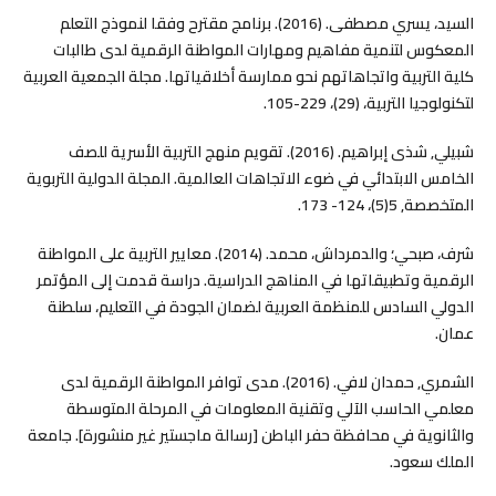
السيد، يسري مصطفى. (2016). برنامج مقترح وفقا لنموذج التعلم
المعكوس لتنمية مفاهيم ومهارات المواطنة الرقمية لدى طالبات
كلية التربية واتجاهاتهم نحو ممارسة أخلاقياتها. مجلة الجمعية العربية
لتكنولوجيا التربية، (29)، 229-105.
شبيلي, شذى إبراهيم. (2016). تقويم منهج التربية الأسرية للصف
الخامس الابتدائي في ضوء الاتجاهات العالمية. المجلة الدولية التربوية
المتخصصة, 5(5)، 124- 173.
شرف، صبحي؛ والدمرداش، محمد. (2014). معايير التربية على المواطنة
الرقمية وتطبيقاتها في المناهج الدراسية. دراسة قدمت إلى المؤتمر
الدولي السادس للمنظمة العربية لضمان الجودة في التعليم، سلطنة
عمان.
الشمري, حمدان لافي. (2016). مدى توافر المواطنة الرقمية لدى
معلمي الحاسب الآلي وتقنية المعلومات في المرحلة المتوسطة
والثانوية في محافظة حفر الباطن [رسالة ماجستير غير منشورة]. جامعة
الملك سعود.