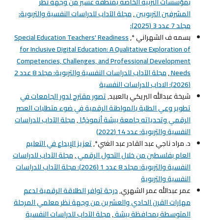
بمؤسسات التربية الخاصة بمنطقة عسير من وجهة نظر
المشرفين التربويين
,
مجلة الآداب للدراسات النفسية والتربوية:
مجلد 7 عدد 3 (2025):
بسمه ف الشهراني *,
Special Education Teachers' Readiness
for Inclusive Digital Education: A Qualitative Exploration of
Competencies, Challenges, and Professional Development
Needs
,
مجلة الآداب للدراسات النفسية والتربوية: مجلد 8 عدد 2
(2026): الاداب للدراسات النفسية
شيخة عبدالله البريكي بالعبيد,
تصور مقترح لدور الجامعات في
تطوير وعي الطلبة بالمواطنة الرقمية في ضوء متطلبات العصر
الرقمي وتحدياته جامعة بيشة أنموذجًا
,
مجلة الآداب للدراسات
النفسية والتربوية: عدد 14 (2022)
د. مراد ناجي عبد القادر عبد الغني*,
تعزيز الإبداع في التعليم
العام بفلسطين من خلال التحول الرقمي
,
مجلة الآداب للدراسات
النفسية والتربوية: مجلد 8 عدد 1 (2026): مجلة الآداب للدراسات
النفسية والتربوية
عمر عبدالله عمر الشهري,
درجة توافر الطلاقة الرقمية لدعم
مهارات القرن الحادي والعشرين من وجهة نظر معلمي المرحلة
المتوسطة بمحافظة بيشة
,
مجلة الآداب للدراسات النفسية