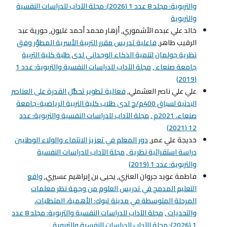
والتربوية: مجلد 8 عدد 1 (2026): مجلة الآداب للدراسات النفسية
والتربوية
خالد علي عبده الأشموري, أزهار محمد أحمد غليون, حورية عبد
الرقيب طاهر,
فاعلية تدريس مقرر التربية الأسرية المطوّر وفق
نظرية جولمان لتنمية الذكاء الوجداني لدى طلبة كلية التربية
جامعة صنعاء
,
مجلة الآداب للدراسات النفسية والتربوية: عدد 1
(2019)
علي علي ناصر العشملي,
فعالية تطوير تحمُّل القدرة على العناصر
البدنية لسباق 400م/ح لدى طلاب كلية التربية الرياضية-جامعة
صنعاء، 2021م
,
مجلة الآداب للدراسات النفسية والتربوية: عدد
12 (2021)
خديجة علي عمر,
دور المعلم في تعزيز الانتماء والولاء الوطنيين
دراسة استقرائية نظرية
,
مجلة الآداب للدراسات النفسية
والتربوية: عدد 1 (2019)
فاطمة عويد جروان العنزي, يحيى بن إبراهيم عسيري,
واقع
التعليم المدمج في تدريس العلوم من وجهة نظر معلمات
المرحلة المتوسطة في مدينة تبوك: الأهمية، المتطلبات،
والتحديات
,
مجلة الآداب للدراسات النفسية والتربوية: مجلد 8 عدد
1 (2026): مجلة الآداب للدراسات النفسية والتربوية