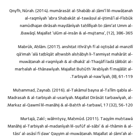
Qnyfh, Nūrah. (2014). mumārasāt al-Shabāb al-Jāmiʻī lil-muwāṭanah
al-raqmīyah ʻabra Shabakāt al-tawāṣul al-ijtimāʻī al-Fīsbūk
namūdhajan dirāsah maydānīyah taḥlīlīyah bi-Jāmiʻat Umm al-
Bawāqī. Majallat ʻulūm al-insān & al-mujtamaʻ, (12), 386-365.
Mabrūk, Aḥlām. (2017). anshiṭat ithrāʼyh fī al-iqtiṣād al-manzilī
qāʼimah ʻalá taṭbīqāt alḥwsbh alsḥābyh li-Tanmiyat mahārāt al-
muwāṭanah al-raqmīyah & al-dhakāʼ al-Thaqāfī ladá ṭālibāt al-
marḥalah al-thānawīyah. Majallat Buḥūth ʻArabīyah fī majālāt al-
Tarbiyah al-nawʻīyah, (8), 61-119.
Muḥammad, Zaynab. (2016). al-Takāmul bayna al-Taʻlīm qabla al-
Madrasah & al-tarbiyah al-usarīyah. Majallat Dirāsāt tarbawīyah, al-
Markaz al-Qawmī lil-manāhij & al-Baḥth al-tarbawī, 17 (32), 56-120.
Murtajá, Zakī ; wālrntysy, Maḥmūd. (2011). Taqyīm muḥtawá
Manāhij al-Tarbiyah al-madanīyah lil-ṣufūf al-sābiʻ & al-thāmin & al-
tāsiʻ al-asāsī fī ḍawʼ Qayyim al-muwāṭanah. Majallat al-Jāmiʻah al-