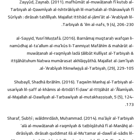
Zayyūd, Zaynab. (2011). mafhūmāt al-muwāṭanah fī kutub al-
Tarbiyah al-Qawmīyah al-Ishtirākīyah lil-marḥalah al-thānawīyah fī
Sūrīyah : dirāsah taḥlīlīyah. Majallat Ittiḥād al-jāmiʻāt al-ʻArabīyah lil-
Tarbiyah & ʻilm al-nafs, 9 (4), 206-230.
al-Sayyid, Yusrī Muṣṭafá. (2016). Barnāmaj muqtaraḥ wafqan li-
namūdhaj al-taʻallum al-maʻkūs li-Tanmiyat Mafāhīm & mahārāt al-
muwāṭanah al-raqmīyah ladá ṭālibāt Kullīyat al-Tarbiyah &
ittijāhātuhum Naḥwa mumārasat akhlāqyāthā. Majallat al-Jamʻīyah
al-ʻArabīyah ltknwlwjyā al-Tarbiyah, (29), 229-105.
Shubaylī, Shadhá Ibrāhīm. (2016). Taqwīm Manhaj al-Tarbiyah al-
usarīyah lil-ṣaff al-khāmis al-ibtidāʼī fī ḍawʼ al-Ittijāhāt al-ʻĀlamīyah.
al-Majallah al-Dawlīyah al-Tarbawīyah al-mutakhaṣṣiṣah, 5 (5), 124-
173.
Sharaf, Ṣubḥī ; wāldmrdāsh, Muḥammad. (2014). maʻāyīr al-Tarbiyah
ʻalá al-muwāṭanah al-raqmīyah & taṭbīqātuhā fī al-Manāhij al-
dirāsīyah. dirāsah quddimat ilá al-Muʼtamar al-dawlī al-sādis lil-