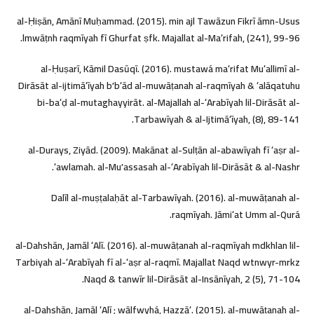
al-Ḥiṣān, Amānī Muḥammad. (2015). min ajl Tawāzun Fikrī āmn-Usus
lmwāṭnh raqmīyah fī Ghurfat ṣfk. Majallat al-Maʻrifah, (241), 99-96.
al-Ḥuṣarī, Kāmil Dasūqī. (2016). mustawá maʻrifat Muʻallimī al-
Dirāsāt al-ijtimāʻīyah bʼbʻād al-muwāṭanah al-raqmīyah & ʻalāqatuhu
bi-baʻḍ al-mutaghayyirāt. al-Majallah al-ʻArabīyah lil-Dirāsāt al-
Tarbawīyah & al-Ijtimāʻīyah, (8), 89-141.
al-Durays, Ziyād. (2009). Makānat al-Sulṭān al-abawīyah fī ʻaṣr al-
ʻawlamah. al-Muʼassasah al-ʻArabīyah lil-Dirāsāt & al-Nashr.
Dalīl al-muṣṭalaḥāt al-Tarbawīyah. (2016). al-muwāṭanah al-
raqmīyah. Jāmiʻat Umm al-Qurá.
al-Dahshān, Jamāl ʻAlī. (2016). al-muwāṭanah al-raqmīyah mdkhlan lil-
Tarbiyah al-ʻArabīyah fī al-ʻaṣr al-raqmī. Majallat Naqd wtnwyr-mrkz
Naqd & tanwīr lil-Dirāsāt al-Insānīyah, 2 (5), 71-104.
al-Dahshān, Jamāl ʻAlī ; wālfwyhá, Hazzāʻ. (2015). al-muwāṭanah al-