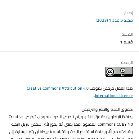
إصدار
مجلد 5 عدد 1 (2023)
القسم
قسم 1
الرخصة
هذا العمل مرخص بموجب
Creative Commons Attribution 4.0
.
International License
:حقوق الطبع والنشر والترخيص
يحتفظ الباحثون بحقوق النشر. ويتم ترخيص البحوث بموجب ترخيص Creative
Commons CC BY 4.0 المفتوح، مما يعني أنه يجوز لأي شخص تنزيل البحث
وقراءته مجانًا. وإعادة استخدام البحث واقتباسه شريطة أن يتم الإشارة إلى
المصدر الأصلي. تتيح هذه الشروط الاستخدام الأقصى لعمل الباحث وعرضه.