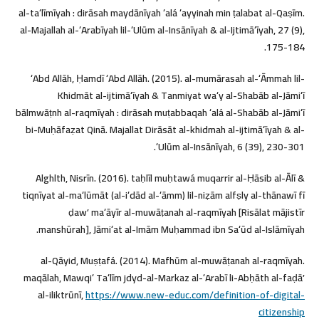
al-taʻlīmīyah : dirāsah maydānīyah ʻalá ʻayyinah min ṭalabat al-Qaṣīm.
al-Majallah al-ʻArabīyah lil-ʻUlūm al-Insānīyah & al-Ijtimāʻīyah, 27 (9),
175-184.
ʻAbd Allāh, Ḥamdī ʻAbd Allāh. (2015). al-mumārasah al-ʻĀmmah lil-
Khidmāt al-ijtimāʻīyah & Tanmiyat waʻy al-Shabāb al-Jāmiʻī
bālmwāṭnh al-raqmīyah : dirāsah muṭabbaqah ʻalá al-Shabāb al-Jāmiʻī
bi-Muḥāfaẓat Qinā. Majallat Dirāsāt al-khidmah al-ijtimāʻīyah & al-
ʻUlūm al-Insānīyah, 6 (39), 230-301.
Alghlth, Nisrīn. (2016). taḥlīl muḥtawá muqarrir al-Ḥāsib al-Ālī &
tiqnīyat al-maʻlūmāt (al-iʻdād al-ʻāmm) lil-niẓām alfṣly al-thānawī fī
ḍawʼ maʻāyīr al-muwāṭanah al-raqmīyah [Risālat mājistīr
manshūrah], Jāmiʻat al-Imām Muḥammad ibn Saʻūd al-Islāmīyah.
al-Qāyid, Muṣṭafá. (2014). Mafhūm al-muwāṭanah al-raqmīyah.
maqālah, Mawqiʻ Taʻlīm jdyd-al-Markaz al-ʻArabī li-Abḥāth al-faḍāʼ
al-iliktrūnī,
https://www.new-educ.com/definition-of-digital-
citizenship