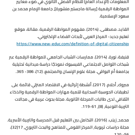
المعلومات (الإعداد العام) للنظام الفصلي الثانوي في ضوء معايير
المواطنة الرقمية [رسالة ماجستير منشورة], جامعة الإمام محمد بن
سعود الإسلامية.
القايد، مصطفى. (2014). مفهوم المواطنة الرقمية. مقالة، موقع
تعليم جديد- المركز العربي لأبحاث الفضاء الإلكتروني،
https://www.new-educ.com/definition-of-digital-citizenship
قنيفة، نورة. (2014). ممارسات الشباب الجامعي للمواطنة الرقمية عبر
شبكات التواصل الاجتماعي الفيسبوك نموذجًا دراسة ميدانية تحليلية
بجامعة أم البواقي. مجلة علوم الإنسان والمجتمع، (12)، 386- 365.
مبروك, أحلام. (2017). أنشطة إثرائية في الاقتصاد المنزلي قائمة على
تطبيقات الحوسبة السحابية لتنمية مهارات المواطنة الرقمية والذكاء
الثقافي لدى طالبات المرحلة الثانوية. مجلة بحوث عربية في مجالات
التربية النوعية, (8), 61-119.
محمد, زينب. (2016). التكامل بين التعليم قبل المدرسة والتربية الأسرية.
مجلة دراسات تربوية, المركز القومي للمناهج والبحث التربوي, 17(32)،
56- 120.