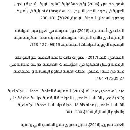
شمو, محاسن. (2006). رؤى مستقبلية لتعليم التربية الأسرية بالدول
العربية في ضوء التطور التاريخي: دراسة وصفية تحليلية في أمريكا
ومصر والسودان. المجلة التربوية, 20(78), 181-238.
الصاعدي، أحمد عيد. (2018). دور المدرسة في تعزيز قيم المواطنة
الرقمية لدى طلاب المرحلة المتوسطة بمدينة مكة المكرمة. مجلة
الجمعية التربوية للدراسات الاجتماعية، 15(99)، 127-153.
الصمادي, هند. (2017). تصورات طلبة جامعة القصيم نحو المواطنة
الرقمية وسبل تفعيلها في المؤسسات التعليمية: دراسة ميدانية على
عينة من طلبة القصيم. المجلة العربية للعلوم الإنسانية والاجتماعية,
27(9)، 175- 184.
عبد الله، حمدي عبد الله. (2015). الممارسة العامة للخدمات الاجتماعية
وتنمية وعي الشباب الجامعي بالمواطنة الرقمية: دراسة مطبقة على
الشباب الجامعي بمحافظة قنا. مجلة دراسات الخدمة الاجتماعية
والعلوم الإنسانية, 6(39)، 230- 301.
الغلث، نسرين. (2016). تحليل محتوى مقرر الحاسب الآلي وتقنية