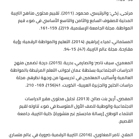
مرتجى، زكي؛ والرنتيسي، محمود. (2011). تقييم محتوى مناهج التربية
المدنية للصفوف السابع والثامن والتاسع الأساسي في ضوء قيم
المواطنة. مجلة الجامعة الإسلامية، 19(2)، 159-161.
المسلماني، لمياء إبراهيم. (2014). التعليم والمواطنة الرقمية: رؤية
مقترحة. مجلة عالم التربية، (47)، 15-94.
المعمري، سيف ناصر؛ والصارمي، بدرية. (2015). درجة تضمين منهج
الدراسات الاجتماعية بسلطنة عمان لجوانب التعلم المرتبطة بالمواطنة
العالمية وأساليب المعلمين في تدريسها من وجهة نظرهم. مجلة
دراسات الخليج والجزيرة العربية- الكويت، 41(156)، 169- 210.
المفضي، أريج بنت صالح. (2013). تحليل محتوى مقرر الدراسات
الاجتماعية والوطنية للصف الأول المتوسط في ضوء تناوله لقيم
الانتماء الوطني [رسالة ماجستير غير منشورة]. كلية التربية، جامعة
القصيم.
الملاح، تامر المغاوري. (2016). التربية الرقمية ضرورة في عالم متسارع.