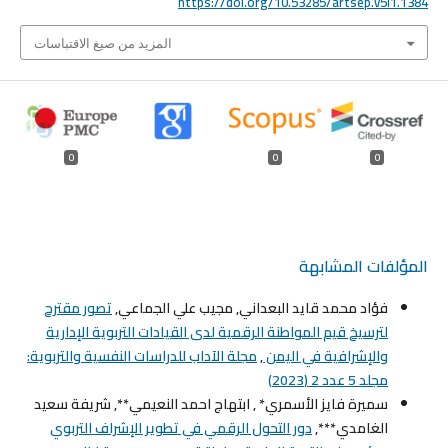
https://doi.org/10.53285/artsep.v5i1.1384
المزيد من صيغ الاقتباسات
0
0
0
المؤلفات المشابهة
فؤاد محمد قايد البعداني, مجيب علي الجماعي,
تصور مقترح
لترسيخ قيم المواطنة الرقمية لدى القيادات التربوية الإدارية
والإشرافية في اليمن
,
مجلة الآداب للدراسات النفسية والتربوية:
مجلد 5 عدد 2 (2023)
سميرة فايز الأسمري* , ابتهاج احمد النعيمي**, شريفة سعيد
الغامدي***,
دور التحول الرقمي في تطوير الإشراف التربوي