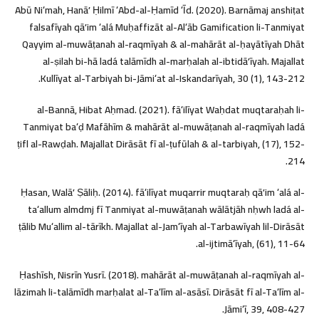
Abū Niʻmah, Hanāʼ Ḥilmī ʻAbd-al-Ḥamīd ʻĪd. (2020). Barnāmaj anshiṭat
falsafīyah qāʼim ʻalá Muḥaffizāt al-Alʻāb Gamification li-Tanmiyat
Qayyim al-muwāṭanah al-raqmīyah & al-mahārāt al-ḥayātīyah Dhāt
al-ṣilah bi-hā ladá talāmīdh al-marḥalah al-ibtidāʼīyah. Majallat
Kullīyat al-Tarbiyah bi-Jāmiʻat al-Iskandarīyah, 30 (1), 143-212.
al-Bannā, Hibat Aḥmad. (2021). fāʻilīyat Waḥdat muqtaraḥah li-
Tanmiyat baʻḍ Mafāhīm & mahārāt al-muwāṭanah al-raqmīyah ladá
ṭifl al-Rawḍah. Majallat Dirāsāt fī al-ṭufūlah & al-tarbiyah, (17), 152-
214.
Ḥasan, Walāʼ Ṣāliḥ. (2014). fāʻilīyat muqarrir muqtaraḥ qāʼim ʻalá al-
taʻallum almdmj fī Tanmiyat al-muwāṭanah wālātjāh nḥwh ladá al-
ṭālib Muʻallim al-tārīkh. Majallat al-Jamʻīyah al-Tarbawīyah lil-Dirāsāt
al-ijtimāʻīyah, (61), 11-64.
Ḥashīsh, Nisrīn Yusrī. (2018). mahārāt al-muwāṭanah al-raqmīyah al-
lāzimah li-talāmīdh marḥalat al-Taʻlīm al-asāsī. Dirāsāt fī al-Taʻlīm al-
Jāmiʻī, 39, 408-427.