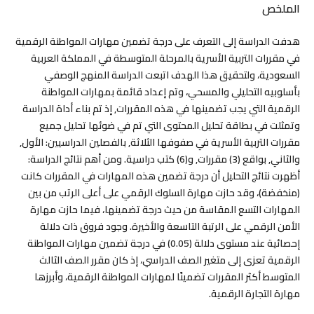
الملخص
هدفت الدراسة إلى التعرف على درجة تضمين مهارات المواطنة الرقمية
في مقررات التربية الأسرية بالمرحلة المتوسطة في المملكة العربية
السعودية، ولتحقيق هذا الهدف اتبعت الدراسة المنهج الوصفي
بأسلوبيه التحليلي والمسحي، وتم إعداد قائمة بمهارات المواطنة
الرقمية التي يجب تضمينها في هذه المقررات, إذ تم بناء أداة الدراسة
وتمثلت في بطاقة تحليل المحتوى التي تم في ضوئها تحليل جميع
مقررات التربية الأسرية في صفوفها الثلاثة, بالفصلين الدراسيين: الأول,
والثاني, بواقع (3) مقررات, و(6) كتب دراسية. ومن أهم نتائج الدراسة:
أظهرت نتائج التحليل أن درجة تضمين هذه المهارات في المقررات كانت
(منخفضة)، وقد حازت مهارة السلوك الرقمي على أعلى الرتب من بين
المهارات التسع المقاسة من حيث درجة تضمينها، فيما حازت مهارة
الأمن الرقمي على الرتبة التاسعة والأخيرة. وجود فروق ذات دلالة
إحصائية عند مستوى دلالة (0.05) في درجة تضمين مهارات المواطنة
الرقمية تعزى إلى متغير الصف الدراسي، إذ كان مقرر الصف الثالث
المتوسط أكثر المقررات تضمينًا لمهارات المواطنة الرقمية، وأبرزها
مهارة التجارة الرقمية.