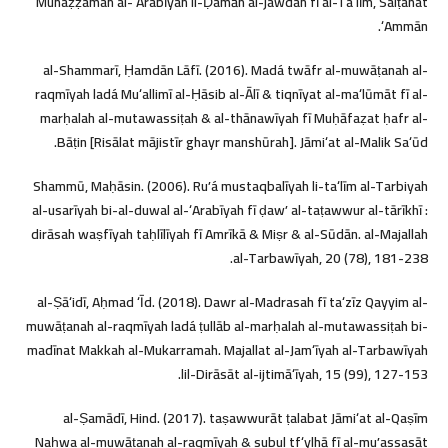
Munaẓẓamah al-ʻArabīyah li-Ḍamān al-jawdah fī al-Taʻlīm, Salṭanat
ʻAmmān.
al-Shammarī, Ḥamdān Lāfī. (2016). Madá twāfr al-muwāṭanah al-
raqmīyah ladá Muʻallimī al-Ḥāsib al-Ālī & tiqnīyat al-maʻlūmāt fī al-
marḥalah al-mutawassiṭah & al-thānawīyah fī Muḥāfaẓat ḥafr al-
Bāṭin [Risālat mājistīr ghayr manshūrah]. Jāmiʻat al-Malik Saʻūd.
Shammū, Maḥāsin. (2006). Ruʼá mustaqbalīyah li-taʻlīm al-Tarbiyah
al-usarīyah bi-al-duwal al-ʻArabīyah fī ḍawʼ al-taṭawwur al-tārīkhī :
dirāsah waṣfīyah taḥlīlīyah fī Amrīkā & Miṣr & al-Sūdān. al-Majallah
al-Tarbawīyah, 20 (78), 181-238.
al-Ṣāʻidī, Aḥmad ʻĪd. (2018). Dawr al-Madrasah fī taʻzīz Qayyim al-
muwāṭanah al-raqmīyah ladá ṭullāb al-marḥalah al-mutawassiṭah bi-
madīnat Makkah al-Mukarramah. Majallat al-Jamʻīyah al-Tarbawīyah
lil-Dirāsāt al-ijtimāʻīyah, 15 (99), 127-153.
al-Ṣamādī, Hind. (2017). taṣawwurāt ṭalabat Jāmiʻat al-Qaṣīm
Naḥwa al-muwāṭanah al-raqmīyah & subul tfʻylhā fī al-muʼassasāt