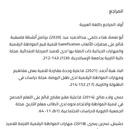
المراجع
أولا: المراجع باللغة العربية
أبو نعمة، هناء حلمي عبدالحميد عيد. (2020). برنامج أنشطة فلسفية
قائم على محفزات الألعاب Gamification لتنمية قيم المواطنة الرقمية
والمهارات الحياتية ذات الصلة بها لدى تلاميذ المرحلة الابتدائية. مجلة
كلية التربية بجامعة الإسكندرية، 30(1)، 143-212.
البنا، هبة أحمد. (2021). فاعلية وحدة مقترحة لتنمية بعض مفاهيم
ومهارات المواطنة الرقمية لدى طفل الروضة. مجلة دراسات في
الطفولة والتربية، (17)، 152-214.
حسن، ولاء صالح. (2014). فاعلية مقرر مقترح قائم على التعلم المدمج
في تنمية المواطنة والاتجاه نحوه لدى الطالب معلم التاريخ. مجلة
الجمعية التربوية للدراسات الاجتماعية، (61)، 11- 64.
حشيش، نسرين يسرى. (2018). مهارات المواطنة الرقمية اللازمة لتلاميذ