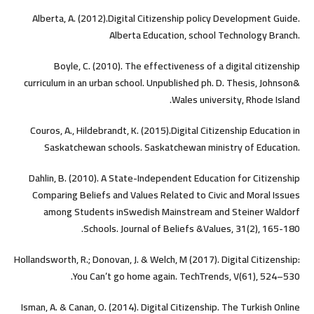
Alberta, A. (2012).Digital Citizenship policy Development ‎Guide.
Alberta Education, school Technology Branch.‎
Boyle, C. (2010). The effectiveness of a digital citizenship
curriculum in an urban school. Unpublished ph. D. Thesis, Johnson&
Wales university, Rhode Island.
Couros, A., Hildebrandt, K. (2015).Digital Citizenship ‎Education in
Saskatchewan schools. Saskatchewan ministry of ‎Education.‎
Dahlin, B. (2010). A State-Independent Education for Citizenship
Comparing Beliefs and Values Related to Civic and Moral Issues
among Students inSwedish Mainstream and Steiner Waldorf
Schools. Journal of Beliefs &Values, 31(2), 165-180.
Hollandsworth, R.; Donovan, J. & Welch, M (2017). Digital Citizenship:
You Can’t go home again. TechTrends, V(61), 524–530.
Isman, A. & Canan, O. (2014). Digital Citizenship. The Turkish Online