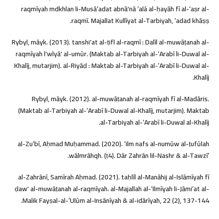
raqmīyah mdkhlan li-Musāʻadat abnāʼnā ʻalá al-ḥayāh fī al-ʻaṣr al-
raqmī. Majallat Kullīyat al-Tarbiyah, ʻadad khāṣṣ.
Rybyl, māyk. (2013). tanshiʼat al-ṭifl al-raqmī : Dalīl al-muwāṭanah al-
raqmīyah lʼwlyāʼ al-umūr. (Maktab al-Tarbiyah al-ʻArabī li-Duwal al-
Khalīj, mutarjim). al-Riyāḍ : Maktab al-Tarbiyah al-ʻArabī li-Duwal al-
Khalīj.
Rybyl, māyk. (2012). al-muwāṭanah al-raqmīyah fī al-Madāris.
(Maktab al-Tarbiyah al-ʻArabī li-Duwal al-Khalīj, mutarjim). Maktab
al-Tarbiyah al-ʻArabī li-Duwal al-Khalīj.
al-Zuʻbī, Aḥmad Muḥammad. (2020). ʻilm nafs al-numūw al-ṭufūlah
wālmrāhqh. (ṭ4). Dār Zahrān lil-Nashr & al-Tawzīʻ.
al-Zahrānī, Samīrah Aḥmad. (2021). taḥlīl al-Manāhij al-Islāmīyah fī
ḍawʼ al-muwāṭanah al-raqmīyah. al-Majallah al-ʻIlmīyah li-Jāmiʻat al-
Malik Fayṣal-al-ʻUlūm al-Insānīyah & al-idārīyah, 22 (2), 137-144.