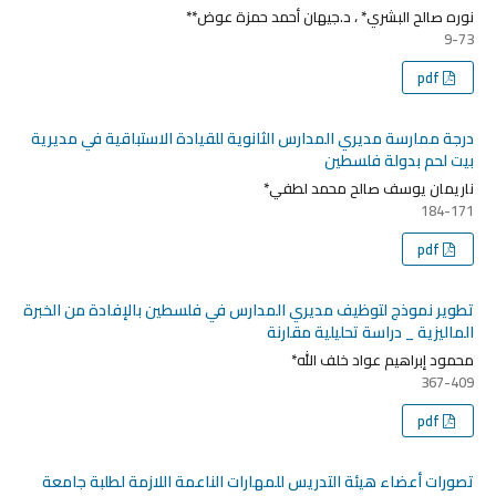
نوره صالح البشري* ، د.جيهان أحمد حمزة عوض**
9-73
pdf
درجة ممارسة مديري المدارس الثانوية للقيادة الاستباقية في مديرية
بيت لحم بدولة فلسطين
ناريمان يوسف صالح محمد لطفي*
184-171
pdf
تطوير نموذج لتوظيف مديري المدارس في فلسطين بالإفادة من الخبرة
الماليزية _ دراسة تحليلية مقارنة
محمود إبراهيم عواد خلف الله*
367-409
pdf
تصورات أعضاء هيئة التدريس للمهارات الناعمة اللازمة لطلبة جامعة