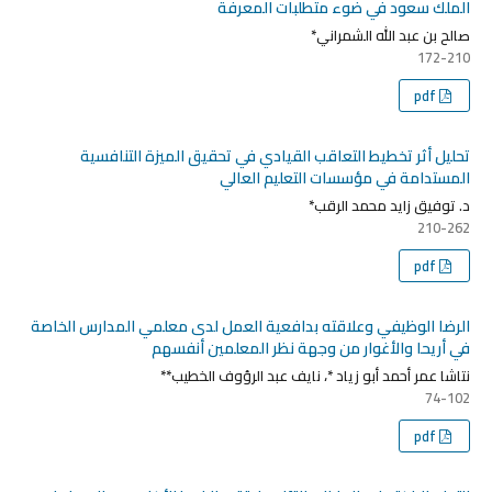
الملك سعود في ضوء متطلبات المعرفة
صالح بن عبد الله الشمراني*
172-210
pdf
تحليل أثر تخطيط التعاقب القيادي في تحقيق الميزة التنافسية
المستدامة في مؤسسات التعليم العالي
د. توفيق زايد محمد الرقب*
210-262
pdf
الرضا الوظيفي وعلاقته بدافعية العمل لدى معلمي المدارس الخاصة
في أريحا والأغوار من وجهة نظر المعلمين أنفسهم
نتاشا عمر أحمد أبو زياد *، نايف عبد الرؤوف الخطيب**
74-102
pdf