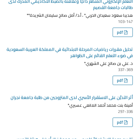
التعلم الإلكتروني المنظم ذاتيًا وعلاقته بالضبط الأكاديمي المدرك لدى
طالبات جامعة القصيم
هديبا سعود سعيدان الحربي* ، أ.د/ أمل صالح سليمان الشريدة**
103-147
pdf
تحليل مقررات رياضيات المرحلة الابتدائية في المملكة العربية السعودية
في ضوء التعلم القائم على الظواهر
د. علي بن صالح علي الشهري*
337-369
pdf
أثر التديّن على الاستقرار الأسري لدى المتزوجين من طلبة جامعة نجران
أمينة بنت محمد أحمد المانعي عسيري*
297-336
pdf