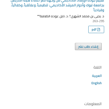
تقييم جودة الإرشاد الأكاديمي من وجهة نظر أعضاء هيئة التدريس
بجامعة تبوك وأدوار المرشد الأكاديمي: تنظيمياً، وعلائقياً، وكفائياً،
وقيادياً
د. يحيى بن محمد الشهري*، د. نايل عوده الكعابنة**
263-295
pdf
إنشاء طلب نشر
اللغة
العربية
English
المعلومات