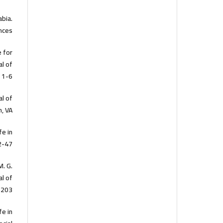
abia.
nces.
e for
al of
 1-6.
al of
, VA.
fe in
2-47.
M. G.
al of
–203.
fe in