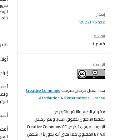
فروق 
الوظي
إصدار
(الجس
عدد 15 (2022)
القسم
المر
قسم 1
أولا:
الرخصة
إبراهيم، صفاء‬‬‬‬‬‬‬‬
هذا العمل مرخص بموجب
Creative Commons
وتعدي
.
Attribution 4.0 International License
البيئية، 39 (2)،
:حقوق الطبع والنشر والترخيص
أحمد، بشرى. (2013). 
يحتفظ الباحثون بحقوق النشر. ويتم ترخيص
البحوث بموجب ترخيص Creative Commons CC
BY 4.0 المفتوح، مما يعني أنه يجوز لأي شخص
العلوم 