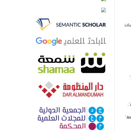
راسات
ʾ
ʾ
ʾAm