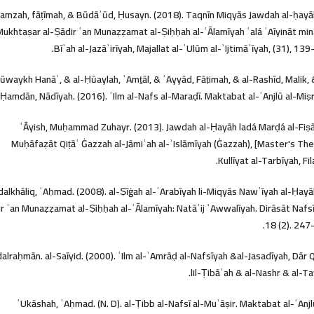
amzah, fāṭīmah, & Būdāʾūd, Ḥusayn. (2018). Taqnīn Miqyās Jawdah al-ḥayāh
Mukhtaṣar al-Ṣādir ʿan Munaẓẓamat al-Ṣiḥḥah al-ʿĀlamīyah ʿalá ʿAīyināt min
Bīʾah al-Jazāʾirīyah, Majallat al-ʿUlūm al-ʾIjtimāʿīyah, (31), 139
ūwaykh Hanāʾ, & al-Ḥūaylah, ʾAmṯāl, & ʿAyyād, Fāṭimah, & al-Rashīd, Malik, 
Ḥamdān, Nādīyah. (2016). ʿIlm al-Nafs al-Maraḍī. Maktabat al-ʾAnjlū al-Miṣr
ʿĀyish, Muḥammad Zuhayr. (2013). Jawdah al-Ḥayāh ladá Marḍá al-Fiṣā
Muḥāfaẓāt Qiṭāʿ Ġazzah al-Jāmiʿah al-ʾIslāmīyah (Ġazzah), [Master's The
Kullīyat al-Tarbīyah, Fila
alkhāliq, ʾAḥmad. (2008). al-Ṣīġah al-ʿArabīyah li-Miqyās Nawʿīyah al-Ḥayā
r ʿan Munaẓẓamat al-Ṣiḥḥah al-ʿĀlamīyah: Natāʾij ʾAwwalīyah. Dirāsāt Nafs
18 (2). 247
alraḥmān. al-Saīyid. (2000). ʿIlm al-ʾAmrāḍ al-Nafsīyah &al-Jasadīyah, Dār 
lil-Ṭibāʿah & al-Nashr & al-Ta
ʿUkāshah, ʾAḥmad. (N. D). al-Ṭibb al-Nafsī al-Muʿāṣir. Maktabat al-ʾAnjl