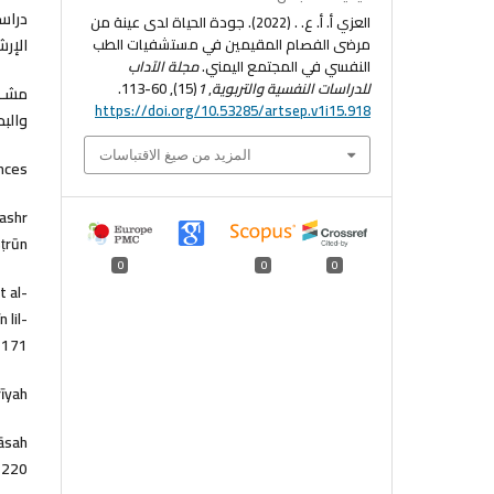
دراس
العزي أ. أ. ع. . (2022). جودة الحياة لدى عينة من
مرضى الفصام المقيمين في مستشفيات الطب
الإرش
النفسي في المجتمع اليمني.
مجلة الآداب
للدراسات النفسية والتربوية
,
1
(15), 60-113.
https://doi.org/10.53285/artsep.v1i15.918
والبحوث
المزيد من صيغ الاقتباسات
nces:
Nashr
n‬‬‬‬‬‬‬‬.
0
0
0
t al-
 lil-
-171.
īyah.
rāsah
-220.