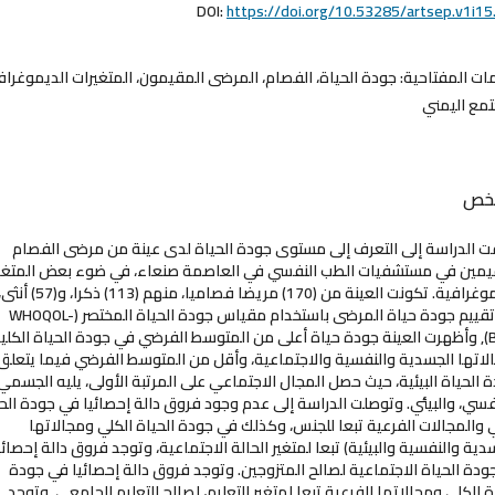
DOI:
https://doi.org/10.53285/artsep.v1i15
مات المفتاحية:
جودة الحياة، الفصام، المرضى المقيمون، المتغيرات الديموغراف
تمع اليمني
لخص
 الدراسة إلى التعرف إلى مستوى جودة الحياة لدى عينة من مرضى الفصام
يمين في مستشفيات الطب النفسي في العاصمة صنعاء، في ضوء بعض المتغي
الديموغرافية. تكونت العينة من (170) مريضا فصاميا، منهم (113) ذكرا، و(57) أ
وتم تقييم جودة حياة المرضى باستخدام مقياس جودة الحياة المختصر (WHOQOL-
BREF), وأظهرت العينة جودة حياة أعلى من المتوسط الفرضي في جودة الحياة الكلي
لاتها الجسدية والنفسية والاجتماعية، وأقل من المتوسط الفرضي فيما يتعلق
 الحياة البيئية، حيث حصل المجال الاجتماعي على المرتبة الأولى، يليه الجسمي،
فسي، والبيئي. وتوصلت الدراسة إلى عدم وجود فروق دالة إحصائيا في جودة الح
 والمجالات الفرعية تبعا للجنس، وكذلك في جودة الحياة الكلي ومجالاتها
دية والنفسية والبيئية) تبعا لمتغير الحالة الاجتماعية، وتوجد فروق دالة إحصائي
ودة الحياة الاجتماعية لصالح المتزوجين. وتوجد فروق دالة إحصائيا في جودة
ة الكلي ومجالاتها الفرعية تبعا لمتغير التعليم، لصالح التعليم الجامعي. وتوجد