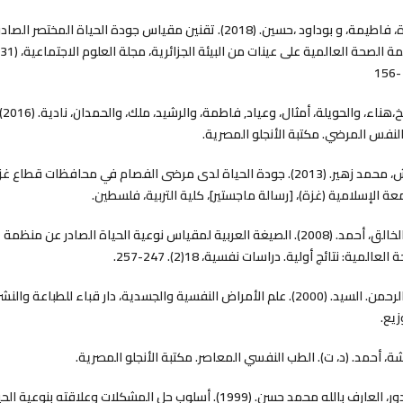
حمزة، فاطيمة، و بوداود ،حسين. (2018). تقنين مقياس جودة الحياة المختصر الص
شويخ،هناء، والحويلة، أمثال، وعياد, 
لنفس المرضي. مكتبة الأنجلو المصرية.
عايش، محمد زهير. (2013). جودة الحياة لدى مرضى الفصام في محافظات قطاع غ
عة الإسلامية (غزة)، [رسالة ماجستير]، كلية التربية، فلسطين.
عبد الخالق، أحمد. (2008). الصيغة العربية لمقياس نوعية الحياة الصادر عن منظمة
العالمية: نتائج أولية. دراسات نفسية، 18(2). 247-257.
عبد الرحمن. السيد. (2000). علم الأمراض النفسية والجسدية، دار قباء للطباعة والنشر
زيع.
، أحمد. (د، ت). الطب النفسي المعاصر. مكتبة الأنجلو المصرية.
الغندور، العارف بالله محمد حسن. (1999). أسلوب حل المشكلات وعلاقته بنوعية ا