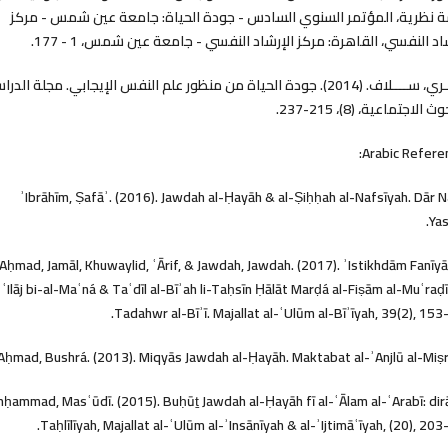
ة نظرية، المؤتمر السنوي السادس - جودة الحياة: جامعة عين شمس - مركز
اد النفسي، القاهرة: مركز الإرشاد النفسي - جامعة عين شمس، 1 - 177.
مشــري، ســــلاف. (2014). جودة الحياة من منظور علم النفس الإيجابي. مجلة الد
 الاجتماعية، (8)، 215-237.
Arabic Refere
ʾIbrāhīm, Ṣafāʾ. (2016). Jawdah al-Ḥayāh & al-Ṣiḥḥah al-Nafsīyah. Dār 
Yasṭrū
Aḥmad, Jamāl, Khuwaylid, ʿĀrif, & Jawdah, Jawdah. (2017). ʾIstikhdām Fanīyā
ʿIlāj bi-al-Maʿná & Taʿdīl al-Bīʾah li-Taḥsīn Ḥālāt Marḍá al-Fiṣām al-Muʿraḍīn
Tadahwr al-Bīʾī. Majallat al-ʿUlūm al-Bīʾīyah, 39(2), 153
Aḥmad, Bushrá. (2013). Miqyās Jawdah al-Ḥayāh. Maktabat al-ʾAnjlū al-Miṣr
ḥammad, Masʿūdī. (2015). Buḥūṯ Jawdah al-Ḥayāh fī al-ʿĀlam al-ʿArabī: di
Taḥlīlīyah, Majallat al-ʿUlūm al-ʾInsānīyah & al-ʾIjtimāʿīyah, (20), 203