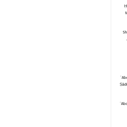
Ḥ
Sh
ʿAbd
Ṣādi
ʿAbd