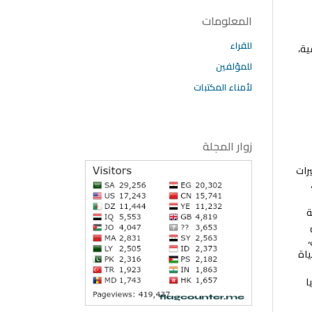
المعلومات
للقراء
ية،
للمؤلفين
لأمناء المكتبات
زوار المجلة
رات
نثى،
ة
ياة
ا