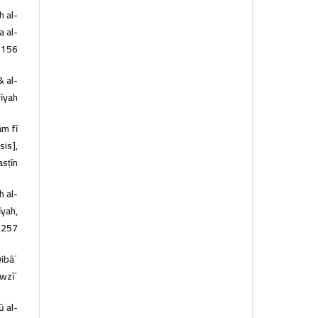
 al-
a al-
-156.
& al-
īyah.
m fī
sis],
sṭīn.
h al-
īyah,
-257.
Qibāʾ
wzīʿ.
ū al-