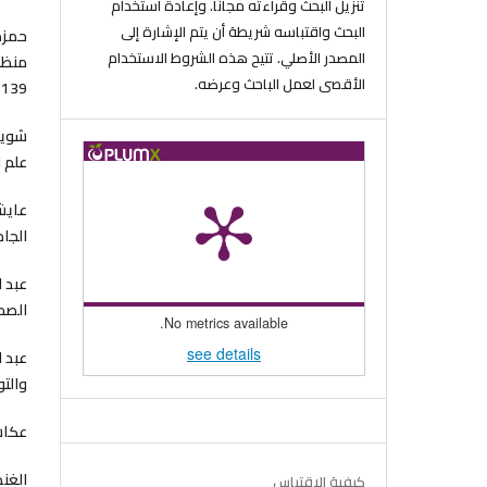
تنزيل البحث وقراءته مجانًا. وإعادة استخدام
البحث واقتباسه شريطة أن يتم الإشارة إلى
المصدر الأصلي. تتيح هذه الشروط الاستخدام
الأقصى لعمل الباحث وعرضه.
139 -156
علم ا
الجام
الصحة 
No metrics available.
see details
والتو
عكاشة
كيفية الاقتباس