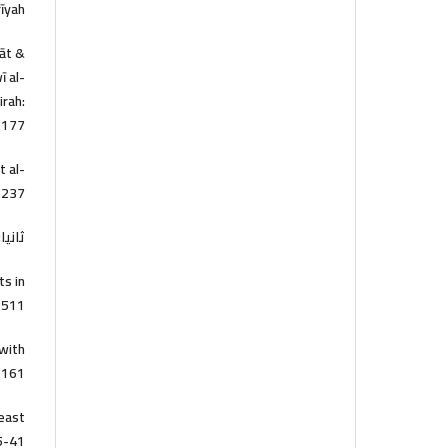
īyah.
lāt &
ī al-
irah:
-177.
t al-
-237.
ثانيا
ts in
511.
 with
-161.
reast
5-41.