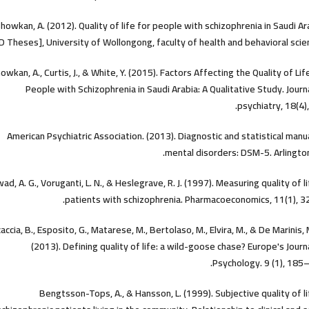
showkan, A. (2012). Quality of life for people with schizophrenia in Saudi Ar
D Theses], University of Wollongong, faculty of health and behavioral scie
owkan, A., Curtis, J., & White, Y. (2015). Factors Affecting the Quality of Lif
People with Schizophrenia in Saudi Arabia: A Qualitative Study. Journ
psychiatry, 18(4),
American Psychiatric Association. (2013). Diagnostic and statistical manu
mental disorders: DSM-5. Arlington
ad, A. G., Voruganti, L. N., & Heslegrave, R. J. (1997). Measuring quality of li
patients with schizophrenia. Pharmacoeconomics, 11(1), 3
accia, B., Esposito, G., Matarese, M., Bertolaso, M., Elvira, M., & De Marinis, 
(2013). Defining quality of life: a wild-goose chase? Europe's Journ
Psychology. 9 (1), 185
Bengtsson-Tops, A., & Hansson, L. (1999). Subjective quality of li