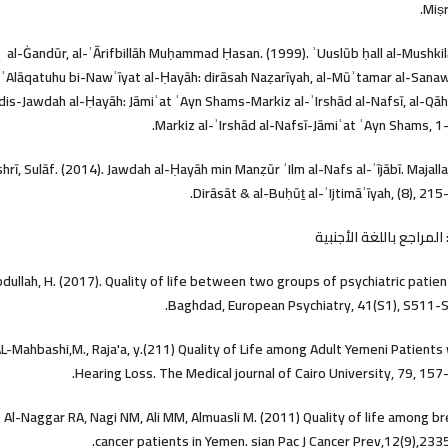
Miṣr
al-Ġandūr, al-ʿĀrifbillāh Muḥammad Ḥasan. (1999). ʾUuslūb ḥall al-Mushki
ʿAlāqatuhu bi-Nawʿīyat al-Ḥayāh: dirāsah Naẓarīyah, al-Mūʾtamar al-Sanaw
dis-Jawdah al-Ḥayāh: Jāmiʿat ʿAyn Shams-Markiz al-ʾIrshād al-Nafsī, al-Qāh
Markiz al-ʾIrshād al-Nafsī-Jāmiʿat ʿAyn Shams, 1
hrī, Sulāf. (2014). Jawdah al-Ḥayāh min Manẓūr ʿIlm al-Nafs al-ʾījābī. Majalla
Dirāsāt & al-Buḥūṯ al-ʾIjtimāʿīyah, (8), 215
: المراجع باللغة الأجنبية
dullah, H. (2017). Quality of life between two groups of psychiatric patien
Baghdad, European Psychiatry, 41(S1), S511-S
L-Mahbashi,M., Raja'a, y.(211) Quality of Life among Adult Yemeni Patients
Hearing Loss. The Medical journal of Cairo University, 79, 157
Al-Naggar RA, Nagi NM, Ali MM, Almuasli M. (2011) Quality of life among b
cancer patients in Yemen. sian Pac J Cancer Prev,12(9),233