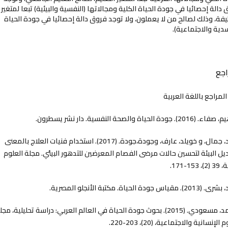
دالة إحصائيا في جودة الحياة الكلية ومجالاتها (النفسية والبيئية) تبعا لمتغير
فة، وذلك لصالح من لا يعملون، ولا توجد فروق دالة إحصائيا في جودة الحياة
دية والاجتماعية).
اجع
 المراجع باللغة العربية
. (2016). جودة الحياة والصحة النفسية. دار نشر يسطرون.
أحمد، جمال، و خويلد، عارف، وجودة،جودة. (2017). استخدام فنيات العلاج بالمعنى
ل البيئة لتحسين حالات مرضى الفصام المعرضين للتدهور البيئي. مجلة العلوم
 153-171.
مقياس جودة الحياة. مكتبة الأنجلو المصرية.
أمحمد، مسعودي. (2015). بحوث جودة الحياة في العالم العربي: دراسة تحليلية، مج
الإنسانية والاجتماعية، (20)، 203-220.