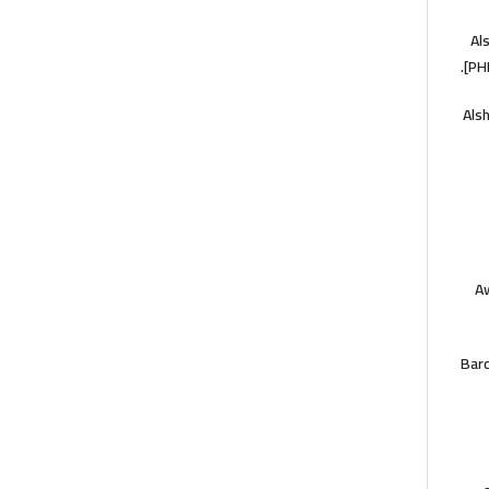
Al
[PH
Alsh
Aw
Barc